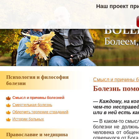
Наш проект пр
Психология и философия
Смысл и причины б
болезни
Болезнь помо
Смысл и причины болезней
— Каждому, на ко
Смертельная болезнь
чем-то несправе
или в ней есть к
Облегчить терпение страданий
Истории больных
—
В каком-то смысл
болезни не должны
человека от общен
Православие и медицина
отвернулся от Бога,