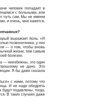
наче человек попадает в
речаемся с больными, или
от путь сам. Мы не имеем
о, и очень, мне кажется,
 отчаяния?
торый выражает боль: «Я
олью позвоночника, у них
али — о том, чтобы вновь
ивычной жизни, тем самым
воей болезни.
ва — неизбежны, это один
 прошлому не дано. Это
моции. Я бы даже сказала
ься» с ними, потому что
нца. И не надо ободрять
а будут подавлены, тогда,
ся. В таких случаях даже