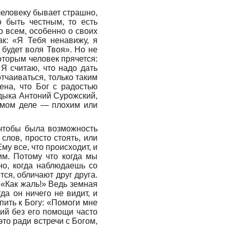
 человеку бывает страшно,
 быть честным, то есть
о всем, особенно о своих
ак: «Я Тебя ненавижу, я
 будет воля Твоя». Но не
которым человек прячется:
Я считаю, что надо дать
отчаиваться, только таким
ена, что Бог с радостью
адыка Антоний Сурожский,
самом деле — плохим или
 чтобы была возможность
слов, просто стоять, или
му все, что происходит, и
им. Потому что когда мы
но, когда наблюдаешь со
тся, обличают друг друга.
 «Как жаль!» Ведь земная
да он ничего не видит, и
опить к Богу: «Помоги мне
ций без его помощи часто
это ради встречи с Богом,