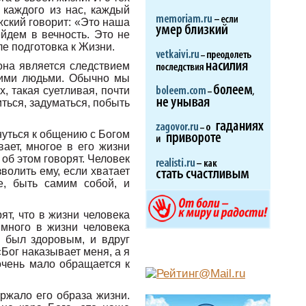
 каждого из нас, каждый
жский говорит: «Это наша
йдем в вечность. Это не
ле подготовка к Жизни.
она является следствием
щими людьми. Обычно мы
, такая суетливая, почти
ться, задуматься, побыть
нуться к общению с Богом
ает, многое в его жизни
об этом говорят. Человек
волить ему, если хватает
е, быть самим собой, и
ят, что в жизни человека
 много в жизни человека
а был здоровым, и вдруг
Бог наказывает меня, а я
 очень мало обращается к
ржало его образа жизни.