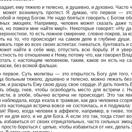
радает, ему тяжело и телесно, и душевно, и духовно. Часто
 может возникнуть протест. Я думаю, что первое — это
бой и перед Богом. Не надо бояться говорить с Богом об
мных эмоциях. Например, человек может сказать даже т
ю, но помоги мне найти мир!». Некоторые говорят: «Ну да
оверхностное, то есть ложное смирение, словно покров, за 
ть на то, что происходит на самом деле в глубине души. 
вать горе во всех своих аспектах: гневаться, бунтовать и 
ожет найти в себе мир, отпустить всю борьбу. И я увер
стность по отношению к Нему, потому что, как говорил Вл
отать с настоящим человеком, таким, каков он есть на 
аски, без всякой фальши.
 первое. Суть молитвы — это открытость Богу для того,
да больным тяжело, душевно и телесно, можно лежать без 
м, и раскрыть Ему свою душу, свое сердце. И дать понять Е
ть обиду, гнев, чтобы освободить место для встречи с Н
исти, в злобе, обычно встреча не происходит. Это так яв
 наблюдала, когда ехала в трамвае, как два человека ссоря
 что настоящая встреча вовсе не состоялась, и я подумала:
ая! Явно, когда человек в аффекте, например, в гневе, тог
т ни для кого, и не для Бога. А если это так, тогда стоит в
дь избавиться от своих отрицательных, часто сильных эмо
 просто бороться с целью, чтобы избавиться от них, делать 