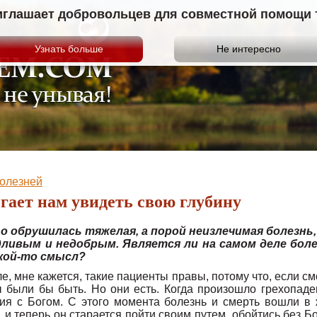
иглашает добровольцев для совместной помощи те
олезней
гает нам увидеть свою глубину
го обрушилась тяжелая, а порой неизлечимая болезн
дливым и недобрым. Является ли на самом деле бол
акой-то смысл?
е, мне кажется, такие пациенты правы, потому что, если см
 были бы быть. Но они есть. Когда произошло грехопаде
ия с Богом. С этого момента болезнь и смерть вошли в 
 и теперь он старается пойти своим путем, обойтись без Бо