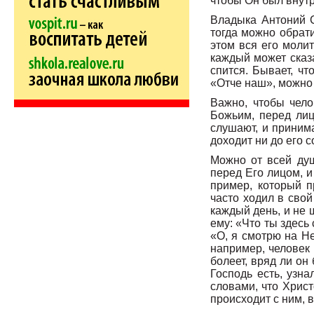
чтобы Он был внутр
Владыка Антоний Су
тогда можно обрати
этом вся его молит
каждый может сказа
спится. Бывает, чт
«Отче наш», можно 
Важно, чтобы чело
Божьим, перед лиц
слушают, и принима
доходит ни до его 
Можно от всей душ
перед Его лицом, и 
пример, который 
часто ходил в свой
каждый день, и не 
ему: «Что ты здесь
«О, я смотрю на Не
например, человек 
болеет, вряд ли он
Господь есть, узна
словами, что Христ
происходит с ним, в