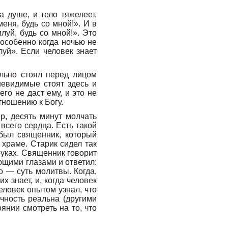
а душе, и тело тяжелеет,
еня, будь со мной!». И в
луй, будь со мной!». Это
 особенно когда ночью не
луй». Если человек знает
ельно стоял перед лицом
невидимые стоят здесь и
го не даст ему, и это не
тношению к Богу.
р, десять минут молчать
 всего сердца. Есть такой
был священник, который
 храме. Старик сидел так
 руках. Священник говорит
ющими глазами и ответил:
о — суть молитвы. Когда,
х знает, и, когда человек
человек опытом узнал, что
ечность реальна (другими
оянии смотреть на то, что