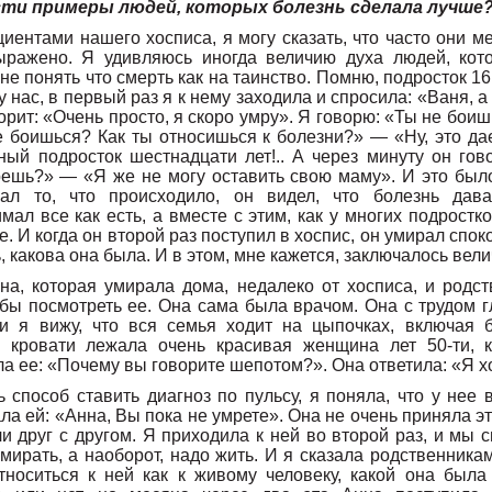
ти примеры людей, которых болезнь сделала лучше
ентами нашего хосписа, я могу сказать, что часто они м
выражено. Я удивляюсь иногда величию духа людей, кот
е понять что смерть как на таинство. Помню, подросток 16 
у нас, в первый раз я к нему заходила и спросила: «Ваня, 
орит: «Очень просто, я скоро умру». Я говорю: «Ты не боиш
 боишься? Как ты относишься к болезни?» — «Ну, это да
ный подросток шестнадцати лет!.. А через минуту он гов
ешь?» — «Я же не могу оставить свою маму». И это было 
ал то, что происходило, он видел, что болезнь дав
ал все как есть, а вместе с этим, как у многих подростко
. И когда он второй раз поступил в хоспис, он умирал спок
 какова она была. И в этом, мне кажется, заключалось велич
а, которая умирала дома, недалеко от хосписа, и родс
обы посмотреть ее. Она сама была врачом. Она с трудом 
и я вижу, что вся семья ходит на цыпочках, включая б
В кровати лежала очень красивая женщина лет 50-ти, к
а ее: «Почему вы говорите шепотом?». Она ответила: «Я х
ь способ ставить диагноз по пульсу, я поняла, что у нее
ала ей: «Анна, Вы пока не умрете». Она не очень приняла э
 друг с другом. Я приходила к ней во второй раз, и мы с
мирать, а наоборот, надо жить. И я сказала родственникам
тноситься к ней как к живому человеку, какой она была