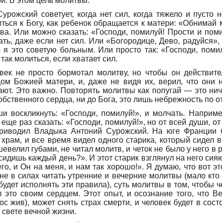
и. В этом цель молитвы.
рожский советует, когда нет сил, когда тяжело и пусто н
ться к Богу, как ребенок обращается к матери: «Обнимай м
ва. Или можно сказать: «Господи, помилуй! Прости и поми
ть, даже если нет сил. Или «Богородице, Дево, радуйся»,
о я это советую больным. Или просто так: «Господи, поми
так молиться, если хватает сил.
век не просто бормотал молитву, но чтобы он действит
ом Божией матери, и, даже не видя их, верил, что они 
ют. Это важно. Повторять молитвы как попугай — это ниче
собственного сердца, ни до Бога, это лишь небрежность по о
и воскликнуть: «Господи, помилуй!», и молчать. Наприме
еще раз сказать: «Господи, помилуй!», но от всей души, от
приводил Владыка Антоний Сурожский. На юге Франции 
 храм, и все время видел одного старика, который сидел в
шевелил губами, не читал молитв, и четок не было у него в
 сидишь каждый день?». И этот старик взглянул на него сия
го, и Он на меня, и нам так хорошо!». Я думаю, что вот эт
не в силах читать утренние и вечерние молитвы (мало кто и
 будет исполнять эти правила), суть молитвы в том, чтобы 
л это своим сердцем. Этот опыт, и осознание того, что В
ос жив), может снять страх смерти, и человек будет в сост
 свете вечной жизни.