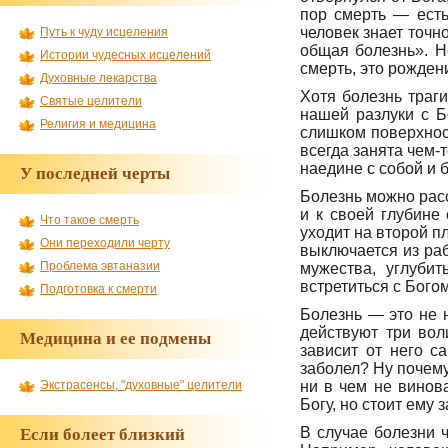
пор смерть — есть
человек знает точн
Путь к чуду исцеления
общая болезнь». Н
Истории чудесных исцелений
смерть, это рожден
Духовные лекарства
Хотя болезнь траг
Святые целители
нашей разлуки с Б
Религия и медицина
слишком поверхност
всегда занята чем-
наедине с собой и 
У последней черты
Болезнь можно расс
и к своей глубине
Что такое смерть
уходит на второй п
Они переходили черту
выключается из раб
Проблема эвтаназии
мужества, углуби
встретиться с Богом
Подготовка к смерти
Болезнь — это не н
действуют три вол
Медицина и ее подмены
зависит от него с
заболел? Ну почему
ни в чем не винова
Экстрасенсы, "духовные" целители
Богу, но стоит ему 
В случае болезни 
Если болеет близкий