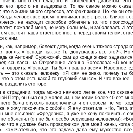
 очень много ест сладкого и заболевает диабетом. Это
ло его просто не выдержало. То же самое можно сказат
, что в жизни много стрессов, это факт жизни. Но как он от
 Когда человек все время принимает все стрессы близко к се
яется, не находит способов облегчить то, что происходи
ватит, пожалей меня, не могу больше!», и заболевает. И эт
том состоит наша ответственность перед своим телом, ответ
я с ним.
аи, как, например, болеют дети, когда очень тяжело страда
я вопль: «Господи, как же Ты допускаешь все это?». Но ч
ладыка Антоний Сурожский, сам до конца жизни задавался
твет, ссылаясь на Откровение Иоанна Богослова: «В конц
 и говорить: «Господи, Ты был прав во всем». Наверное, е
ть — это сказать человеку: «Я сам не знаю, почему ты б
, что в этом есть какой-то глубокий смысл». И что важнее
в разделить его горе.
 в страдании, тогда можно намного легче все, что связан
ой Петр, он был еще молодым, немногим более 40 лет, мн
У него была опухоль позвоночника и он совсем не мог ход
а, я хочу покончить с собой». Я ему ответила: «Но, Петр, 
н мне объявил: «Фредерика, я уже не хочу покончить с со
не объяснил (он не был особо верующим человеком): «Бог
нно что я должен быть проводником для моей жены, когда 
». Замечательно, что эта задача дала ему мужество все