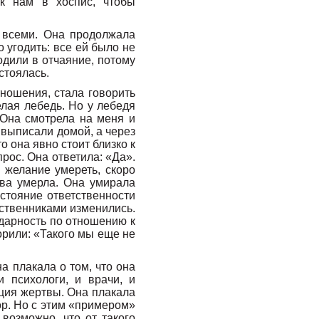
 к нам в хоспис, чтобы
 всеми. Она продолжала
 угодить: все ей было не
одили в отчаяние, потому
остоялась.
тношения, стала говорить
елая лебедь. Но у лебедя
 Она смотрела на меня и
е выписали домой, а через
о она явно стоит близко к
рос. Она ответила: «Да».
е желание умереть, скоро
два умерла. Она умирала
стояние ответственности
дственниками изменились.
одарность по отношению к
орили: «Такого мы еще не
а плакала о том, что она
и психологи, и врачи, и
иция жертвы. Она плакала
бор. Но с этим «примером»
возможно, что от такого