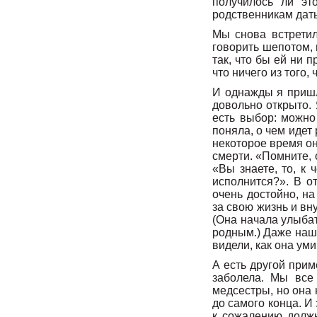
получилось ли эт
родственникам дать
Мы снова встретил
говорить шепотом, 
так, что бы ей ни 
что ничего из того,
И однажды я пришла
довольно открыто. 
есть выбор: можно
поняла, о чем идет
некоторое время она
смерти. «Помните, 
«Вы знаете, то, к 
исполнится?». В о
очень достойно, н
за свою жизнь и вн
(Она начала улыбат
родным.) Даже наши
видели, как она ум
А есть другой прим
заболела. Мы все 
медсестры, но она 
до самого конца. И
к сожалению должн