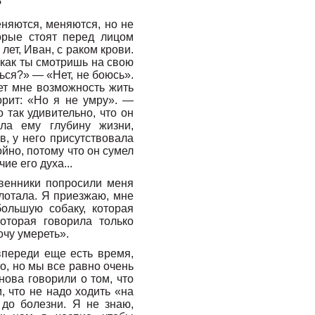
?
еняются, меняются, но не
орые стоят перед лицом
лет, Иван, с раком крови.
а как ты смотришь на свою
ься?» — «Нет, не боюсь».
ет мне возможность жить
орит: «Но я не умру». —
так удивительно, что он
ала ему глубину жизни,
в, у него присутствовала
ойно, потому что он сумел
ие его духа...
твенники попросили меня
глотала. Я приезжаю, мне
ольшую собаку, которая
оторая говорила только
очу умереть».
 впереди еще есть время,
то, но мы все равно очень
нова говорили о том, что
, что не надо ходить «на
 до болезни. Я не знаю,