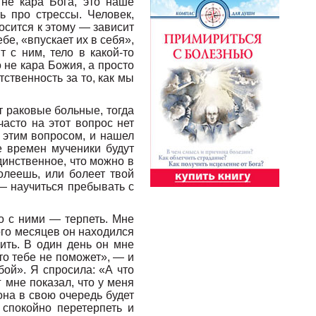
 не кара Бога, это наше
ь про стрессы. Человек,
носится к этому — зависит
бе, «впускает их в себя»,
т с ним, тело в какой-то
о не кара Божия, а просто
ственность за то, как мы
ют раковые больные, тогда
асто на этот вопрос нет
 этим вопросом, и нашел
е времен мученики будут
динственное, что можно в
олеешь, или болеет твой
 — научиться пребывать с
о с ними — терпеть. Мне
ого месяцев он находился
ить. В один день он мне
это тебе не поможет», — и
бой». Я спросила: «А что
 мне показал, что у меня
она в свою очередь будет
 спокойно перетерпеть и