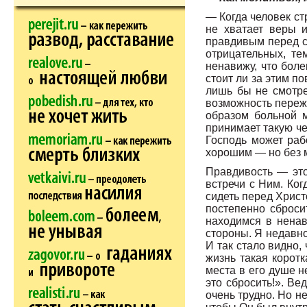
— Когда человек ст
не хватает веры и
правдивым перед со
отрицательных, те
ненавижу, что боле
стоит ли за этим п
лишь бы не смотре
возможность пережи
образом больной м
принимает такую че
Господь может раб
хорошим — но без м
Правдивость — это
встречи с Ним. Ког
сидеть перед Христо
постепенно сброси
находимся в ненав
стороны. Я недавно
И так стало видно,
жизнь такая коротк
места в его душе не
это сбросить!». Ве
очень трудно. Но не