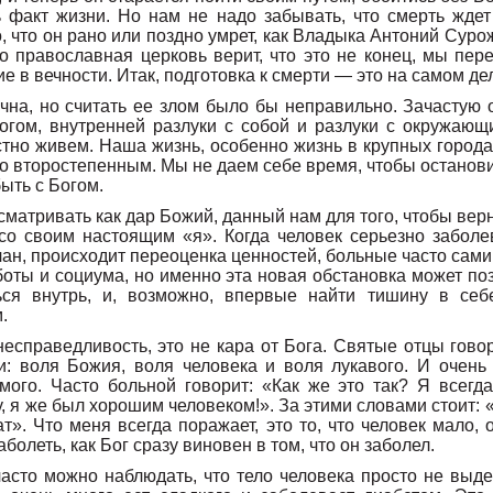
 факт жизни. Но нам не надо забывать, что смерть ждет
о, что он рано или поздно умрет, как Владыка Антоний Суро
о православная церковь верит, что это не конец, мы пере
ие в вечности. Итак, подготовка к смерти — это на самом де
ична, но считать ее злом было бы неправильно. Зачастую 
огом, внутренней разлуки с собой и разлуки с окружаю
но живем. Наша жизнь, особенно жизнь в крупных городах
то второстепенным. Мы не даем себе время, чтобы останови
быть с Богом.
матривать как дар Божий, данный нам для того, чтобы вер
 со своим настоящим «я». Когда человек серьезно заболев
лан, происходит переоценка ценностей, больные часто сами 
оты и социума, но именно эта новая обстановка может поз
ться внутрь, и, возможно, впервые найти тишину в себ
.
есправедливость, это не кара от Бога. Святые отцы говор
и: воля Божия, воля человека и воля лукавого. И очень
амого. Часто больной говорит: «Как же это так? Я всегд
, я же был хорошим человеком!». За этими словами стоит: «
т». Что меня всегда поражает, это то, что человек мало,
заболеть, как Бог сразу виновен в том, что он заболел.
часто можно наблюдать, что тело человека просто не выде