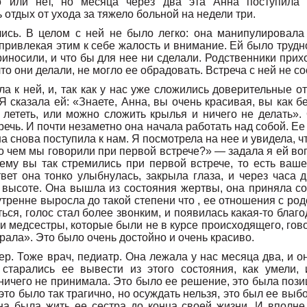
о или нет, но месяца через два эта Анна поступила
 отдых от ухода за тяжело больной на недели три.
ись. В целом с ней не было легко: она манипулировала
привлекая этим к себе жалость и внимание. Ей было трудно
приносили, и что бы для нее ни сделали. Родственники прих
 что они делали, не могло ее обрадовать. Встреча с ней не с
 к ней, и, так как у нас уже сложились доверительные о
Я сказала ей: «Знаете, Анна, вы очень красивая, вы как б
 лететь, или можно сложить крылья и ничего не делать».
 речь. И почти незаметно она начала работать над собой. Е
 снова поступила к нам. Я посмотрела на нее и увидела, чт
о чем мы говорили при первой встрече?» — задала я ей воп
чему вы так стремились при первой встрече, то есть ваш
твет она тонко улыбнулась, закрыла глаза, и через часа 
а высоте. Она вышла из состояния жертвы, она приняла со
утренне выросла до такой степени что , ее отношения с ро
ься, голос стал более звонким, и появилась какая-то благ
 медсестры, которые были не в курсе происходящего, гов
ирала». Это было очень достойно и очень красиво.
ер. Тоже врач, педиатр. Она лежала у нас месяца два, и он
старались ее вывести из этого состояния, как умели, 
ничего не принимала. Это было ее решение, это была поз
 это было так трагично, но осуждать нельзя, это был ее вы
а была жить ее сестра до конца своей жизни. И вполне 