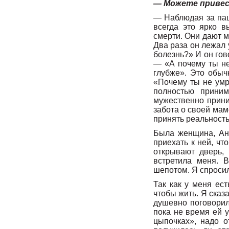
— Можете привес
— Наблюдая за паци
всегда это ярко 
смерти. Они дают мн
Два раза он лежал 
болезнь?» И он гов
— «А почему ты не
глубже». Это обыч
«Почему ты не умр
полностью приним
мужественно приним
забота о своей маме
принять реальность,
Была женщина, Анн
приехать к ней, чт
открывают дверь, 
встретила меня. 
шепотом. Я спросил
Так как у меня ест
чтобы жить. Я сказ
душевно поговорили
пока не время ей у
цыпочках», надо о