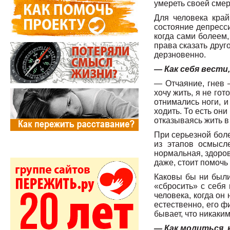
умереть своей смер
Для человека край
состояние депресси
когда сами болеем,
права сказать друг
дерзновенно.
— Как себя вести
— Отчаяние, гнев 
хочу жить, я не го
отнимались ноги, и
ходить. То есть он
отказываясь жить в
При серьезной боле
из этапов осмысле
нормальная, здоров
даже, стоит помочь
Каковы бы ни были
«сбросить» с себя
человека, когда он 
естественно, его ф
бывает, что никаки
— Как молиться, 