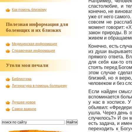
Например, человек
сластолюбие, и те
Как помочь близкому
конечно, не виноват
уже от него самого.
совсем не расслабл
Полезная информация для
момент говорит: «Х
болеющих и их близких
закон природы. В э
живем и обращаемс
Медицинская информация
Конечно, есть случ
Справочная информация
из души вырываетс
прямого ответа. В
для себя как-то о
Утоли моя печали
стоять перед Богом
этом случае сдела
близкий, но я верю
Библиотека
человеком и без сло
Литература в помощь болящему
Если найден смысл
вспоминается больн
у нас в хосписе. 
Лучшее новое
объявил: «Фредерик
Самое важное
ушла. Через день о
случилось?» И он м
есть задача, и име
переходить к Богу