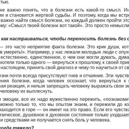
тью.
не важно понять, что в болезни есть какой-то смысл. И
и и становится жертвой судьбы. И поэтому, когда мы вст
 важно найти смысл болезни, но каждый должен пройти эт
ому: «Смысл твоей болезни вот такой». Это просто немыслим
, как настраиваться, чтобы переносить болезнь без
— это часто неприятие факта болезни. Это крик души, ко
тов умереть!». Например, у нас лежали молодые люди с опух
 естественно, единственное, о чем они могли думать, дум
и хотели только одного — вернуться к прошлому, к своей пр
 настоящем, принять свой диагноз и чему-то научиться от с
зни почти всегда присутствуют гнев и отчаяние. Эти чувст
ния болезни, когда человек осознает, что вернуться к
ая реакция, и нельзя запрещать человеку выражать свои э
 человеку их выплеснуть.
 эмоции, все их надо мужественно пережить, «познакомит
 можно только то, что мы опытом знаем, и пережили до ко
находится в горе — он имеет на это право. Если его чувств
изическое, душевное и духовное состояние только ухудшает
ми средствами не получается снять боль у человека.
когда тяжело?