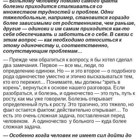
— Больному человеку помимо самого факта
болезни приходится сталкиваться со
множеством трудностей и проблем. Одни
тяжелобольные, например, становится гораздо
более зависимыми от родственников, чем раньше,
другие — одиноки и им самим приходится как-то
себя обеспечивать и заботиться о себе. В связи с
этим вопрос — как необходимо относиться к
этому одиночеству и, соответственно,
сопутствующим проблемам…
— Прежде чем обратиться к вопросу, я бы хотел сделал
два замечания. Первое — все мы, люди, по
определению одиноки. Но — и это второе — о подобного
рода одиночестве уместно и этично высказываться тем,
кто его пережил… Понимаете, мы должны “зреть в
корень”, вернуться к основе нашего разговора. Если
разобраться, и болезнь, и одиночество — это путь, путь к
росту, как мы уже говорили. Болезнь открывает
определенный путь к росту. Это трагично, это тяжело, но
факт остается фактом: действительно открывает… То
есть это очень сложная задача, поставленная перед
человеком. А одиночество у больного — куда более
сложная задача.
— Особенно когда человек не имеет сил дойти до