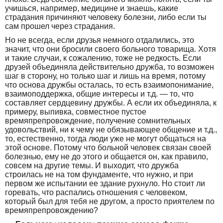
учишься, например, медицине и знаешь, какие
страдания причиняют человеку болезни, либо если ты
сам прошел через страдания.
Но не всегда, если друзья немного отдалились, это
значит, что они бросили своего больного товарища. Хотя
и такие случаи, к сожалению, тоже не редкость. Если
друзей объединяла действительно дружба, то возможен
шаг в сторону, но только шаг и лишь на время, потому
что основа дружбы осталась, то есть взаимопонимание,
взаимоподдержка, общие интересы и т.д. — то, что
составляет сердцевину дружбы. А если их объединяла, к
примеру, выпивка, совместное пустое
времяпрепровождение, получение сомнительных
удовольствий, ни к чему не обязывающее общение и т.д.,
то, естественно, тогда люди уже не могут общаться на
этой основе. Потому что больной человек связан своей
болезнью, ему не до этого и общается он, как правило,
совсем на другие темы. И выходит, что дружба
строилась не на том фундаменте, что нужно, и при
первом же испытании ее здание рухнуло. Но стоит ли
горевать, что распались отношения с человеком,
который был для тебя не другом, а просто приятелем по
времяпрепровождению?