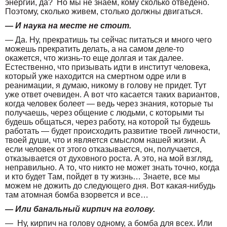
энергии, да? Но мы не знаем, кому сколько отведено.
Поэтому, сколько живем, столько должны двигаться.
— И наука на месте не стоит.
— Да. Ну, прекратишь ты сейчас питаться и много чего
можешь прекратить делать, а на самом деле-то
окажется, что жизнь-то еще долгая и так далее.
Естественно, что призывать идти в институт человека,
который уже находится на смертном одре или в
реанимации, я думаю, никому в голову не придет. Тут
уже ответ очевиден. А вот что касается таких вариантов,
когда человек болеет — ведь через знания, которые ты
получаешь, через общение с людьми, с которыми ты
будешь общаться, через работу, на которой ты будешь
работать — будет происходить развитие твоей личности,
твоей души, что и является смыслом нашей жизни. А
если человек от этого отказывается, он, получается,
отказывается от духовного роста. А это, на мой взгляд,
неправильно. А то, что никто не может знать точно, когда
и кто будет Там, пойдет в ту жизнь… Знаете, все мы
можем не дожить до следующего дня. Вот какая-нибудь
там атомная бомба взорвется и все…
— Или банальный кирпич на голову.
— Ну, кирпич на голову одному, а бомба для всех. Или