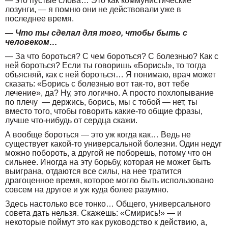
— это пустые слова… Это как коммунистические
лозунги, — я помню они не действовали уже в
последнее время.
— Что ты сделал для того, чтобы быть с
человеком…
— За что бороться? С чем бороться? С болезнью? Как с
ней бороться? Если ты говоришь «Борись!», то тогда
объясняй, как с ней бороться… Я понимаю, врач может
сказать: «Борись с болезнью вот так-то, вот тебе
лечение», да? Ну, это логично. А просто похлопывание
по плечу — держись, борись, мы с тобой — нет, ты
вместо того, чтобы говорить какие-то общие фразы,
лучше что-нибудь от сердца скажи.
А вообще бороться — это уж когда как… Ведь не
существует какой-то универсальной болезни. Один недуг
можно побороть, а другой не поборешь, потому что он
сильнее. Иногда на эту борьбу, которая не может быть
выиграна, отдаются все силы, на нее тратится
драгоценное время, которое могло быть использовано
совсем на другое и уж куда более разумно.
Здесь настолько все тонко… Общего, универсального
совета дать нельзя. Скажешь: «Смирись!» — и
некоторые поймут это как руководство к действию, а,