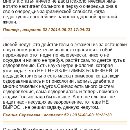
мне,эта статья ничего не даст.Психологическая яма-
вот,что настигает больного в первую очередь,а она,в
свою очередь,из-за физической слабости,когда
недоступны простейшие радости здоровой,прошлой
жизни.
Пастер , возраст: 32 / 2014-06-21 17:04:23
Любой недуг- это действительно экзамен из-за остановки
в духовном росте. если человек справится с собой
переживает этот недуг по человечески, никого не
осуждая и ничего не требуя, растёт сам, то дается путь к
оздоровлению. Есть наука нутрициология, которая
утверждает что НЕТ НЕИЗЛЕЧИМЫХ БОЛЕЗНЕЙ. И
ведь действительно есть масса примеров, когда люди
оздоравливались и от онкологии , астмы, диабета и
многих тяжелых недугов.Сейчас есть много систем
оздоровления, сама оздоровилась и теперь помогаю
людям.Только надо быть выше. А кто не слышит, не
видит нас - несущих выздоровление, тот еще НЕ
ВЫРОС... не решил задачу, данную недугом.
Галина Сергеевна , возраст: 52 / 2014-06-03 19:23:23
Спасибо Вам большое за то, что Вы делаете!