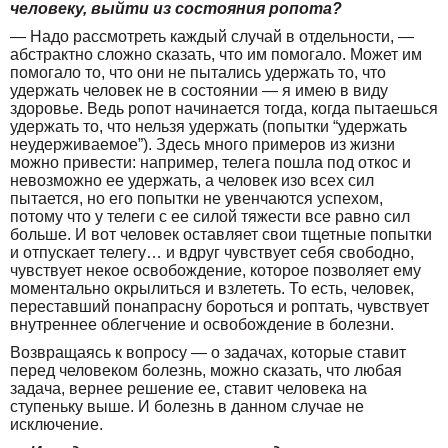
человеку, выйти из состояния ропота?
— Надо рассмотреть каждый случай в отдельности, —
абстрактно сложно сказать, что им помогало. Может им
помогало то, что они не пытались удержать то, что
удержать человек не в состоянии — я имею в виду
здоровье. Ведь ропот начинается тогда, когда пытаешься
удержать то, что нельзя удержать (попытки “удержать
неудерживаемое”). Здесь много примеров из жизни
можно привести: например, телега пошла под откос и
невозможно ее удержать, а человек изо всех сил
пытается, но его попытки не увенчаются успехом,
потому что у телеги с ее силой тяжести все равно сил
больше. И вот человек оставляет свои тщетные попытки
и отпускает телегу… и вдруг чувствует себя свободно,
чувствует некое освобождение, которое позволяет ему
моментально окрылиться и взлететь. То есть, человек,
переставший понапрасну бороться и роптать, чувствует
внутреннее облегчение и освобождение в болезни.
Возвращаясь к вопросу — о задачах, которые ставит
перед человеком болезнь, можно сказать, что любая
задача, вернее решение ее, ставит человека на
ступеньку выше. И болезнь в данном случае не
исключение.