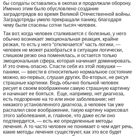
бы солдаты оставались в окопах и продолжали оборону.
Именно этим было обусловлено создание
заградотрядов во время Великой Отечественной войны.
Заградотряды умело прекращали панику, благодаря
чему были спасены сотни тысяч человек.
Так вот, когда человек сталкивается с болезнью, у него
обычно возникает эмоциональная реакция, крайне
резкая, то есть у него “отключается” часть логики, —
человек не может разобраться в ситуации логически,
слишком резко она поменялась, и остается только
эмоциональная сфера, которая начинает доминировать.
И это очень опасно. Спасти себя из этой ловушки —
паники, — ввести в относительно нормальное состояние
можно, во-первых, слушая других. Во-вторых, не рисуя
страшные картинки. Ведь обычно больной человек
рисует в своем воображении самую страшную картинку
и начинает ее бояться. Еще, например, нет диагноза,
есть подозрение на то или иное заболевание; нет
никакого установленного диагноза, а человек так уже
распалил свое воображение, такую картину нарисовал
этого заболевания, и, главное, что даже если оно
подтвердится, — есть же определенные методы
лечения. А то часто человек не понимает о чем идет речь,
какие методы лечения существуют, как это все будет