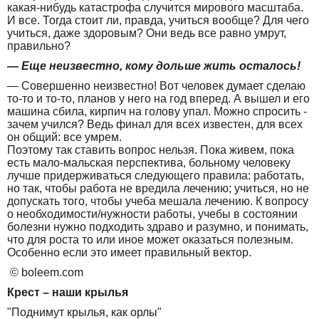
какая-нибудь катастрофа случится мирового масштаба.
И все. Тогда стоит ли, правда, учиться вообще? Для чего
учиться, даже здоровым? Они ведь все равно умрут,
правильно?
— Еще неизвестно, кому дольше жить осталось!
— Совершенно неизвестно! Вот человек думает сделаю
то-то и то-то, планов у него на год вперед. А вышел и его
машина сбила, кирпич на голову упал. Можно спросить -
зачем учился? Ведь финал для всех известен, для всех
он общий: все умрем.
Поэтому так ставить вопрос нельзя. Пока живем, пока
есть мало-мальская перспектива, больному человеку
лучше придерживаться следующего правила: работать,
но так, чтобы работа не вредила лечению; учиться, но не
допускать того, чтобы учеба мешала лечению. К вопросу
о необходимости/нужности работы, учебы в состоянии
болезни нужно подходить здраво и разумно, и понимать,
что для роста то или иное может оказаться полезным.
Особенно если это имеет правильный вектор.
© boleem.com
Крест – наши крылья
"Поднимут крылья, как орлы"