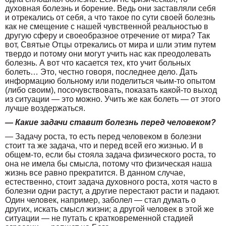
духовная болезнь и борение. Ведь они заставляли себя
и отрекались от себя, а что такое по сути своей болезнь
как не смещение с нашей чувственной реальностью в
другую сферу и своеобразное отречение от мира? Так
вот, Святые Отцы отрекались от мира и шли этим путем
твердо и потому они могут учить нас как преодолевать
болезнь. А вот что касается тех, кто учит больных
болеть… Это, честно говоря, последнее дело. Дать
информацию больному или поделиться чьим-то опытом
(либо своим), посочувствовать, показать какой-то выход
из ситуации — это можно. Учить же как болеть — от этого
лучше воздержаться.
— Какие задачи ставит болезнь перед человеком?
— Задачу роста, то есть перед человеком в болезни
стоит та же задача, что и перед всей его жизнью. И в
общем-то, если бы стояла задача физического роста, то
она не имела бы смысла, потому что физическая наша
жизнь все равно прекратится. В данном случае,
естественно, стоит задача духовного роста, хотя часто в
болезни одни растут, а другие перестают расти и падают.
Один человек, например, заболел — стал думать о
других, искать смысл жизни; а другой человек в этой же
ситуации — не путать с кратковременной стадией