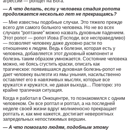
агрессии — ропщет на Бога.
— А что делать, если у человека стадия ропота
продолжается несколько лет не прекращаясь?
— Мне известны подобные случаи. Это тяжело прежде
всего для самого больного человека. Но не во всех
случаях “роптание” можно назвать духовным падением.
Этот ропот — ропот Иова (Господи, все несправедливо)
— позволяет человеку даже духовно расти по
отношению к людям. Ведь к болезни, которая есть у
человека, добавляется этот духовный компонент и
болезнь таким образом умножается. Состояние человека
можно, не боясь сгустить краски, описать как
трагическое: появившаяся духовная болезнь-ропот не
дает человеку вылезти из ямы уныния, насильственно
оставляет его в навязчивых мыслях, которые все
кружатся и кружатся, не давая выхода… Повторю: это
крайне трагичная ситуация.
Когда я работал в Онкоцентре, то познакомился с одним
человеком. Он все роптал и роптал, а на последней
неделе своей жизни вдруг молниеносно прекращает
роптать и, как мне кажется, достигает невероятных
запредельных непостижимых вершин.
— А что помогало людям, подобным этому