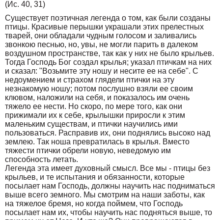
(Ис. 40, 31)
Существует поэтичная легенда о том, как были созданы
птицы. Красивые перышки украшали этих прелестных
тварей, они обладали чудным голосом и заливались
звонкою песнью, но, увы, не могли парить в далеком
воздушном пространстве, так как у них не было крыльев.
Тогда Господь Бог создал крылья; указал птичкам на них
и сказал: "Возьмите эту ношу и несите ее на себе". С
недоумением и страхом глядели птички на эту
незнакомую ношу; потом послушно взяли ее своим
клювом, наложили на себя, и показалось им очень
тяжело ее нести. Но скоро, по мере того, как они
прижимали их к себе, крылышки приросли к этим
маленьким существам, и птички научились ими
пользоваться. Расправив их, они поднялись высоко над
землею. Так ноша превратилась в крылья. Вместо
тяжести птички обрели новую, неведомую им
способность летать.
Легенда эта имеет духовный смысл. Все мы - птицы без
крыльев, и те испытания и обязанности, которые
посылает нам Господь, должны научить нас подниматься
выше всего земного. Мы смотрим на наши заботы, как
на тяжелое бремя, но когда поймем, что Господь
посылает нам их, чтобы научить нас подняться выше, то