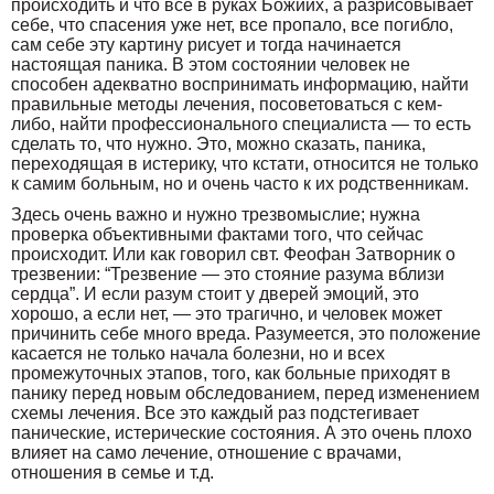
происходить и что все в руках Божиих, а разрисовывает
себе, что спасения уже нет, все пропало, все погибло,
сам себе эту картину рисует и тогда начинается
настоящая паника. В этом состоянии человек не
способен адекватно воспринимать информацию, найти
правильные методы лечения, посоветоваться с кем-
либо, найти профессионального специалиста — то есть
сделать то, что нужно. Это, можно сказать, паника,
переходящая в истерику, что кстати, относится не только
к самим больным, но и очень часто к их родственникам.
Здесь очень важно и нужно трезвомыслие; нужна
проверка объективными фактами того, что сейчас
происходит. Или как говорил свт. Феофан Затворник о
трезвении: “Трезвение — это стояние разума вблизи
сердца”. И если разум стоит у дверей эмоций, это
хорошо, а если нет, — это трагично, и человек может
причинить себе много вреда. Разумеется, это положение
касается не только начала болезни, но и всех
промежуточных этапов, того, как больные приходят в
панику перед новым обследованием, перед изменением
схемы лечения. Все это каждый раз подстегивает
панические, истерические состояния. А это очень плохо
влияет на само лечение, отношение с врачами,
отношения в семье и т.д.