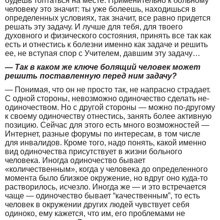
будешь топтаться на месте. Применительно к больному
человеку это значит: ты уже болеешь, находишься в
определенных условиях, так значит, все равно придется
решать эту задачу. И лучше для тебя, для твоего
духовного и физического состояния, принять все так как
есть и отнестись к болезни именно как задаче и решить
ее, не вступая спор с Учителем, давшим эту задачу…
— Так в каком же ключе болящий человек может
решить поставленную перед ним задачу?
— Понимая, что он не просто так, не напрасно страдает.
С одной стороны, невозможно одиночество сделать не-
одиночеством. Но с другой стороны — можно по-другому
к своему одиночеству отнестись, занять более активную
позицию. Сейчас для этого есть много возможностей —
Интернет, разные форумы по интересам, в том числе
для инвалидов. Кроме того, надо понять, какой именно
вид одиночества присутствует в жизни больного
человека. Иногда одиночество бывает
«количественным», когда у человека до определенного
момента было близкое окружение, но вдруг оно куда-то
растворилось, исчезло. Иногда же — и это встречается
чаще — одиночество бывает “качественным”, то есть
человек в окружении других людей чувствует себя
одиноко, ему кажется, что им, его проблемами не