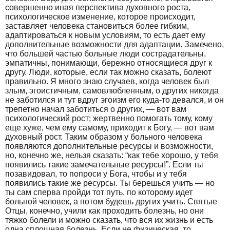
совершенно иная перспектива духовного роста,
психологическое изменение, которое происходит,
заставляет человека становиться более гибким,
адаптироваться к новым условиям, то есть дает ему
дополнительные возможности для адаптации. Замечено,
что большей частью больные люди сострадательны,
эмпатичны, понимающи, бережно относящиеся друг к
другу. Люди, которые, если так можно сказать, болеют
правильно. Я много знаю случаев, когда человек был
злым, эгоистичным, самовлюбленным, о других никогда
не заботился и тут вдруг эгоизм его куда-то девался, и он
трепетно начал заботиться о других, — вот вам
психологический рост; жертвенно помогать тому, кому
еще хуже, чем ему самому, приходит к Богу, — вот вам
духовный рост. Таким образом у больного человека
появляются дополнительные ресурсы и возможности,
но, конечно же, нельзя сказать: “как тебе хорошо, у тебя
появились такие замечательные ресурсы!”. Если ты
позавидовал, то попроси у Бога, чтобы и у тебя
появились такие же ресурсы. Ты берешься учить — но
ты сам сперва пройди тот путь, по которому идет
больной человек, а потом будешь других учить. Святые
Отцы, конечно, учили как проходить болезнь, но они
тяжко болели и можно сказать, что вся их жизнь и есть
одна сплошная болезнь. Если не физическая, то