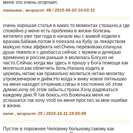
меня это очень огорчает.
татьяна , возраст: 48 / 2015-06-03 14:03:31
очень хорошая статья в каких то моментах страшно,а где
спокойно.у меня есть проблема в жизни болезнь
витилиго уже три года в начале мы с мамой ходили к
врачам,бабкам,потом я поехала на Кубу за лекарством
мажу,но пока эффекта нет.Очень переживаю,плачу,на
душе тяжело.я с донбасса сейчас с мужем и дочерью
временно в россии.раньше я молилась Богу,но не
часто.Сейчас когда мы здесь я прошу у Бога помощи как
молиться,как облегчить боль.Начала ходить в
церковь,читаю как правильно молиться,читаю молитву
утром,вечером и днём.Но когда я вижу новое пятнышко
на меня находит отчаяние,слёзы я постоянно об этом
думаю,хочу об этом забыть,страхи.Хочу радоваться
каждому дню.Я так боюсь,что Боженька меня не
услышит,я так хочу чтоб он меня простил за мои ошибки
в жизни.
катя , возраст: 29 / 2014-10-11 19:55:06
Пустое в порожнее.Человеку больному,такому как