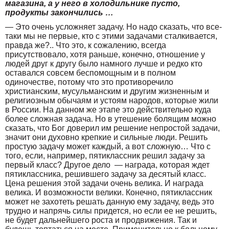
магазина, а у него в холодильнике пусто,
продукты закончились …
— Это очень усложняет задачу. Но надо сказать, что все-
таки мы не первые, кто с этими задачами сталкивается,
правда же?.. Что это, к сожалению, всегда
присутствовало, хотя раньше, конечно, отношение у
людей друг к другу было намного лучше и редко кто
оставался совсем беспомощным и в полном
одиночестве, потому что это противоречило
христианским, мусульманским и другим жизненным и
религиозным обычаям и устоям народов, которые жили
в России. На данном же этапе это действительно куда
более сложная задача. Но в утешение болящим можно
сказать, что Бог доверил им решение непростой задачи,
значит они духовно крепкие и сильные люди. Решить
простую задачу может каждый, а вот сложную… Что с
того, если, например, пятиклассник решил задачу за
первый класс? Другое дело — награда, которая ждет
пятиклассника, решившего задачу за десятый класс.
Цена решения этой задачи очень велика. И награда
велика. И возможности велики. Конечно, пятиклассник
может не захотеть решать данную ему задачу, ведь это
трудно и напрячь силы придется, но если ее не решить,
не будет дальнейшего роста и продвижения. Так и