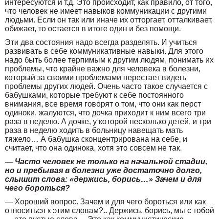
интересуются и т.д. Это происходит, как правило, от того,
что человек не имеет навыков коммуникации с другими
людьми. Если он так или иначе их отторгает, отталкивает,
обижает, то остается в итоге один и без помощи.
Эти два состояния надо всегда разделять. И учиться
развивать в себе коммуникативные навыки. Для этого
надо быть более терпимым к другим людям, понимать их
проблемы, что крайне важно для человека в болезни,
который за своими проблемами перестает видеть
проблемы других людей. Очень часто такое случается с
бабушками, которые требуют к себе постоянного
внимания, все время говорят о том, что они как перст
одиноки, жалуются, что дочка приходит к ним всего три
раза в неделю. А дочке, у которой несколько детей, и три
раза в неделю ходить в больницу навещать мать
тяжело… А бабушка сконцентрирована на себе, и
считает, что она одинока, хотя это совсем не так.
— Часто человек не только на начальной стадии,
но и пребывая в болезни уже достаточно долго,
слышит слова: «держись, борись…» Зачем и для
чего бороться?
— Хороший вопрос. Зачем и для чего бороться или как
относиться к этим словам?.. Держись, борись, мы с тобой