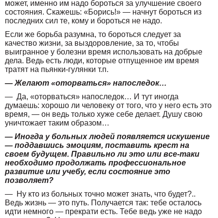
может, именно им надо бороться за улучшение своего
состояния. Скажешь: «Борись!» — начнут бороться из
последних сил те, кому и бороться не надо.
Если же борьба разумна, то бороться следует за
качество жизни, за выздоровление, за то, чтобы
выигранное у болезни время использовать на добрые
дела. Ведь есть люди, которые отпущенное им время
тратят на пьянки-гулянки т.п.
— Желают «оторваться» напоследок…
— Да, «оторваться» напоследок… И тут иногда
думаешь: хорошо ли человеку от того, что у него есть это
время, — он ведь только хуже себе делает. Душу свою
уничтожает таким образом…
— Иногда у больных людей появляется искушение
— поддавшись эмоциям, поставить крест на
своем будущем. Правильно ли это или все-таки
необходимо продолжать профессиональное
развитие или учебу, если состояние это
позволяет?
— Ну кто из больных точно может знать, что будет?..
Ведь жизнь — это путь. Получается так: тебе осталось
идти немного — прекрати есть. Тебе ведь уже не надо