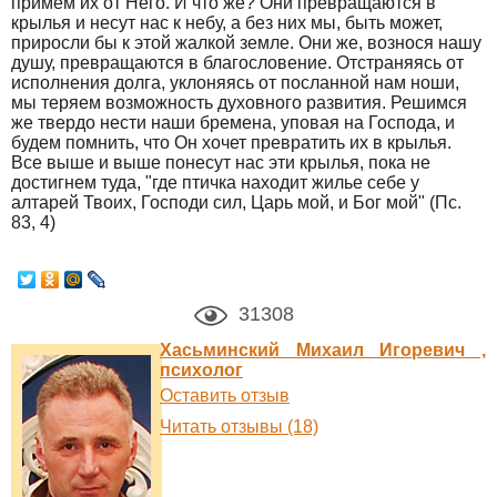
примем их от Него. И что же? Они превращаются в
крылья и несут нас к небу, а без них мы, быть может,
приросли бы к этой жалкой земле. Они же, вознося нашу
душу, превращаются в благословение. Отстраняясь от
исполнения долга, уклоняясь от посланной нам ноши,
мы теряем возможность духовного развития. Решимся
же твердо нести наши бремена, уповая на Господа, и
будем помнить, что Он хочет превратить их в крылья.
Все выше и выше понесут нас эти крылья, пока не
достигнем туда, "где птичка находит жилье себе у
алтарей Твоих, Господи сил, Царь мой, и Бог мой" (Пс.
83, 4)
31308
Хасьминский Михаил Игоревич ,
психолог
Оставить отзыв
Читать отзывы (18)