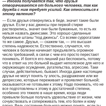
— Иногда получается так, что друзья
отворачиваются от больного человека, так как
дружба с ним требует усилий. Как относиться к
этому явлению?
— Если друзья отвернулись в беде, значит такие были
друзья. Если у вас джинсы при первой стирке
растворились, значит они были бумажные, то есть их
нельзя назвать джинсами. Это хорошо сделанные
бумажные штаны “под джинсы”. Со всеми суррогатами
то же самое. Друзья, — скажем так, — это высшая
степень надежности. Естественно, случается, что
человек в болезни начинает предъявлять огромное
число требований, в связи с чем его просто перестают
понимать. И боятся его лишний раз беспокоить, потому
что в ответ на это больной выдает неполезное для него и
окружающих осуждение, ругательства, агрессию. Таки
случаи, действительно, бывают. Иногда даже настоящие
друзья не могут понять ту злость, раздражение или же
депрессию, которые переживает и проявляет больной;
оказываются не готовыми к этому. Надо понимать, что не
все подготовлены к этому в достаточной степени,
особенно это тяжело в наше время, когда люди
привыкли больше получать удовольствие от жизни, чем
сочувствовать и сопереживать тем, кто болен и кому
плохо. Ведь состояние больного можно понять, если ты