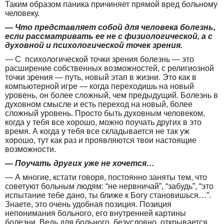
Таким образом паника причиняет прямой вред больному
человеку.
— Что представляет собой для человека болезнь,
если рассматривать ее не с физиологической, а с
духовной и психологической точек зрения.
— С психологической точки зрения болезнь — это
расширение собственных возможностей, с религиозной
точки зрения — путь, новый этап в жизни. Это как в
компьютерной игре — когда переходишь на новый
уровень, он более сложный, чем предыдущий. Болезнь в
духовном смысле и есть переход на новый, более
сложный уровень. Просто быть духовным человеком,
когда у тебя все хорошо, можно поучать других в это
время. А когда у тебя все складывается не так уж
хорошо, тут как раз и проявляются твои настоящие
возможности.
— Поучать других уже не хочется…
— А многие, кстати говоря, постоянно заняты тем, что
советуют больным людям: “не нервничай”, “забудь”, “это
испытание тебе дано, ты ближе к Богу становишься…”.
Знаете, это очень удобная позиция. Позиция
непонимания больного, его внутренней картины
болезни. Ведь для больного, безусловно, открывается