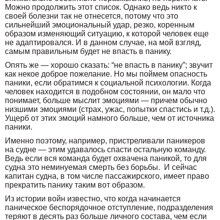
Можно продолжить этот список. Однако ведь никто к
своей болезни так не отнесется, потому что это
сильнейший эмоциональный удар, резко, коренным
образом изменяющий ситуацию, к которой человек еще
не адаптировался. И в данном случае, на мой взгляд,
самым правильным будет не впасть в панику.
Опять же — хорошо сказать: “не впасть в панику”; звучит
как некое доброе пожелание. Но мы поймем опасность
паники, если обратимся к социальной психологии. Когда
человек находится в подобном состоянии, он мало что
понимает, больше мыслит эмоциями — причем обычно
низшими эмоциями (страх, ужас, попытки спастись и т.д.).
Ущерб от этих эмоций намного больше, чем от источника
паники.
Именно поэтому, например, пристреливали паникеров
на судне — этим удавалось спасти остальную команду.
Ведь если вся команда будет охвачена паникой, то для
судна это неминуемая смерть без борьбы. И сейчас
капитан судна, в том числе пассажирского, имеет право
прекратить панику таким вот образом.
Из истории войн известно, что когда начинается
паническое беспорядочное отступление, подразделения
теряют в десять раз больше личного состава, чем если