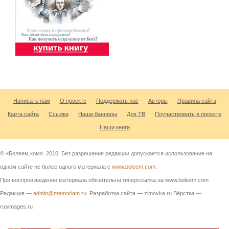
Написать нам
О проекте
Поддержать нас
Авторы
Правила сайта
Карта сайта
Ссылки
Наши баннеры
Для ТВ
Поучаствовать в проекте
Наши книги
© «Болеем.ком». 2010. Без разрешения редакции допускается использование на
одном сайте не более одного материала с
www.boleem.com
.
При воспроизведении материала обязательна гиперссылка на www.boleem.com
Редакция —
admin@memoriam.ru
. Разработка сайта — zimovka.ru Вёрстка —
rusimages.ru