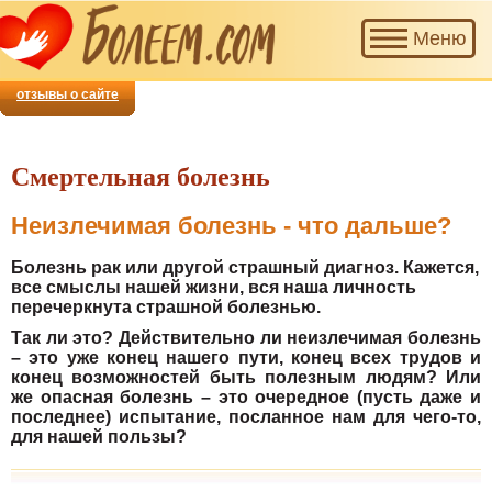
Наш
Меню
проект
приглашает
добровольцев
отзывы о сайте
для
совместной
помощи
Смертельная болезнь
тем,
кто
Неизлечимая болезнь - что дальше?
болеет.
Болезнь рак или другой страшный диагноз. Кажется,
все смыслы нашей жизни, вся наша личность
перечеркнута страшной болезнью.
Так ли это? Действительно ли неизлечимая болезнь
– это уже конец нашего пути, конец всех трудов и
конец возможностей быть полезным людям? Или
же опасная болезнь – это очередное (пусть даже и
последнее) испытание, посланное нам для чего-то,
для нашей пользы?