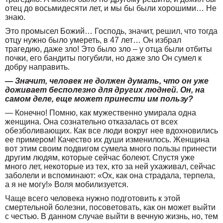
отец до восьмидесяти лет, и мы бы были хорошими… Не
знаю.
Это промысел Божий… Господь, значит, решил, что тогда
отцу нужно было умереть, в 47 лет… Он избрал
трагедию, даже зло! Это было зло – у отца были отбиты
почки, его бандиты погубили, но даже зло Он сумел к
добру направить.
— Значит, человек не должен думать, что он уже
доживает бесполезно для других людней. Он, на
самом деле, еще может принести им пользу?
— Конечно! Помню, как мужественно умирала одна
женщина. Она сознательно отказалась от всех
обезболивающих. Как все люди вокруг нее вдохновились
ее примером! Качество их души изменилось. Женщина
вот этим своим подвигом сумела много пользы принести
другим людям, которые сейчас болеют. Спустя уже
много лет, некоторые из тех, кто за ней ухаживал, сейчас
заболели и вспоминают: «Ох, как она страдала, терпела,
а я не могу!» Воля мобилизуется.
Чаще всего человека нужно подготовить к этой
смертельной болезни, посоветовать, как он может выйти
с честью. В данном случае выйти в вечную жизнь, но, тем