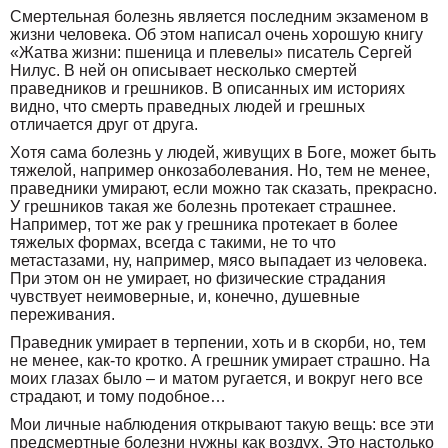
Смертельная болезнь является последним экзаменом в
жизни человека. Об этом написал очень хорошую книгу
«Жатва жизни: пшеница и плевелы» писатель Сергей
Нилус. В ней он описывает несколько смертей
праведников и грешников. В описанных им историях
видно, что смерть праведных людей и грешных
отличается друг от друга.
Хотя сама болезнь у людей, живущих в Боге, может быть
тяжелой, например онкозаболевания. Но, тем не менее,
праведники умирают, если можно так сказать, прекрасно.
У грешников такая же болезнь протекает страшнее.
Например, тот же рак у грешника протекает в более
тяжелых формах, всегда с такими, не то что
метастазами, ну, например, мясо выпадает из человека.
При этом он не умирает, но физические страдания
чувствует неимоверные, и, конечно, душевные
переживания.
Праведник умирает в терпении, хоть и в скорби, но, тем
не менее, как-то кротко. А грешник умирает страшно. На
моих глазах было – и матом ругается, и вокруг него все
страдают, и тому подобное…
Мои личные наблюдения открывают такую вещь: все эти
предсмертные болезни нужны как воздух. Это настолько