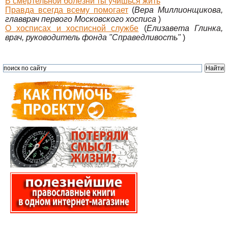
В смертельной болезни ты учишься жить
Правда всегда всему помогает
(
Вера Миллионщикова,
главврач первого Московского хосписа
)
О хосписах и хосписной службе
(
Елизавета Глинка,
врач, руководитель фонда "Справедливость"
)