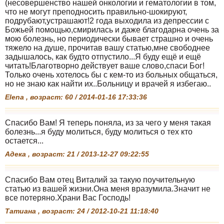
(несовершенство нашей онкологии и гематологии в том,
что не могут преподносить правильно-шокируют,
подрубают,устрашают!2 года выходила из депрессии с
Божьей помощью,смирилась и даже благодарна очень за
мою болезнь, но периодически бывает страшно и очень
тяжело на душе, прочитав вашу статью,мне свободнее
задышалось, как будто отпустило...Я буду ещё и ещё
читать!Благотворно действует ваше слово,спаси Бог!
Только очень хотелось бы с кем-то из больных общаться,
но не знаю как найти их..Больницу и врачей я избегаю..
Elena , возраст: 60 / 2014-01-16 17:33:36
Спасибо Вам! Я теперь поняла, из за чего у меня такая
болезнь...я буду молиться, буду молиться о тех кто
остается...
Адека , возраст: 21 / 2013-12-27 09:22:55
Спасибо Вам отец Виталий за такую поучительную
статью из вашей жизни.Она меня вразумила.Значит не
все потеряно.Храни Вас Господь!
Татиана , возраст: 24 / 2012-10-21 11:18:40