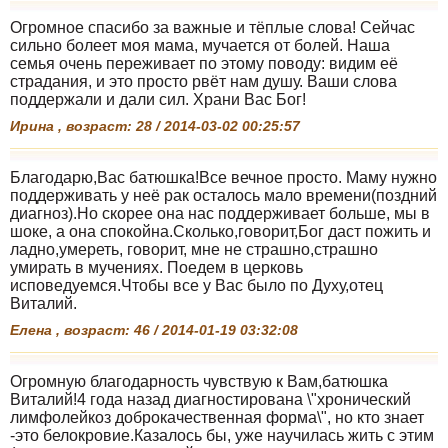
Огромное спасибо за важные и тёплые слова! Сейчас
сильно болеет моя мама, мучается от болей. Наша
семья очень переживает по этому поводу: видим её
страдания, и это просто рвёт нам душу. Ваши слова
поддержали и дали сил. Храни Вас Бог!
Ирина , возраст: 28 / 2014-03-02 00:25:57
Благодарю,Вас батюшка!Все вечное просто. Маму нужно
поддерживать у неё рак осталось мало времени(поздний
диагноз).Но скорее она нас поддерживает больше, мы в
шоке, а она спокойна.Сколько,говорит,Бог даст пожить и
ладно,умереть, говорит, мне не страшно,страшно
умирать в мучениях. Поедем в церковь
исповедуемся.Чтобы все у Вас было по Духу,отец
Виталий.
Елена , возраст: 46 / 2014-01-19 03:32:08
Огромную благодарность чувствую к Вам,батюшка
Виталий!4 года назад диагностирована \"хронический
лимфолейкоз доброкачественная форма\", но кто знает
-это белокровие.Казалось бы, уже научилась жить с этим