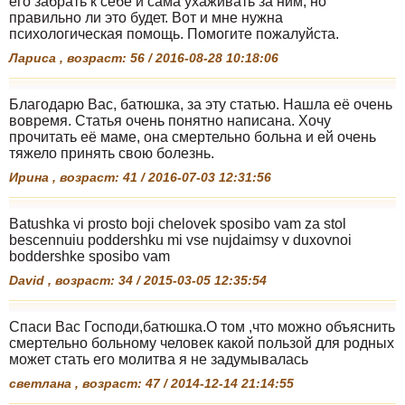
его забрать к себе и сама ухаживать за ним, но
правильно ли это будет. Вот и мне нужна
психологическая помощь. Помогите пожалуйста.
Лариса , возраст: 56 / 2016-08-28 10:18:06
Благодарю Вас, батюшка, за эту статью. Нашла её очень
вовремя. Статья очень понятно написана. Хочу
прочитать её маме, она смертельно больна и ей очень
тяжело принять свою болезнь.
Ирина , возраст: 41 / 2016-07-03 12:31:56
Batushka vi prosto boji chelovek sposibo vam za stol
bescennuiu poddershku mi vse nujdaimsy v duxovnoi
boddershke sposibo vam
David , возраст: 34 / 2015-03-05 12:35:54
Спаси Вас Господи,батюшка.О том ,что можно объяснить
смертельно больному человек какой пользой для родных
может стать его молитва я не задумывалась
светлана , возраст: 47 / 2014-12-14 21:14:55