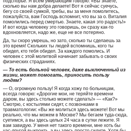
подспорье. Я всем умирающим говорю: «Вы знаете,
сколько вы нам добра делаете! Вот я сейчас суечусь,
бегу со своей сумкой, требы, вы за меня помолитесь,
пожалуйста, вам Господь вспомнит, что вы за о. Виталия
помолились перед смертью. Знаете, какая это радость!»
И вот когда человеку это говоришь, он сразу как-то
вдохновляется, надо же, еще не все потеряно.
Да, ты скоро умрешь, но зато, сколько ты сделаешь за
это время! Скольких ты людей вспомнишь, кого ты
обидел, кто тебя обидел. За каждого помолись. И
человек с этой молитвой начинает забывать о своих
физических страданиях.
— То есть больной человек, даже выключенный из
жизни, может помогать, приносить пользу
людям?
— О, огромную пользу! Я когда хожу по больницам,
всегда говорю: «Дорогие мои, не теряйте времени
даром, вы здесь столько можете сделать!» — «Как?»
Смотрю, с костылями сидят, с позвонками в
травматологии: «Вы же молиться здесь можете! Вот мы
реально, что мы можем в Москве? Мы бегаем туда-сюда,
суетимся, а вы здесь целых 24 часа в сутки лежите. Я
вам завидую. У меня нет такого времени, мне хоть бы
час-другой выкроить, а вы здесь просто сидите. Хотя бы