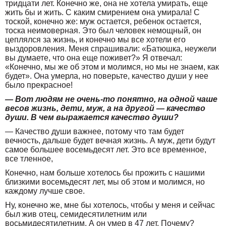
тридцати лет. Конечно же, она не хотела умирать, еще
жить бы и жить. С каким смирением она умирала! С
тоской, конечно же: муж остается, ребенок остается,
тоска неимоверная. Это был человек немощный, он
цеплялся за жизнь, и конечно мы все хотели его
выздоровления. Меня спрашивали: «Батюшка, неужели
вы думаете, что она еще поживет?» Я отвечал:
«Конечно, мы же об этом и молимся, но мы не знаем, как
будет». Она умерла, но поверьте, качество души у нее
было прекрасное!
— Вот людям не очень-то понятно, на одной чаше
весов жизнь, дети, муж, а на другой — качество
души. В чем выражается качество души?
— Качество души важнее, потому что там будет
вечность, дальше будет вечная жизнь. А муж, дети будут
самое большее восемьдесят лет. Это все временное,
все тленное,
Конечно, нам больше хотелось бы прожить с нашими
близкими восемьдесят лет, мы об этом и молимся, но
каждому лучше свое.
Ну, конечно же, мне бы хотелось, чтобы у меня и сейчас
был жив отец, семидесятилетним или
восьмидесятилетним. А он умер в 47 лет. Почему?