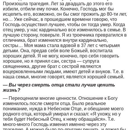
Произошла трагедия. Лет за двадцать до этого его
избили, отбили ему почки. Конечно, Господь мог бы
исцелить его, возможно, он бы смог прожить до 80-ти лет,
но… Уже сейчас, в прошедшем времени говорю, что
Господь осуществил лучшее, чтобы он тогда умер. Когда
отец умер, у нас кардинально все изменилось в семье. В
лучшую сторону, поверьте. Я из троечника превратился в
отличника, брат изменился внутри кардинально,
сестры… Моя мама стала вдовой в 37 лет с четырьмя
детьми. Она, предав себя воле Божьей, воспитала
хороших детей. Я не могу, конечно, про себя говорить
хорошее, но я принял сан, сестра — супруга
священника, другие брат с сестрой являются
воцерковленными людьми, имеют детей и внуков. Т.е. в
наша семья, многие говорят, является хорошей семьей.
— Вы через смерть отца стали лучше ценить
жизнь?
— Переоценили многие ценности. Отношение к Богу
изменилось после смерти отца. Было реальное
понимание, нужда в Небесном Отце, и обещание моего
родного отца, который умирал и сказал: «Я ухожу, но у
тебя будет Небесный Отец, к нему обращайся». Т.е.
много-много Господь изменил именно через эту
трагедию. А можно было по-другому решить, и дожил бы