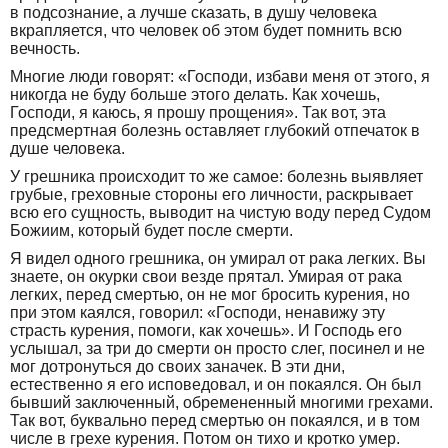
в подсознание, а лучше сказать, в душу человека
вкрапляется, что человек об этом будет помнить всю
вечность.
Многие люди говорят: «Господи, избави меня от этого, я
никогда не буду больше этого делать. Как хочешь,
Господи, я каюсь, я прошу прощения». Так вот, эта
предсмертная болезнь оставляет глубокий отпечаток в
душе человека.
У грешника происходит то же самое: болезнь выявляет
грубые, греховные стороны его личности, раскрывает
всю его сущность, выводит на чистую воду перед Судом
Божиим, который будет после смерти.
Я видел одного грешника, он умирал от рака легких. Вы
знаете, он окурки свои везде прятал. Умирая от рака
легких, перед смертью, он не мог бросить курения, но
при этом каялся, говорил: «Господи, ненавижу эту
страсть курения, помоги, как хочешь». И Господь его
услышал, за три до смерти он просто слег, посинел и не
мог дотронуться до своих заначек. В эти дни,
естественно я его исповедовал, и он покаялся. Он был
бывший заключенный, обремененный многими грехами.
Так вот, буквально перед смертью он покаялся, и в том
числе в грехе курения. Потом он тихо и кротко умер.