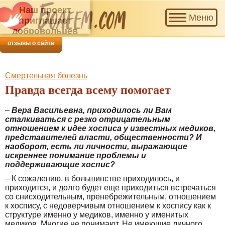
Наш проект приглашает добровольцев для
Меню
совместной помощи тем, кто болеет.
отзывы о сайте
Смертельная болезнь
Правда всегда всему помогает
–
Вера Васильевна, приходилось ли Вам
сталкиваться с резко отрицательным
отношением к идее хосписа у известных медиков,
представителей власти, общественности? И
наоборот, есть ли личности, выражающие
искреннее понимание проблемы и
поддерживающие хоспис?
– К сожалению, в большинстве приходилось, и
приходится, и долго будет еще приходиться встречаться
со снисходительным, пренебрежительным, отношением
к хоспису, с недоверчивым отношением к хоспису как к
структуре именно у медиков, именно у именитых
медиков. Многие не понимают. Не имеющие личного