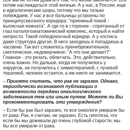
хотим наслаждаться этой жизнью. А у нас, в России, еще
и идеологические шоры, потому что мы только
побеждаем. У нас и все больницы устроены по
принципусквозного коридора: "приемный покой -
выписная комната". А где-то в сторонке - спрятанный от
глаз паталогоанатомический комплекс, который и найти
непросто. Такой победоносный коридор. А у хосписа
даже структура другая. В него заходишь и попадаешь в
часовню. Так вот сложилось пренебрежительное,
скептическое, недоверчивое: "А что они делают?"
Главное - это резать, облегчать. Это, действительно,
очень важно. Но дальше, когда не получилось у
хирургов, не получилось с химиотерапией, с лучевой
терапией, человек остается, а им никто не занимается.
–
Принято считать, что рак не заразен. Однако,
периодически возникают публикации о
возможности передачи онкологического
заболевания тем или иным путем. Можете ли Вы
прокомментировать эти утверждения?
– Если бы рак был заразен, то все онкологи умирали бы
от рака. Рак, я считаю, не заразен. Есть гипотеза, что
если бы мы доживали до очень глубокой старости, мы
бы все умирали от рака.