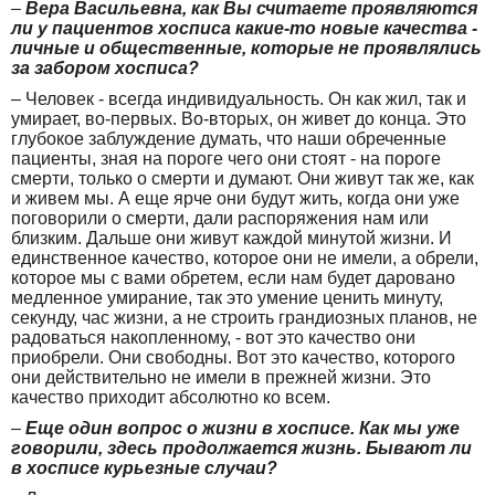
–
Вера Васильевна, как Вы считаете проявляются
ли у пациентов хосписа какие-то новые качества -
личные и общественные, которые не проявлялись
за забором хосписа?
– Человек - всегда индивидуальность. Он как жил, так и
умирает, во-первых. Во-вторых, он живет до конца. Это
глубокое заблуждение думать, что наши обреченные
пациенты, зная на пороге чего они стоят - на пороге
смерти, только о смерти и думают. Они живут так же, как
и живем мы. А еще ярче они будут жить, когда они уже
поговорили о смерти, дали распоряжения нам или
близким. Дальше они живут каждой минутой жизни. И
единственное качество, которое они не имели, а обрели,
которое мы с вами обретем, если нам будет даровано
медленное умирание, так это умение ценить минуту,
секунду, час жизни, а не строить грандиозных планов, не
радоваться накопленному, - вот это качество они
приобрели. Они свободны. Вот это качество, которого
они действительно не имели в прежней жизни. Это
качество приходит абсолютно ко всем.
–
Еще один вопрос о жизни в хосписе. Как мы уже
говорили, здесь продолжается жизнь. Бывают ли
в хосписе курьезные случаи?