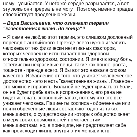
нему - улыбается. У него же сердце разрывается, а вот
эту ложь они прервать не могут. Поэтому, именно правда
способствует продлению жизни.
–
Вера Васильевна, что означает термин
"качественная жизнь до конца"?
– Я сама не люблю этот термин, это слишком дословный
перевод с английского. Прежде всего нужно избавить
человека от тех физически негативных факторов,
которых человек не испытывает при здоровом,
относительно здоровом, состоянии. Я имею в виду боль,
эстетически некрасивые вещи, такие как понос, рвота,
тошнота - прежде всего. Я бы вот это назвала словом
качество. Избавление от того, что унижает человеческое
достоинство - это и есть "качественная жизнь". Главное -
это можно исправить. Больной не будет кричать от боли,
он не будет пребывать в испражнениях, его рана не
будет источать зловонный запах, потому что это все
унижает человека. Пациенты хосписа - обреченные или
почти обреченные люди составляют одно из таких
меньшинств, о существовании которых общество знает,
в меру своих возможностей помогает этим
меньшинствам, но, в принципе, не представляет себе
как происходит жизнь внутри этих меньшинств.