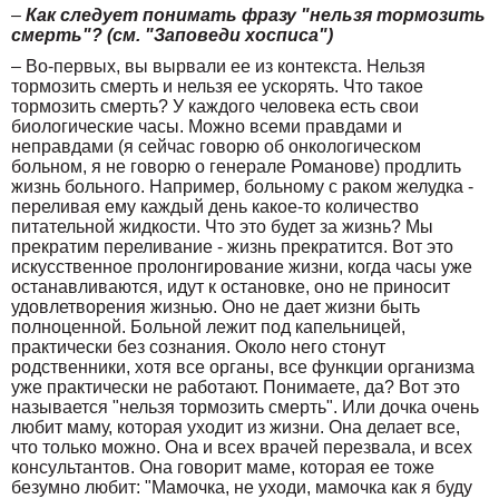
–
Как следует понимать фразу "нельзя тормозить
смерть"? (см. "Заповеди хосписа")
– Во-первых, вы вырвали ее из контекста. Нельзя
тормозить смерть и нельзя ее ускорять. Что такое
тормозить смерть? У каждого человека есть свои
биологические часы. Можно всеми правдами и
неправдами (я сейчас говорю об онкологическом
больном, я не говорю о генерале Романове) продлить
жизнь больного. Например, больному с раком желудка -
переливая ему каждый день какое-то количество
питательной жидкости. Что это будет за жизнь? Мы
прекратим переливание - жизнь прекратится. Вот это
искусственное пролонгирование жизни, когда часы уже
останавливаются, идут к остановке, оно не приносит
удовлетворения жизнью. Оно не дает жизни быть
полноценной. Больной лежит под капельницей,
практически без сознания. Около него стонут
родственники, хотя все органы, все функции организма
уже практически не работают. Понимаете, да? Вот это
называется "нельзя тормозить смерть". Или дочка очень
любит маму, которая уходит из жизни. Она делает все,
что только можно. Она и всех врачей перезвала, и всех
консультантов. Она говорит маме, которая ее тоже
безумно любит: "Мамочка, не уходи, мамочка как я буду