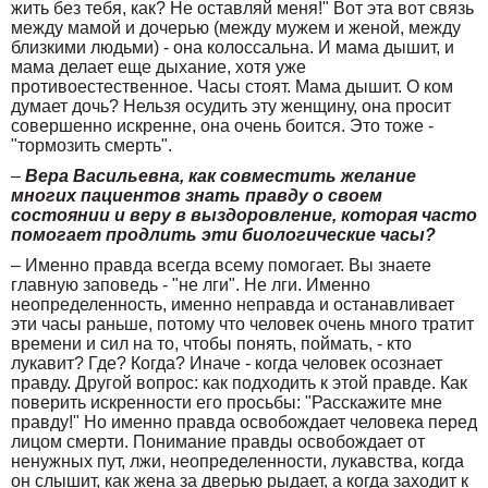
жить без тебя, как? Не оставляй меня!" Вот эта вот связь
между мамой и дочерью (между мужем и женой, между
близкими людьми) - она колоссальна. И мама дышит, и
мама делает еще дыхание, хотя уже
противоестественное. Часы стоят. Мама дышит. О ком
думает дочь? Нельзя осудить эту женщину, она просит
совершенно искренне, она очень боится. Это тоже -
"тормозить смерть".
–
Вера Васильевна, как совместить желание
многих пациентов знать правду о своем
состоянии и веру в выздоровление, которая часто
помогает продлить эти биологические часы?
– Именно правда всегда всему помогает. Вы знаете
главную заповедь - "не лги". Не лги. Именно
неопределенность, именно неправда и останавливает
эти часы раньше, потому что человек очень много тратит
времени и сил на то, чтобы понять, поймать, - кто
лукавит? Где? Когда? Иначе - когда человек осознает
правду. Другой вопрос: как подходить к этой правде. Как
поверить искренности его просьбы: "Расскажите мне
правду!" Но именно правда освобождает человека перед
лицом смерти. Понимание правды освобождает от
ненужных пут, лжи, неопределенности, лукавства, когда
он слышит, как жена за дверью рыдает, а когда заходит к