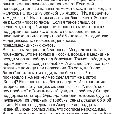
опыта, именно личного - не понимают. Если мой
непосредственный начальник может сказать мне, когда я
жалуюсь на нехватку врачебных кадров: "Ну, а врачи-то
там для чего? Им-то там делать вообще нечего. Это же
не работа - просто лафа". Если я такое слышу от
человека, который искренне хорошо ко мне относится,
поддерживает хоспис, от моего непосредственного
начальника, то что говорить об обывателе, о людях, как
медицинских, так и околомедицинских,
псевдомедицинских кругов.
Вся наша медицина победоносна. Мы должны только
побеждать. Это не только в России, вообще в медицине
всегда упор на победу над болезнью. Только победить, а
поражение мы всегда не любим. А хоспис - это, все-таки,
оказание помощи при поражении. То есть, на "поле
битвы" остались эти люди, наши больные... Что
произошло в Америке? Что сделал тот же Виктор
[Зорза]? Его книга стала бестселлером. И он заставил
американцев, эту нацию, сплошные "чизы", все "о'кей,
ноу проблем" и "жизнь вечна", увидеть проблему. Он при
поддержке сенатора Эдварда Кеннеди, который, будучи
человеком популярным, с трибуны сената сказал об этой
книге. И книга выдержала в Америке двенадцать
изданий. Люди согласились, что хосписы необходимы.
Все мы не хотим думать о том, что жизнь закончится. Все