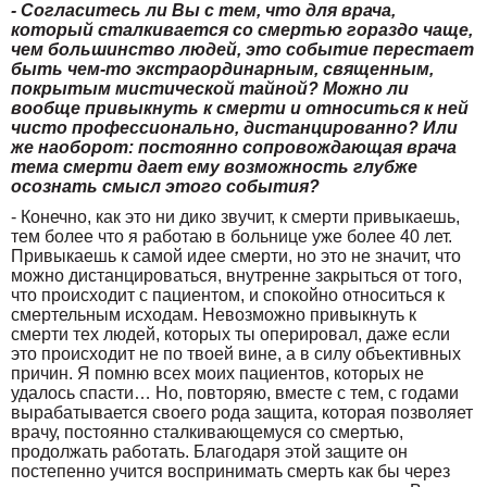
- Согласитесь ли Вы с тем, что для врача,
который сталкивается со смертью гораздо чаще,
чем большинство людей, это событие перестает
быть чем-то экстраординарным, священным,
покрытым мистической тайной? Можно ли
вообще привыкнуть к смерти и относиться к ней
чисто профессионально, дистанцированно? Или
же наоборот: постоянно сопровождающая врача
тема смерти дает ему возможность глубже
осознать смысл этого события?
- Конечно, как это ни дико звучит, к смерти привыкаешь,
тем более что я работаю в больнице уже более 40 лет.
Привыкаешь к самой идее смерти, но это не значит, что
можно дистанцироваться, внутренне закрыться от того,
что происходит с пациентом, и спокойно относиться к
смертельным исходам. Невозможно привыкнуть к
смерти тех людей, которых ты оперировал, даже если
это происходит не по твоей вине, а в силу объективных
причин. Я помню всех моих пациентов, которых не
удалось спасти… Но, повторяю, вместе с тем, с годами
вырабатывается своего рода защита, которая позволяет
врачу, постоянно сталкивающемуся со смертью,
продолжать работать. Благодаря этой защите он
постепенно учится воспринимать смерть как бы через