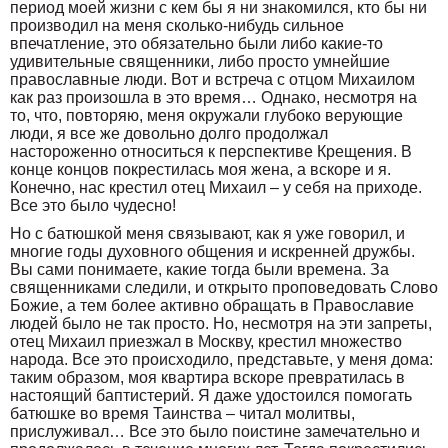
период моей жизни с кем бы я ни знакомился, кто бы ни
производил на меня сколько-нибудь сильное
впечатление, это обязательно были либо какие-то
удивительные священники, либо просто умнейшие
православные люди. Вот и встреча с отцом Михаилом
как раз произошла в это время… Однако, несмотря на
то, что, повторяю, меня окружали глубоко верующие
люди, я все же довольно долго продолжал
настороженно относиться к перспективе Крещения. В
конце концов покрестилась моя жена, а вскоре и я.
Конечно, нас крестил отец Михаил – у себя на приходе.
Все это было чудесно!
Но с батюшкой меня связывают, как я уже говорил, и
многие годы духовного общения и искренней дружбы.
Вы сами понимаете, какие тогда были времена. За
священниками следили, и открыто проповедовать Слово
Божие, а тем более активно обращать в Православие
людей было не так просто. Но, несмотря на эти запреты,
отец Михаил приезжал в Москву, крестил множество
народа. Все это происходило, представьте, у меня дома:
таким образом, моя квартира вскоре превратилась в
настоящий баптистерий. Я даже удостоился помогать
батюшке во время Таинства – читал молитвы,
прислуживал… Все это было поистине замечательно и