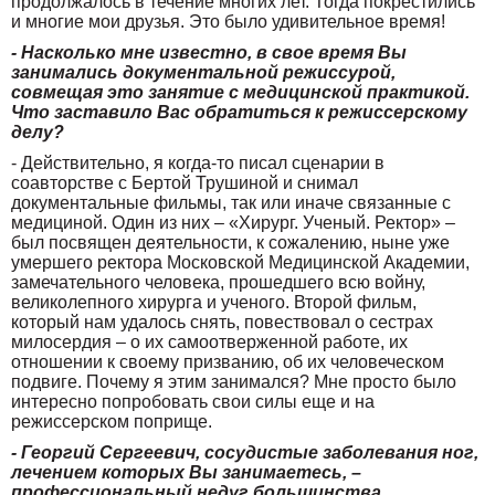
продолжалось в течение многих лет. Тогда покрестились
и многие мои друзья. Это было удивительное время!
- Насколько мне известно, в свое время Вы
занимались документальной режиссурой,
совмещая это занятие с медицинской практикой.
Что заставило Вас обратиться к режиссерскому
делу?
- Действительно, я когда-то писал сценарии в
соавторстве с Бертой Трушиной и снимал
документальные фильмы, так или иначе связанные с
медициной. Один из них – «Хирург. Ученый. Ректор» –
был посвящен деятельности, к сожалению, ныне уже
умершего ректора Московской Медицинской Академии,
замечательного человека, прошедшего всю войну,
великолепного хирурга и ученого. Второй фильм,
который нам удалось снять, повествовал о сестрах
милосердия – о их самоотверженной работе, их
отношении к своему призванию, об их человеческом
подвиге. Почему я этим занимался? Мне просто было
интересно попробовать свои силы еще и на
режиссерском поприще.
- Георгий Сергеевич, сосудистые заболевания ног,
лечением которых Вы занимаетесь, –
профессиональный недуг большинства