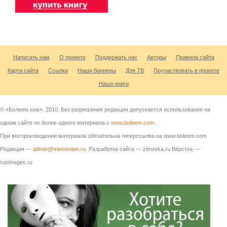
Написать нам
О проекте
Поддержать нас
Авторы
Правила сайта
Карта сайта
Ссылки
Наши баннеры
Для ТВ
Поучаствовать в проекте
Наши книги
© «Болеем.ком». 2010. Без разрешения редакции допускается использование на
одном сайте не более одного материала с
www.boleem.com
.
При воспроизведении материала обязательна гиперссылка на www.boleem.com
Редакция —
admin@memoriam.ru
. Разработка сайта — zimovka.ru Вёрстка —
rusimages.ru