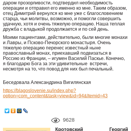
даром прозорливости, подтвердил необходимость
операции и отправил его именно ко мне. Таким образом,
отец Димитрий вернулся ко мне уже с благословением
старца, чьи молитвы, возможно, и помогли совершить
удачную, хотя и очень тяжелую операцию. Наша теплая
дружба с владыкой продолжается и по сей день.
Моими пациентами, действительно, были многие монахи
и Лавры, и Псково-Печорского монастыря. Очень
тяжелую операцию перенес известный ныне
православный монах, приехавший подвизаться в
Россию из Франции, – игумен Василий Паскье. Конечно,
я благодарю Бога за эти удивительные встречи,
несмотря на то, что повод для них был печальный.
Беседовала Александрина Вигилянская
https://blagoslovenie.su/index.php?
option=com_content&task=view&id=94&Itemid=43
9628
Кротовский Георгий