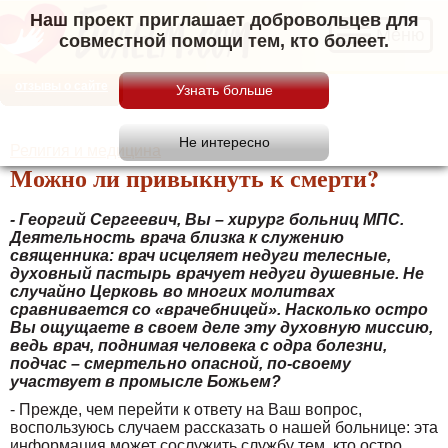
Наш проект приглашает добровольцев для
Меню
совместной помощи тем, кто болеет.
отзывы о сайте
Религия и медицина
Можно ли привыкнуть к смерти?
- Георгий Сергеевич, Вы – хирург больниц МПС.
Деятельность врача близка к служению
священника: врач исцеляет недуги телесные,
духовный пастырь врачует недуги душевные. Не
случайно Церковь во многих молитвах
сравнивается со «врачебницей». Насколько остро
Вы ощущаете в своем деле эту духовную миссию,
ведь врач, поднимая человека с одра болезни,
подчас – смертельно опасной, по-своему
участвует в промысле Божьем?
- Прежде, чем перейти к ответу на Ваш вопрос,
воспользуюсь случаем рассказать о нашей больнице: эта
информация может сослужить службу тем, кто остро