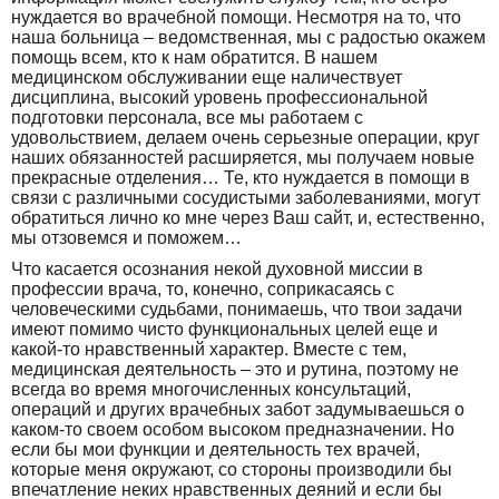
нуждается во врачебной помощи. Несмотря на то, что
наша больница – ведомственная, мы с радостью окажем
помощь всем, кто к нам обратится. В нашем
медицинском обслуживании еще наличествует
дисциплина, высокий уровень профессиональной
подготовки персонала, все мы работаем с
удовольствием, делаем очень серьезные операции, круг
наших обязанностей расширяется, мы получаем новые
прекрасные отделения… Те, кто нуждается в помощи в
связи с различными сосудистыми заболеваниями, могут
обратиться лично ко мне через Ваш сайт, и, естественно,
мы отзовемся и поможем…
Что касается осознания некой духовной миссии в
профессии врача, то, конечно, соприкасаясь с
человеческими судьбами, понимаешь, что твои задачи
имеют помимо чисто функциональных целей еще и
какой-то нравственный характер. Вместе с тем,
медицинская деятельность – это и рутина, поэтому не
всегда во время многочисленных консультаций,
операций и других врачебных забот задумываешься о
каком-то своем особом высоком предназначении. Но
если бы мои функции и деятельность тех врачей,
которые меня окружают, со стороны производили бы
впечатление неких нравственных деяний и если бы