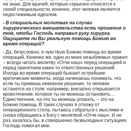
не знаю. Для врачей, которые серьезно относятся к
своей специальности, конечно, этот человек является
недостижимым идеалом.
- В специальных молитвах на случаи
хирургического вмешательства есть прошение о
том, чтобы Господь направил руку хирурга.
Ощущаете ли Вы реальную помощь Божию во
время операций?
- Да, безусловно, я чувствую Божию помощь во время
операций. Конечно же, одно из моих незыблемых правил
– всегда читать молитву «Отче наш» перед операцией и
перед принятием каких-то ответственных решений.
Иногда во время операций бывают острейшие
критические моменты, когда начинаешь понимать, что
если ты примешь неверное решение, то человек
останется на столе: например, внезапно открывается
кровотечение, которое ты не можешь остановить…
Единственное, на что ты можешь уповать, – это на
Божию помощь. В таких случаях я отхожу от
операционного стола, пытаюсь собраться с мыслями и
снова обращаюсь к Богу с молитвой «Отче наш». И не
раз, казалось бы, в совершенно безвыходных ситуациях
Господь помогал мне.