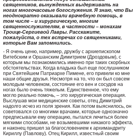
священников, вынужденных выдерживать на
ногах многочасовые богослужения. Я знаю, что Вы
неоднократно оказывали врачебную помощь, в
том числе – и хирургическую, многим
священнослужителям, в частности – монахам
Троице-Сергиевой Лавры. Расскажите,
пожалуйста, о тех встречах со священниками,
которые Вам запомнились.
- Я очень ценю, например, дружбу с архиепископом
Витебским и Оршанским Димитрием (Дроздовым), с
которым мы познакомились именно при таких скорбных
обстоятельствах. Когда владыка был еще послушником
при Святейшем Патриархе Пимене, его привели ко мне
наши общие друзья. Несмотря на то, что он был совсем
молодым человеком, состояние его вен и сосудов на
ногах было очень тяжелым. Единственное, что ему
могло реально помочь, – это хирургическая операция.
Выслушав мои медицинские советы, отец Димитрий
надолго исчез из поля зрения. Как потом выяснилось, он
советовался со многими врачами, которые однозначно
предписывали ему операцию, пытался лечиться более
мягкими способами, не возымевшими никакого эффекта,
и наконец пришел за благословением к архимандриту
Кириллу (Павлову). Отец Кирилл, известный своим