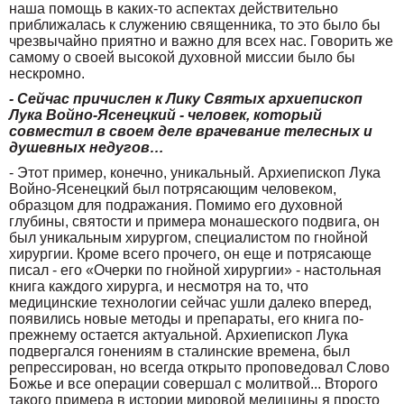
наша помощь в каких-то аспектах действительно
приближалась к служению священника, то это было бы
чрезвычайно приятно и важно для всех нас. Говорить же
самому о своей высокой духовной миссии было бы
нескромно.
- Сейчас причислен к Лику Святых архиепископ
Лука Войно-Ясенецкий - человек, который
совместил в своем деле врачевание телесных и
душевных недугов…
- Этот пример, конечно, уникальный. Архиепископ Лука
Войно-Ясенецкий был потрясающим человеком,
образцом для подражания. Помимо его духовной
глубины, святости и примера монашеского подвига, он
был уникальным хирургом, специалистом по гнойной
хирургии. Кроме всего прочего, он еще и потрясающе
писал - его «Очерки по гнойной хирургии» - настольная
книга каждого хирурга, и несмотря на то, что
медицинские технологии сейчас ушли далеко вперед,
появились новые методы и препараты, его книга по-
прежнему остается актуальной. Архиепископ Лука
подвергался гонениям в сталинские времена, был
репрессирован, но всегда открыто проповедовал Слово
Божье и все операции совершал с молитвой... Второго
такого примера в истории мировой медицины я просто