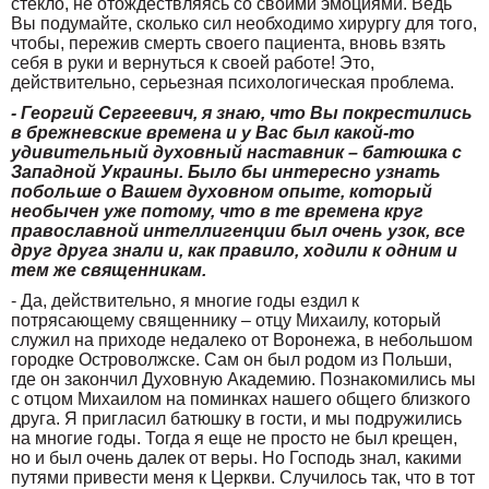
стекло, не отождествляясь со своими эмоциями. Ведь
Вы подумайте, сколько сил необходимо хирургу для того,
чтобы, пережив смерть своего пациента, вновь взять
себя в руки и вернуться к своей работе! Это,
действительно, серьезная психологическая проблема.
- Георгий Сергеевич, я знаю, что Вы покрестились
в брежневские времена и у Вас был какой-то
удивительный духовный наставник – батюшка с
Западной Украины. Было бы интересно узнать
побольше о Вашем духовном опыте, который
необычен уже потому, что в те времена круг
православной интеллигенции был очень узок, все
друг друга знали и, как правило, ходили к одним и
тем же священникам.
- Да, действительно, я многие годы ездил к
потрясающему священнику – отцу Михаилу, который
служил на приходе недалеко от Воронежа, в небольшом
городке Островолжске. Сам он был родом из Польши,
где он закончил Духовную Академию. Познакомились мы
с отцом Михаилом на поминках нашего общего близкого
друга. Я пригласил батюшку в гости, и мы подружились
на многие годы. Тогда я еще не просто не был крещен,
но и был очень далек от веры. Но Господь знал, какими
путями привести меня к Церкви. Случилось так, что в тот