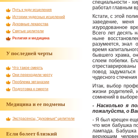
специальности - хи
работал главным вр
Путь к чуду исцеления
Кстати, с этой пол
Истории чудесных исцелений
заведение, меня
Духовные лекарства
изуродованное вр
Святые целители
Всего лет десять 
ныне восстановле
Религия и медицина
разумеется, знал о
время капитальног
У последней черты
бывшего храма, он
слоем побелки. Бл
отреставрированы 
Что такое смерть
повод задуматься
Они переходили черту
чудесного стечения
Проблема эвтаназии
Итак, выбор профе
Подготовка к смерти
жизни родителей, 
сомнений в выборе
Медицина и ее подмены
- Насколько я п
пожалуйста, о Ва
Экстрасенсы, "духовные" целители
- Я был крещен ещ
что моя бабушка по
лампада. Бабушка 
Если болеет близкий
верующим человек