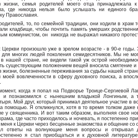
з жизни, семья родителей моего отца принадлежала к 
а, где никогда нельзя было услышать ни единого бра
уху Православия.
родителей, то, по семейной традиции, они ходили в храм то
щали кладбище, чтобы почтить память умерших родственник
ым коммунистом, он никогда не выражал никакого протес
 Церкви произошло уже в зрелом возрасте - в 90-е годы.
 и для многих людей поколения семидесятников. Мы не мог
в нашей стране, не видели такой уж острой необходимос
ть существующим положением вещей вносила смятение и 
 жизни, болезненные переживания за судьбы нашей страны
й моей вовлеченности в сферу духовного поиска, а впосл
.
момент, когда я попал на Подворье Троице-Сергиевой Л
я, и познакомился с нынешним владыкой Лонгиным, а 
тыря. Мой друг, который принимал деятельное участие в в
а помощью. Я откликнулся, хотя в то время толком даже н
ие у священника. И вот таким образом, выполняя свое но
храма, где часто приходилось и ночевать, я постепенно п
 меня к Церкви через бесценные знакомства и общение со 
ал ответы на волнующие меня вопросы и открывал 
степенно я стал приобщаться и к духовной литературе,