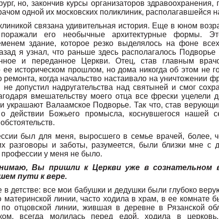
рург, но, закончив курсы организаторов здравоохранения
ачом одной их московских поликлиник, располагавшейся на
иклиникой связана удивительная история. Еще в юном возра
 поражали его необычные архитектурные формы. Эт
еменем здание, которое резко выделялось на фоне всех
назад я узнал, что раньше здесь располагалось Подворье
нное и переданное Церкви. Отец, став главным врач
 ее историческом прошлом, но дома никогда об этом не г
о ремонта, когда начальство настаивало на уничтожении ф
 не допустил надругательства над святыней и смог сохр
агодаря вмешательству моего отца все фрески уцелели 
и украшают Валаамское Подворье. Так что, став верующи
 о действии Божьего промысла, коснувшегося нашей с
 обстоятельств.
ссии был для меня, выросшего в семье врачей, более, 
их разговоры и заботы, разумеется, были близки мне с д
 профессии у меня не было.
онимаю, Вы пришли к Церкви уже в сознательном в
шем пути к вере.
е в детстве: все мои бабушки и дедушки были глубоко вер
 материнской линии, часто ходила в храм, в ее комнате б
по отцовской линии, жившая в деревне в Рязанской обл
ом, всегда молилась перед едой, ходила в церковь