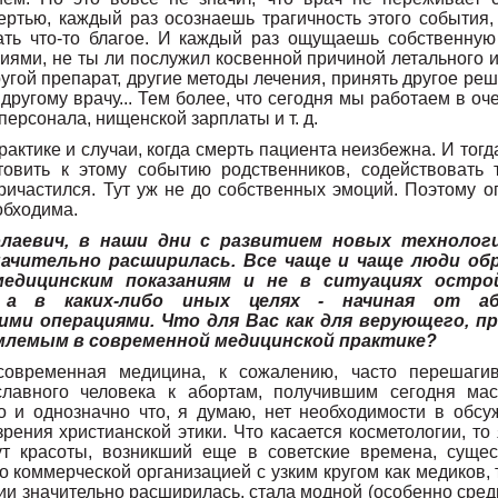
ертью, каждый раз осознаешь трагичность этого события, 
ать что-то благое. И каждый раз ощущаешь собственную
иями, не ты ли послужил косвенной причиной летального и
угой препарат, другие методы лечения, принять другое ре
другому врачу... Тем более, что сегодня мы работаем в оч
персонала, нищенской зарплаты и т. д.
ктике и случаи, когда смерть пациента неизбежна. И тогд
отовить к этому событию родственников, содействовать
ричастился. Тут уж не до собственных эмоций. Поэтому 
обходима.
олаевич, в наши дни с развитием новых технолог
ачительно расширилась. Все чаще и чаще люди об
едицинским показаниям и не в ситуациях остро
, а в каких-либо иных целях - начиная от аб
ми операциями. Что для Вас как для верующего, пр
млемым в современной медицинской практике?
 современная медицина, к сожалению, часто перешагив
лавного человека к абортам, получившим сегодня мас
о и однозначно что, я думаю, нет необходимости в обсу
рения христианской этики. Что касается косметологии, то
ут красоты, возникший еще в советские времена, сущес
о коммерческой организацией с узким кругом как медиков, 
ии значительно расширилась, стала модной (особенно сре