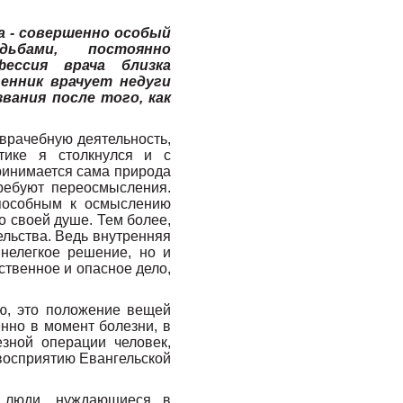
ча - совершенно особый
удьбами, постоянно
ессия врача близка
енник врачует недуги
вания после того, как
 врачебную деятельность,
тике я столкнулся и с
ринимается сама природа
ребуют переосмысления.
способным к осмыслению
о своей душе. Тем более,
ельства. Ведь внутренняя
нелегкое решение, но и
ственное и опасное дело,
ю, это положение вещей
нно в момент болезни, в
зной операции человек,
 восприятию Евангельской
т люди, нуждающиеся в