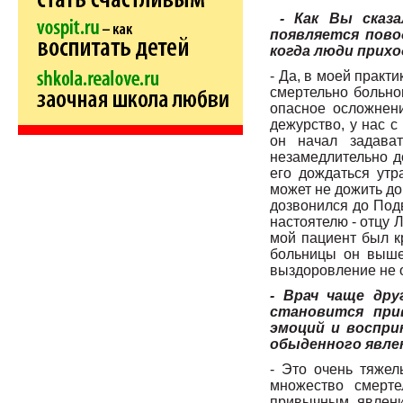
- Как Вы сказа
появляется пово
когда люди прихо
- Да, в моей практ
смертельно больно
опасное осложнени
дежурство, у нас с
он начал задава
незамедлительно до
его дождаться утр
может не дожить до 
дозвонился до Под
настоятелю - отцу Л
мой пациент был кр
больницы он выше
выздоровление не о
- Врач чаще дру
становится при
эмоций и воспри
обыденного явле
- Это очень тяжел
множество смерте
привычным явлени