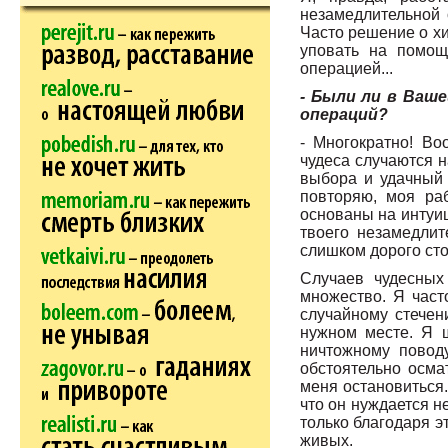
незамедлительной 
Часто решение о хи
уповать на помощ
операцией...
- Были ли в Ваш
операций?
- Многократно! Во
чудеса случаются н
выбора и удачный 
повторяю, моя ра
основаны на интуиц
твоего незамедлит
слишком дорого сто
Случаев чудесных
множество. Я част
случайному стечен
нужном месте. Я 
ничтожному повод
обстоятельно осма
меня остановиться.
что он нуждается н
только благодаря э
живых.