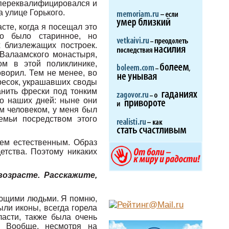
, переквалифицировался и
 улице Горького.
сте, когда я посещал это
о было старинное, но
 близлежащих построек.
 Валаамского монастыря,
ом в этой поликлинике,
оворил. Тем не менее, во
ресок, украшавших своды
анить фрески под тонким
до наших дней: ныне они
м человеком, у меня был
емьи посредством этого
чем естественным. Образ
етства. Поэтому никаких
озрасте. Расскажите,
ующими людьми. Я помню,
ыли иконы, всегда горела
асти, также была очень
. Вообще, несмотря на