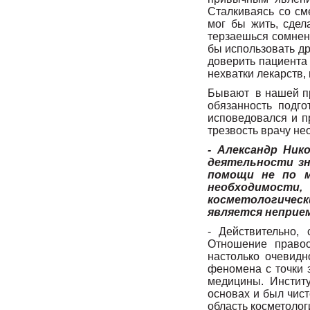
Сталкиваясь со см
мог бы жить, сдел
терзаешься сомнен
бы использовать др
доверить пациента 
нехватки лекарств, 
Бывают в нашей пра
обязанность подг
исповедовался и п
трезвость врачу не
- Александр Ник
деятельности зн
помощи не по м
необходимости
косметологически
является неприе
- Действительно,
Отношение правос
настолько очевидн
феномена с точки з
медицины. Инстит
основах и был чист
область косметолог