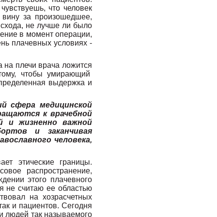
чувствуешь, что человек
 вину за произошедшее,
схода, не лучше ли было
шение в момент операции,
ень плачевных условиях -
а на плечи врача ложится
 тому, чтобы умирающий
определенная выдержка и
ий сфера медицинской
ращаются к врачебной
й и жизненно важной
ортов и заканчивая
авославного человека,
ает этические границы.
совое распространение,
ждении этого плачевного
 я не считаю ее областью
твовал на хозрасчетных
так и пациентов. Сегодня
ди людей так называемого