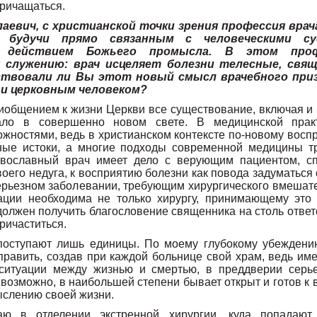
причащаться.
лаевич, с христианской точки зрения профессия вра
, будучи прямо связанным с человеческими с
с действием Божьего промысла. В этом проф
 служению: врач исцеляет болезни телесные, свящ
ствовали ли Вы этот новый смысл врачебного приз
и церковным человеком?
риобщением к жизни Церкви все существование, включая и
ало в совершенно новом свете. В медицинской прак
жностями, ведь в христианском контексте по-новому восп
вные истоки, а многие подходы современной медицины т
авославный врач имеет дело с верующим пациентом, 
оего недуга, к восприятию болезни как повода задуматься 
серьезном заболевании, требующим хирургического вмешат
ации необходима не только хирургу, принимающему это 
должен получить благословение священника на столь ответ
ричаститься.
 поступают лишь единицы. По моему глубокому убеждени
равить, создав при каждой больнице свой храм, ведь име
 ситуации между жизнью и смертью, в преддверии серье
 возможно, в наибольшей степени бывает открыт и готов к
ыслению своей жизни.
аю в отделении экстренной хирургии, куда попадаю