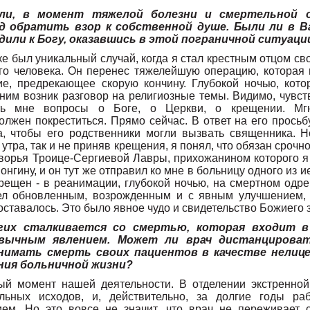
ли, в момент тяжелой болезни и смертельной о
д обратить взор к собственной душе. Были ли в В
дили к Богу, оказавшись в этой пограничной ситуаци
ике был уникальный случай, когда я стал крестным отцом св
го человека. Он перенес тяжелейшую операцию, которая 
е, предрекающее скорую кончину. Глубокой ночью, кото
 ним возник разговор на религиозные темы. Видимо, чувс
ть мне вопросы о Боге, о Церкви, о крещении. Мг
лжен покреститься. Прямо сейчас. В ответ на его просьбу
а, чтобы его родственники могли вызвать священника. Н
утра, так и не приняв крещения, я понял, что обязан срочн
ворья Троице-Сергиевой Лавры, прихожанином которого я
онгину, и он тут же отправил ко мне в больницу одного из 
ещен - в реанимации, глубокой ночью, на смертном одре.
л обновленным, возрожденным и с явным улучшением, 
ставалось. Это было явное чудо и свидетельство Божиего 
гих сталкивается со смертью, которая входит в
вычным явлением. Может ли врач дистанцирова
нимать смерть своих пациентов в качестве нелице
ния больничной жизни?
ый момент нашей деятельности. В отделении экстренной
льных исходов, и, действительно, за долгие годы ра
ем. Но это вовсе не значит, что врач не переживает с