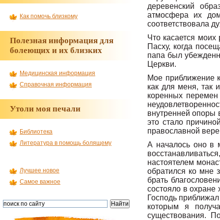
деревенский обра
атмосфера их дом
Как помочь близкому
соответствовала д
Что касается моих 
Полезная информация для
Пасху, когда посе
болеющих и их близких
папа был убежденн
Церкви.
Медицинская информация
Мое приближение к
Справочная информация
как для меня, так
коренных перемен 
неудовлетвореннос
Утоли моя печали
внутренней опоры в
это стало причино
православной вере
Библиотека
Литература в помощь болящему
А началось оно в 
восстанавливатьс
настоятелем монас
обратился ко мне з
Лучшее новое
брать благословен
Самое важное
состояло в охране 
Господь приближал
которым я получ
существования. По