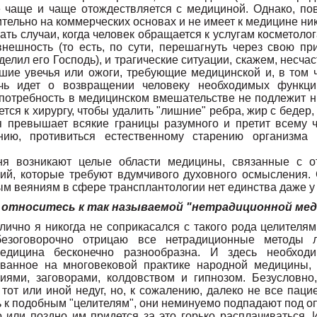
е чаще и чаще отождествляется с медициной. Однако, пов
тельно на коммерческих основах и не имеет к медицине ни
ть случаи, когда человек обращается к услугам косметолога
нешность (то есть, по сути, перешагнуть через свою при
делил его Господь), и трагические ситуации, скажем, несча
шие увечья или ожоги, требующие медицинской и, в том ч
чь идет о возвращении человеку необходимых функци
 потребность в медицинском вмешательстве не подлежит н
тся к хирургу, чтобы удалить "лишние" ребра, жир с бедер,
ня превышает всякие границы разумного и претит всему 
нию, противиться естественному старению организма
дня возникают целые области медицины, связанные с 
ий, которые требуют вдумчивого духовного осмысления.
м веяниям в сфере трансплантологии нет единства даже у
ы относитесь к так называемой "нетрадиционной ме
о лично я никогда не соприкасался с такого рода целителям
безоговорочно отрицаю все нетрадиционные методы л
едицина бесконечно разнообразна. И здесь необходи
ованное на многовековой практике народной медицины, 
иями, заговорами, колдовством и гипнозом. Безусловно
тот или иной недуг, но, к сожалению, далеко не все паци
ь к подобным "целителям", они неминуемо подпадают под 
о или поздно им придется за это горько расплачиваться. 