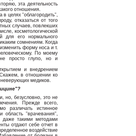
торяю, эта деятельность
какого отношения.
 в целях "облагородить",
роду, отказаться от того
стных случаев, повлекших
исле, косметологической
й для его нормального
икаким сомнениям. Когда
 изменить форму носа и т.
человеческому. По моему
 не просто глупо, но и
открытием и внедрением
 Скажем, в отношении ко
 неверующих медиков.
дицине"?
и, но, безусловно, это не
ечения. Прежде всего,
мо различать истинное
и область "врачевания",
, даже такими методами
енты отдают себе отчет в
определенное воздействие
Избавление от болезни в