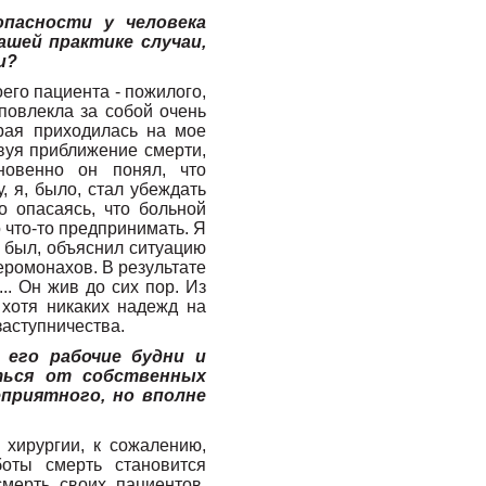
пасности у человека
ашей практике случаи,
и?
оего пациента - пожилого,
повлекла за собой очень
рая приходилась на мое
твуя приближение смерти,
новенно он понял, что
, я, было, стал убеждать
о опасаясь, что больной
о что-то предпринимать. Я
 был, объяснил ситуацию
иеромонахов. В результате
.. Он жив до сих пор. Из
хотя никаких надежд на
заступничества.
 его рабочие будни и
ться от собственных
приятного, но вполне
 хирургии, к сожалению,
боты смерть становится
мерть своих пациентов.