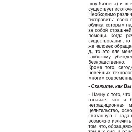
шоу-бизнеса) и вс
существует исключи
Необходимо различа
"исправить" свою в
облика, которым на
за собой страшней
помощи. Когда ре
существования, то
же человек обращае
д., то это для ме
глубокому убежде
безнравственно.
Кроме того, сего
новейших технолог
многим современны
- Скажите, как В
- Начну с того, чт
означает, что я 
нетрадиционная м
целительство, осн
связанную с гадан
возможно излечить 
том, что, обращаяс
темных сил, и ран