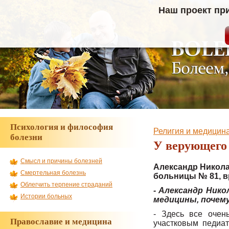
Наш проект пр
Психология и философия
Религия и медицин
болезни
У верующего 
Смысл и причины болезней
Александр Никола
Смертельная болезнь
больницы № 81, в
Облегчить терпение страданий
- Александр Нико
Истории больных
медицины, почем
- Здесь все очен
Православие и медицина
участковым педиат