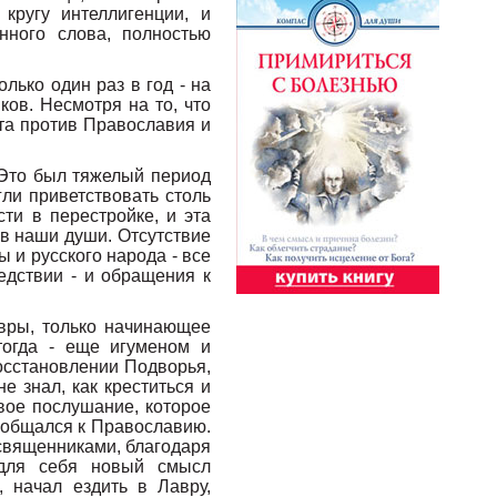
кругу интеллигенции, и
нного слова, полностью
лько один раз в год - на
ов. Несмотря на то, что
та против Православия и
 Это был тяжелый период
ли приветствовать столь
ти в перестройке, и эта
в наши души. Отсутствие
 и русского народа - все
едствии - и обращения к
авры, только начинающее
тогда - еще игуменом и
осстановлении Подворья,
е знал, как креститься и
вое послушание, которое
риобщался к Православию.
священниками, благодаря
для себя новый смысл
 начал ездить в Лавру,