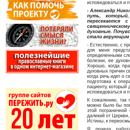
исповедоваться и 
- Александр Нико
путь, который
пересекается 
священническому
духовные. Почув
стали верующим 
- Естественно, с п
для меня предст
определенными сло
болезни, ее духо
Хорошо, когда пр
духовных причин св
когда речь идет о 
подготовка к опер
пациенту, который 
исповедоваться и п
К сожалению, так
можно было бы поп
этой пограничной
далекий от Церкви,
Истины, к переосм
Я, правда, работ