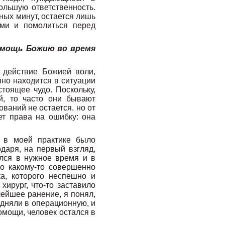
ольшую ответственность.
ных минут, остается лишь
ми и помолиться перед
помощь Божию во время
 действие Божией воли,
нно находится в ситуации
тоящее чудо. Поскольку,
й, то часто они бывают
ваний не остается, но от
ет права на ошибку: она
 в моей практике было
даря, на первый взгляд,
ался в нужное время и в
о какому-то совершенно
а, которого неспешно и
ирург, что-то заставило
лейшее ранение, я понял,
одняли в операционную, и
омощи, человек остался в