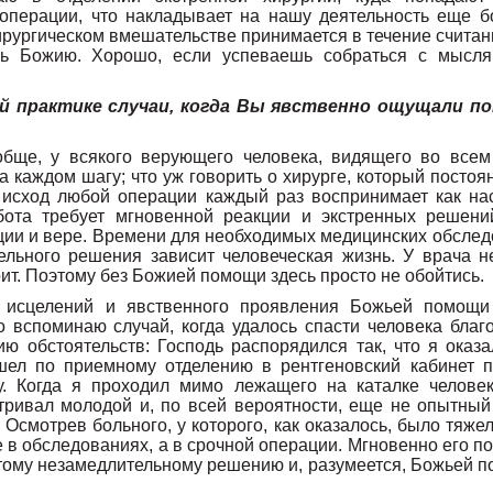
операции, что накладывает на нашу деятельность еще б
рургическом вмешательстве принимается в течение считан
ь Божию. Хорошо, если успеваешь собраться с мысля
ей практике случаи, когда Вы явственно ощущали 
обще, у всякого верующего человека, видящего во всем
а каждом шагу; что уж говорить о хирурге, который постоя
исход любой операции каждый раз воспринимает как нас
бота требует мгновенной реакции и экстренных решени
ии и вере. Времени для необходимых медицинских обследо
ельного решения зависит человеческая жизнь. У врача н
ит. Поэтому без Божией помощи здесь просто не обойтись.
 исцелений и явственного проявления Божьей помощи
о вспоминаю случай, когда удалось спасти человека благо
ию обстоятельств: Господь распорядился так, что я оказ
шел по приемному отделению в рентгеновский кабинет п
у. Когда я проходил мимо лежащего на каталке человек
тривал молодой и, по всей вероятности, еще не опытный х
 Осмотрев больного, у которого, как оказалось, было тяже
е в обследованиях, а в срочной операции. Мгновенно его п
тому незамедлительному решению и, разумеется, Божьей п