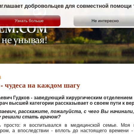
иглашает добровольцев для совместной помощи те
а
- чудеса на каждом шагу
евич Гудков - заведующий хирургическим отделением
рач высшей категории рассказывает о своем пути к вер
лаевич, расскажите, пожалуйста, с чего Вы начинали
у решили стать врачом?
ь просто: я воспитывался в медицинской семье. Моя
ром, а впоследствии - вплоть до настоящего времени -