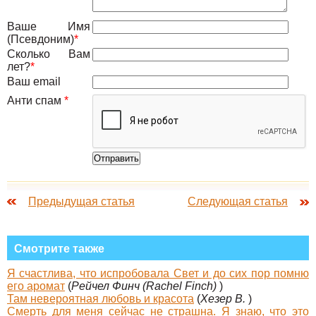
Ваше Имя
(Псевдоним)
*
Сколько Вам
лет?
*
Ваш email
Анти спам
*
Предыдущая статья
Следующая статья
Смотрите также
Я счастлива, что испробовала Свет и до сих пор помню
его аромат
(
Рейчел Финч (Rachel Finch)
)
Там невероятная любовь и красота
(
Хезер В.
)
Смерть для меня сейчас не страшна. Я знаю, что это