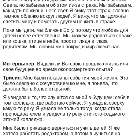
Света, но забываем об этом из-за страха. Мы забываем,
как идти по жизни, неся свет. Я вижу этот страх, словно
темное облачко вокруг людей. Я вижу, что мы должны
светить миру и помогать другим не жить в страхе.
Пока мы дети, мы ближе к Богу, потому что любовь для
детей более естественна. Мы можем радоваться собаке
или кошке, птице в небе, просто глядя в глаза
родителям. Мы любим мир вокруг, и мир любит нас.
Интервьюер:
Видели ли Вы свою прошлую жизнь или
свое будущее во время околосмертного опыта?
Трисия:
Мне были показаны события моей жизни. Это
было сделано с сочувствием ко мне, я поняла, что
должна быть более открытой.
Я увидела и то, что случится со мной в будущем: себя в
том колледже, где работаю сейчас. Я увидела сверху
какую-то реку. Я узнала ее только тогда, когда стала
преподавателем и увидела ту реку с пятого-седьмого
этажей колледжа.
Мне было приказано вернуться и учить детей. Я же
хотела работать редактором, а потом выучиться на