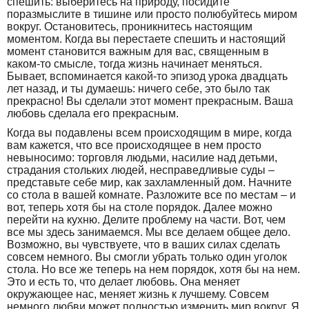
спешить: выберитесь на природу, посидите
поразмыслите в тишине или просто полюбуйтесь миром
вокруг. Остановитесь, проникнитесь настоящим
моментом. Когда вы перестаете спешить и настоящий
момент становится важным для вас, священным в
каком-то смысле, тогда жизнь начинает меняться.
Бывает, вспоминается какой-то эпизод урока двадцать
лет назад, и ты думаешь: ничего себе, это было так
прекрасно! Вы сделали этот момент прекрасным. Ваша
любовь сделала его прекрасным.
Когда вы подавлены всем происходящим в мире, когда
вам кажется, что все происходящее в нем просто
невыносимо: торговля людьми, насилие над детьми,
страдания стольких людей, несправедливые суды –
представьте себе мир, как захламленный дом. Начните
со стола в вашей комнате. Разложите все по местам – и
вот, теперь хотя бы на столе порядок. Далее можно
перейти на кухню. Делите проблему на части. Вот, чем
все мы здесь занимаемся. Мы все делаем общее дело.
Возможно, вы чувствуете, что в ваших силах сделать
совсем немного. Вы смогли убрать только один уголок
стола. Но все же теперь на нем порядок, хотя бы на нем.
Это и есть то, что делает любовь. Она меняет
окружающее нас, меняет жизнь к лучшему. Совсем
немного любви может полностью изменить мир вокруг. Я