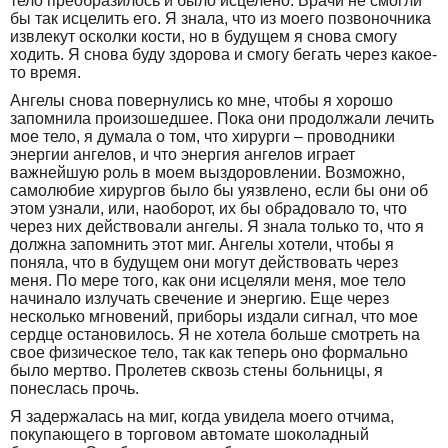
тело преобразилось и было исцелено. Врачи не смогли
бы так исцелить его. Я знала, что из моего позвоночника
извлекут осколки кости, но в будущем я снова смогу
ходить. Я снова буду здорова и смогу бегать через какое-
то время.
Ангелы снова повернулись ко мне, чтобы я хорошо
запомнила произошедшее. Пока они продолжали лечить
мое тело, я думала о том, что хирурги – проводники
энергии ангелов, и что энергия ангелов играет
важнейшую роль в моем выздоровлении. Возможно,
самолюбие хирургов было бы уязвлено, если бы они об
этом узнали, или, наоборот, их бы обрадовало то, что
через них действовали ангелы. Я знала только то, что я
должна запомнить этот миг. Ангелы хотели, чтобы я
поняла, что в будущем они могут действовать через
меня. По мере того, как они исцеляли меня, мое тело
начинало излучать свечение и энергию. Еще через
несколько мгновений, приборы издали сигнал, что мое
сердце остановилось. Я не хотела больше смотреть на
свое физическое тело, так как теперь оно формально
было мертво. Пролетев сквозь стены больницы, я
понеслась прочь.
Я задержалась на миг, когда увидела моего отчима,
покупающего в торговом автомате шоколадный