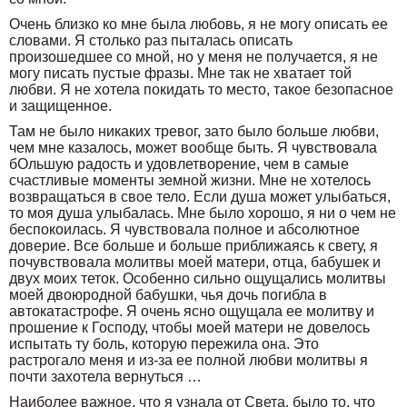
Очень близко ко мне была любовь, я не могу описать ее
словами. Я столько раз пыталась описать
произошедшее со мной, но у меня не получается, я не
могу писать пустые фразы. Мне так не хватает той
любви. Я не хотела покидать то место, такое безопасное
и защищенное.
Там не было никаких тревог, зато было больше любви,
чем мне казалось, может вообще быть. Я чувствовала
бОльшую радость и удовлетворение, чем в самые
счастливые моменты земной жизни. Мне не хотелось
возвращаться в свое тело. Если душа может улыбаться,
то моя душа улыбалась. Мне было хорошо, я ни о чем не
беспокоилась. Я чувствовала полное и абсолютное
доверие. Все больше и больше приближаясь к свету, я
почувствовала молитвы моей матери, отца, бабушек и
двух моих теток. Особенно сильно ощущались молитвы
моей двоюродной бабушки, чья дочь погибла в
автокатастрофе. Я очень ясно ощущала ее молитву и
прошение к Господу, чтобы моей матери не довелось
испытать ту боль, которую пережила она. Это
растрогало меня и из-за ее полной любви молитвы я
почти захотела вернуться …
Наиболее важное, что я узнала от Света, было то, что