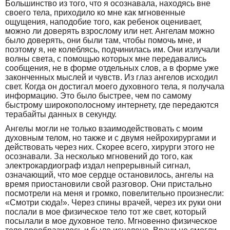
Большинство из того, что я осознавала, находясь вне
своего тела, приходило ко мне как мгновенные
ощущения, наподобие того, как ребенок оценивает,
можно ли доверять взрослому или нет. Ангелам можно
было доверять, они были там, чтобы помочь мне, и
поэтому я, не колеблясь, подчинилась им. Они излучали
волны света, с помощью которых мне передавались
сообщения, не в форме отдельных слов, а в форме уже
законченных мыслей и чувств. Из глаз ангелов исходил
свет. Когда он достигал моего духовного тела, я получала
информацию. Это было быстрее, чем по самому
быстрому широкополосному интернету, где передаются
терабайты данных в секунду.
Ангелы могли не только взаимодействовать с моим
духовным телом, но также и с двумя нейрохирургами и
действовать через них. Скорее всего, хирурги этого не
осознавали. За несколько мгновений до того, как
электрокардиограф издал непрерывный сигнал,
означающий, что мое сердце остановилось, ангелы на
время приостановили свой разговор. Они пристально
посмотрели на меня и громко, повелительно произнесли:
«Смотри сюда!». Через спины врачей, через их руки они
послали в мое физическое тело тот же свет, который
посылали в мое духовное тело. Мгновенно физическое