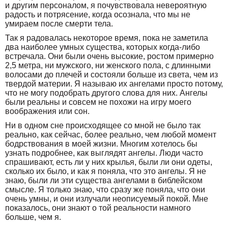
и другим персоналом, я почувствовала невероятную
радость и потрясение, когда осознала, что мы не
умираем после смерти тела.
Так я радовалась некоторое время, пока не заметила
два наиболее умных существа, которых когда-либо
встречала. Они были очень высокие, ростом примерно
2,5 метра, ни мужского, ни женского пола, с длинными
волосами до плечей и состояли больше из света, чем из
твердой материи. Я называю их ангелами просто потому,
что не могу подобрать другого слова для них. Ангелы
были реальны и совсем не похожи на игру моего
воображения или сон.
Ни в одном сне происходящее со мной не было так
реально, как сейчас, более реально, чем любой момент
бодрствования в моей жизни. Многим хотелось бы
узнать подробнее, как выглядят ангелы. Люди часто
спрашивают, есть ли у них крылья, были ли они одеты,
сколько их было, и как я поняла, что это ангелы. Я не
знаю, были ли эти существа ангелами в библейском
смысле. Я только знаю, что сразу же поняла, что они
очень умны, и они излучали неописуемый покой. Мне
показалось, они знают о той реальности намного
больше, чем я.