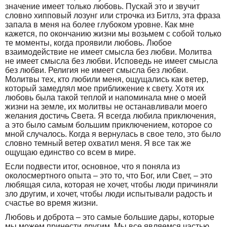
значение имеет только любовь. Пускай это и звучит
словно хипповый лозунг или строчка из Битлз, эта фраза
запала в меня на более глубоком уровне. Как мне
кажется, по окончанию жизни мы возьмем с собой только
те моменты, когда проявили любовь. Любое
взаимодействие не имеет смысла без любви. Молитва
не имеет смысла без любви. Исповедь не имеет смысла
без любви. Религия не имеет смысла без любви.
Молитвы тех, кто любили меня, ощущались как ветер,
который замедлял мое приближение к свету. Хотя их
любовь была такой теплой и напоминала мне о моей
жизни на земле, их молитвы не останавливали моего
желания достичь Света. Я всегда любила приключения,
а это было самым большим приключением, которое со
мной случалось. Когда я вернулась в свое тело, это было
словно темный ветер охватил меня. Я все так же
ощущаю единство со всем в мире.
Если подвести итог, основное, что я поняла из
околосмертного опыта – это то, что Бог, или Свет, – это
любящая сила, которая не хочет, чтобы люди причиняли
зло другим, и хочет, чтобы люди испытывали радость и
счастье во время жизни.
Любовь и доброта – это самые большие дары, которые
мы можем принести другим. Мы все являемся частью