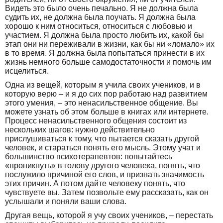
Видеть это было очень печально. Я не должна была
судить их, не должна была поучать. Я должна была
хорошо к ним относиться, относиться с любовью и
участием. Я должна была просто любить их, какой бы
этап они ни переживали в жизни, как бы ни «ломало» их
в то время. Я должна была попытаться принести в их
жизнь немного больше самодостаточности и помочь им
исцелиться.
Одна из вещей, которым я учила своих учеников, и в
которую верю – и я до сих пор работаю над развитием
этого умения, – это ненасильственное общение. Вы
можете узнать об этом больше в книгах или интернете.
Процесс ненасильственного общения состоит из
нескольких шагов: нужно действительно
прислушиваться к тому, что пытается сказать другой
человек, и стараться понять его мысль. Этому учат и
большинство психотерапевтов: попытайтесь
«проникнуть» в голову другого человека, понять, что
послужило причиной его слов, и признать значимость
этих причин. А потом дайте человеку понять, что
чувствуете вы. Затем позвольте ему рассказать, как он
услышали и поняли ваши слова.
Другая вещь, которой я учу своих учеников, – перестать