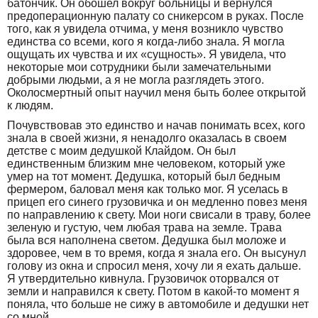
батончик. Он обошел вокруг больницы и вернулся
предоперационную палату со сникерсом в руках. После
того, как я увидела отчима, у меня возникло чувство
единства со всеми, кого я когда-либо знала. Я могла
ощущать их чувства и их «сущность». Я увидела, что
некоторые мои сотрудники были замечательными
добрыми людьми, а я не могла разглядеть этого.
Околосмертный опыт научил меня быть более открытой
к людям.
Почувствовав это единство и начав понимать всех, кого
знала в своей жизни, я ненадолго оказалась в своем
детстве с моим дедушкой Клайдом. Он был
единственным близким мне человеком, который уже
умер на тот момент. Дедушка, который был бедным
фермером, баловал меня как только мог. Я уселась в
прицеп его синего грузовичка и он медленно повез меня
по направлению к свету. Мои ноги свисали в траву, более
зеленую и густую, чем любая трава на земле. Трава
была вся наполнена светом. Дедушка был моложе и
здоровее, чем в то время, когда я знала его. Он высунул
голову из окна и спросил меня, хочу ли я ехать дальше.
Я утвердительно кивнула. Грузовичок оторвался от
земли и направился к свету. Потом в какой-то момент я
поняла, что больше не сижу в автомобиле и дедушки нет
со мной.