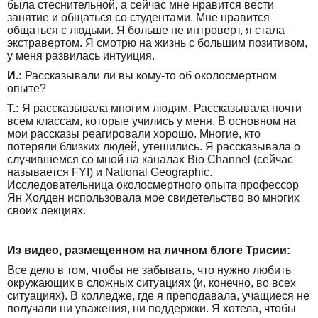
была стеснительной, а сейчас мне нравится вести
занятие и общаться со студентами. Мне нравится
общаться с людьми. Я больше не интроверт, я стала
экстравертом. Я смотрю на жизнь с большим позитивом,
у меня развилась интуиция.
И.:
Рассказывали ли вы кому-то об околосмертном
опыте?
Т.:
Я рассказывала многим людям. Рассказывала почти
всем классам, которые учились у меня. В основном на
мои рассказы реагировали хорошо. Многие, кто
потеряли близких людей, утешились. Я рассказывала о
случившемся со мной на каналах Bio Channel (сейчас
называется FYI) и National Geographic.
Исследовательница околосмертного опыта профессор
Ян Холден использовала мое свидетельство во многих
своих лекциях.
Из видео, размещенном на личном блоге Трисии:
Все дело в том, чтобы не забывать, что нужно любить
окружающих в сложных ситуациях (и, конечно, во всех
ситуациях). В колледже, где я преподавала, учащиеся не
получали ни уважения, ни поддержки. Я хотела, чтобы