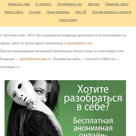
Написать нам
О проекте
Поддержать нас
Авторы
Правила сайта
Карта сайта
Ссылки
Наши баннеры
Для ТВ
Поучаствовать в проекте
Наши книги
© «Болеем.ком». 2010. Без разрешения редакции допускается использование на
одном сайте не более одного материала с
www.boleem.com
.
При воспроизведении материала обязательна гиперссылка на www.boleem.com
Редакция —
admin@memoriam.ru
. Разработка сайта — zimovka.ru Вёрстка —
rusimages.ru