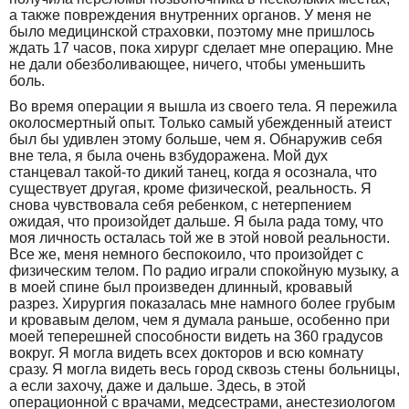
а также повреждения внутренних органов. У меня не
было медицинской страховки, поэтому мне пришлось
ждать 17 часов, пока хирург сделает мне операцию. Мне
не дали обезболивающее, ничего, чтобы уменьшить
боль.
Во время операции я вышла из своего тела. Я пережила
околосмертный опыт. Только самый убежденный атеист
был бы удивлен этому больше, чем я. Обнаружив себя
вне тела, я была очень взбудоражена. Мой дух
станцевал такой-то дикий танец, когда я осознала, что
существует другая, кроме физической, реальность. Я
снова чувствовала себя ребенком, с нетерпением
ожидая, что произойдет дальше. Я была рада тому, что
моя личность осталась той же в этой новой реальности.
Все же, меня немного беспокоило, что произойдет с
физическим телом. По радио играли спокойную музыку, а
в моей спине был произведен длинный, кровавый
разрез. Хирургия показалась мне намного более грубым
и кровавым делом, чем я думала раньше, особенно при
моей теперешней способности видеть на 360 градусов
вокруг. Я могла видеть всех докторов и всю комнату
сразу. Я могла видеть весь город сквозь стены больницы,
а если захочу, даже и дальше. Здесь, в этой
операционной с врачами, медсестрами, анестезиологом