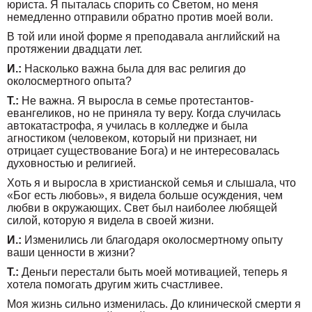
юриста. Я пыталась спорить со Светом, но меня
немедленно отправили обратно против моей воли.
В той или иной форме я преподавала английский на
протяжении двадцати лет.
И.:
Насколько важна была для вас религия до
околосмертного опыта?
Т.:
Не важна. Я выросла в семье протестантов-
евангеликов, но не приняла ту веру. Когда случилась
автокатастрофа, я училась в колледже и была
агностиком (человеком, который ни признает, ни
отрицает существование Бога) и не интересовалась
духовностью и религией.
Хоть я и выросла в христианской семья и слышала, что
«Бог есть любовь», я видела больше осуждения, чем
любви в окружающих. Свет был наиболее любящей
силой, которую я видела в своей жизни.
И.:
Изменились ли благодаря околосмертному опыту
ваши ценности в жизни?
Т.:
Деньги перестали быть моей мотивацией, теперь я
хотела помогать другим жить счастливее.
Моя жизнь сильно изменилась. До клинической смерти я