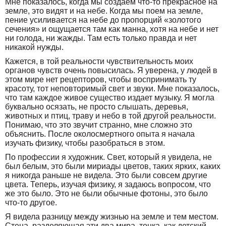
Мне показалось, когда мы создаем что-то прекрасное на
земле, это видят и на небе. Когда мы поем на земле,
пение усиливается на небе до пропорций «золотого
сечения» и ощущается там как манна, хотя на небе и нет
ни голода, ни жажды. Там есть только правда и нет
никакой нужды.
Кажется, в той реальности чувствительность моих
органов чувств очень повысилась. Я уверена, у людей в
этом мире нет рецепторов, чтобы воспринимать ту
красоту, тот неповторимый свет и звуки. Мне показалось,
что там каждое живое существо издает музыку. Я могла
буквально осязать, не просто слышать, деревья,
животных и птиц, траву и небо в той другой реальности.
Понимаю, что это звучит странно, мне сложно это
объяснить. После околосмертного опыта я начала
изучать физику, чтобы разобраться в этом.
По профессии я художник. Свет, который я увидела, не
был белым, это были мириады цветов, таких ярких, каких
я никогда раньше не видела. Это были совсем другие
цвета. Теперь, изучая физику, я задаюсь вопросом, что
же это было. Это не были обычные фотоны, это было
что-то другое.
Я видела разницу между жизнью на земле и тем местом.
Стена, разделяющая эти два мира, тонка, как детский