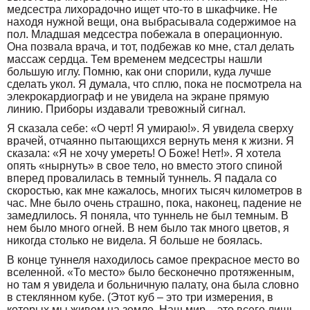
медсестра лихорадочно ищет что-то в шкафчике. Не
находя нужной вещи, она выбрасывала содержимое на
пол. Младшая медсестра побежала в операционную.
Она позвала врача, и тот, подбежав ко мне, стал делать
массаж сердца. Тем временем медсестры нашли
большую иглу. Помню, как они спорили, куда лучше
сделать укол. Я думала, что сплю, пока не посмотрела на
элекрокардиограф и не увидела на экране прямую
линию. Приборы издавали тревожный сигнал.
Я сказала себе: «О черт! Я умираю!». Я увидела сверху
врачей, отчаянно пытающихся вернуть меня к жизни. Я
сказала: «Я не хочу умереть! О Боже! Нет!». Я хотела
опять «нырнуть» в свое тело, но вместо этого спиной
вперед провалилась в темный туннель. Я падала со
скоростью, как мне кажалось, многих тысяч километров в
час. Мне было очень страшно, пока, наконец, падение не
замедлилось. Я поняла, что туннель не был темным. В
нем было много огней. В нем было так много цветов, я
никогда столько не видела. Я больше не боялась.
В конце туннеля находилось самое прекрасное место во
вселенной. «То место» было бесконечно протяженным,
но там я увидела и больничную палату, она была словно
в стеклянном кубе. (Этот куб – это три измерения, в
которых мы живем на земле. Наш мир – это всего лишь