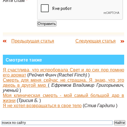
Анти спам
*
Предыдущая статья
Следующая статья
Смотрите также
Я счастлива, что испробовала Свет и до сих пор помню
его аромат
(
Рейчел Финч (Rachel Finch)
)
Смерть для меня сейчас не страшна. Я знаю, что это
дверь в другой мир
(
Ефремов Владимир Григорьевич,
ученый
)
Моя клиническая смерть - мой самый большой дар в
жизни
(
Трисия Б.
)
Я не хотел возвращаться в свое тело
(
Стив Гардипи
)