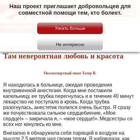
Наш проект приглашает добровольцев для
Меню
совместной помощи тем, кто болеет.
отзывы о сайте
Они переходили черту
Там невероятная любовь и красота
Околосмертный опыт Хезер В.
Я находилась в больнице, ожидая проведения
внутривенной анестезии. Когда мне поставили
капельницу, ее трубка перегнулась и в течение 40 минут
лекарство не поступало в кровь. Когда трубка
разогнулась, анестетик полился очень быстро. Я сразу
же почувствовала сильное сердцебиение. «Мое
сердце!» – закричала я, – «мое сердце!». Медсестры со
всех ног кинулись ко мне.
Внезапно я обнаружила себя парящей в воздухе на
высоте 2,5 метров над своим телом. Я наблюдала, как