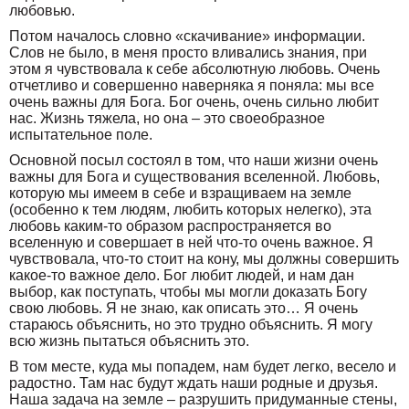
любовью.
Потом началось словно «скачивание» информации.
Слов не было, в меня просто вливались знания, при
этом я чувствовала к себе абсолютную любовь. Очень
отчетливо и совершенно наверняка я поняла: мы все
очень важны для Бога. Бог очень, очень сильно любит
нас. Жизнь тяжела, но она – это своеобразное
испытательное поле.
Основной посыл состоял в том, что наши жизни очень
важны для Бога и существования вселенной. Любовь,
которую мы имеем в себе и взращиваем на земле
(особенно к тем людям, любить которых нелегко), эта
любовь каким-то образом распространяется во
вселенную и совершает в ней что-то очень важное. Я
чувствовала, что-то стоит на кону, мы должны совершить
какое-то важное дело. Бог любит людей, и нам дан
выбор, как поступать, чтобы мы могли доказать Богу
свою любовь. Я не знаю, как описать это… Я очень
стараюсь объяснить, но это трудно объяснить. Я могу
всю жизнь пытаться объяснить это.
В том месте, куда мы попадем, нам будет легко, весело и
радостно. Там нас будут ждать наши родные и друзья.
Наша задача на земле – разрушить придуманные стены,