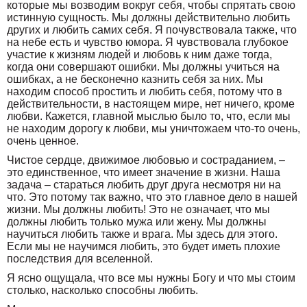
которые мы возводим вокруг себя, чтобы спрятать свою
истинную сущность. Мы должны действительно любить
других и любить самих себя. Я почувствовала также, что
на небе есть и чувство юмора. Я чувствовала глубокое
участие к жизням людей и любовь к ним даже тогда,
когда они совершают ошибки. Мы должны учиться на
ошибках, а не бесконечно казнить себя за них. Мы
находим способ простить и любить себя, потому что в
действительности, в настоящем мире, нет ничего, кроме
любви. Кажется, главной мыслью было то, что, если мы
не находим дорогу к любви, мы уничтожаем что-то очень,
очень ценное.
Чистое сердце, движимое любовью и состраданием, –
это единственное, что имеет значение в жизни. Наша
задача – стараться любить друг друга несмотря ни на
что. Это потому так важно, что это главное дело в нашей
жизни. Мы должны любить! Это не означает, что мы
должны любить только мужа или жену. Мы должны
научиться любить также и врага. Мы здесь для этого.
Если мы не научимся любить, это будет иметь плохие
последствия для вселенной.
Я ясно ощущала, что все мы нужны Богу и что мы стоим
столько, насколько способны любить.