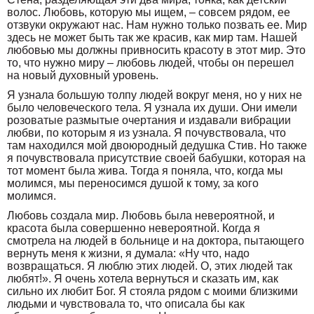
волос. Любовь, которую мы ищем, – совсем рядом, ее
отзвуки окружают нас. Нам нужно только позвать ее. Мир
здесь не может быть так же красив, как мир там. Нашей
любовью мы должны привносить красоту в этот мир. Это
то, что нужно миру – любовь людей, чтобы он перешел
на новый духовный уровень.
Я узнала большую толпу людей вокруг меня, но у них не
было человеческого тела. Я узнала их души. Они имели
розоватые размытые очертания и издавали вибрации
любви, по которым я из узнала. Я почувствовала, что
там находился мой двоюродный дедушка Стив. Но также
я почувствовала присутствие своей бабушки, которая на
тот момент была жива. Тогда я поняла, что, когда мы
молимся, мы переносимся душой к тому, за кого
молимся.
Любовь создала мир. Любовь была невероятной, и
красота была совершенно невероятной. Когда я
смотрела на людей в больнице и на доктора, пытающего
вернуть меня к жизни, я думала: «Ну что, надо
возвращаться. Я люблю этих людей. О, этих людей так
любят!». Я очень хотела вернуться и сказать им, как
сильно их любит Бог. Я стояла рядом с моими близкими
людьми и чувствовала то, что описала бы как