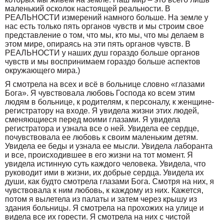
маленький осколок настоящей реальности. В
РЕАЛЬНОСТИ измерений намного больше. На земле у
нас есть только пять органов чувств и мы строим свое
представление о том, что мы, кто мы, что мы делаем в
этом мире, опираясь на эти пять органов чувств. В
РЕАЛЬНОСТИ у наших душ гораздо больше органов
чувств и мы воспринимаем гораздо больше аспектов
окружающего мира.)
Я смотрела на всех и всё в больнице словно «глазами
Бога». Я чувствовала любовь Господа ко всем этим
людям в больнице, к родителям, к персоналу, к женщине-
регистратору на входе. Я увидела жизни этих людей,
сменяющиеся перед моими глазами. Я увидела
регистратора и узнала все о ней. Увидела ее сердце,
почувствовала ее любовь к своим маленьким детям.
Увидела ее беды и узнала ее мысли. Увидела лаборанта
и все, происходившее в его жизни на тот момент. Я
увидела истинную суть каждого человека. Увидела, что
руководит ими в жизни, их добрые сердца. Увидела их
души, как будто смотрела глазами Бога. Смотря на них, я
чувствовала к ним любовь, к каждому из них. Кажется,
потом я вылетела из палаты и затем через крышу из
здания больницы. Я смотрела на прохожих на улице и
видела все их горести. Я смотрела на них с чистой