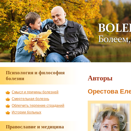
Наш проект
приглашает
добровольцев для
совместной помощи
тем, кто болеет.
Психология и философия
Авторы
болезни
Орестова Еле
Смысл и причины болезней
Смертельная болезнь
Облегчить терпение страданий
Истории больных
Православие и медицина