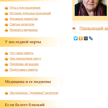
Путь к чуду исцеления
Истории чудесных исцелений
Духовные лекарства
Святые целители
Предыдущий а
Религия и медицина
У последней черты
Что такое смерть
Они переходили черту
Проблема эвтаназии
Подготовка к смерти
Медицина и ее подмены
Экстрасенсы, "духовные" целители
Если болеет близкий