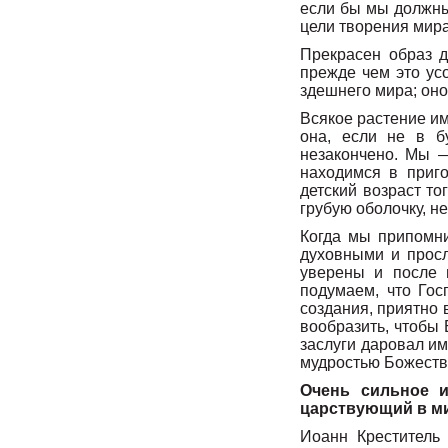
если бы мы должны
цели творения мира 
Прекрасен образ д
прежде чем это ус
здешнего мира; оно
Всякое растение им
она, если не в б
незакончено. Мы —
находимся в приго
детский возраст то
грубую оболочку, н
Когда мы припомни
духовными и просл
уверены и после н
подумаем, что Гос
создания, приятно 
вообразить, чтобы 
заслуги даровал им
мудростью Божеств
Очень сильное и
царствующий в мир
Иоанн Креститель