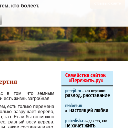
отзывы о сайте
м, кто болеет.
мертия
нас в том, что земным
 есть жизнь загробная.
ем, есть только перемена
олько разрушает дерево,
ар, газ. Если бы возможно
ес, равный весу дерева.
цы, какие составляли его,