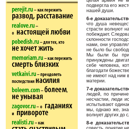
целая армия не м
подвергла его жест
нашей души.
6-е доказательств
что душа невещест
страсти волнуют на
побеждает. Следова
склонности господс
нами, они управлял
не было бы свободы
Мы были бы прин
принуждены двигат
себе человека, ко
благодати божестве
не имеют над ним 
материи.
7-е доказательств
людей, по причине
несчастии, люди и
испытывают одинако
мы, однако же, зна
волнует других до с
8-е доказательст
совесть, понятие н