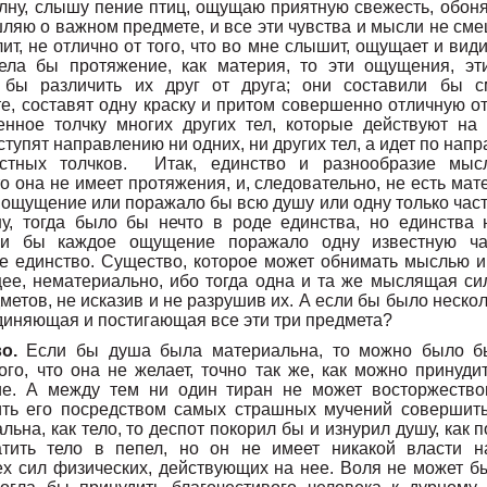
олну, слышу пение птиц, ощущаю приятную свежесть, обон
ляю о важном предмете, и все эти чувства и мысли не см
лит, не отлично от того, что во мне слышит, ощущает и вид
ела бы протяжение, как материя, то эти ощущения, э
бы различить их друг от друга; они составили бы см
е, составят одну краску и притом совершенно отличную от
енное толчку многих других тел, которые действуют на
ступят направлению ни одних, ни других тел, а идет по на
стных толчков. Итак, единство и разнообразие мыс
то она не имеет протяжения, и, следовательно, не есть ма
 ощущение или поражало бы всю душу или одну только част
у, тогда было бы нечто в роде единства, но единства 
сли бы каждое ощущение поражало одну известную ч
не единство. Существо, которое может обнимать мыслью 
ее, нематериально, ибо тогда одна и та же мыслящая си
дметов, не исказив и не разрушив их. А если бы было неско
диняющая и постигающая все эти три предмета?
во.
Если бы душа была материальна, то можно было б
ого, что она не желает, точно так же, как можно принуди
ие. А между тем ни один тиран не может восторжество
ить его посредством самых страшных мучений совершить
ьна, как тело, то деспот покорил бы и изнурил душу, как п
тить тело в пепел, но он не имеет никакой власти н
х сил физических, действующих на нее. Воля не может бы