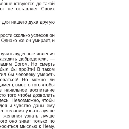
вершенствуются до такой
Бог не оставляет Своих
 для нашего духа другую
рости сколько успехов он
 Однако же он умирает, и
изучить чудесные явления
асадить добродетели, —
Самим Богом. Но смерть
 был бы пройти! В таком
тил бы человеку умереть
воваться! Но можно ли
амент, вместо того чтобы
е начальное воспитание
сто того чтобы дозволить
десь. Невозможно, чтобы
идея и чувство даны ему
ет желания узнать лучше
т желания узнать лучше
ого оно знает только по
носиться мыслью к Нему,