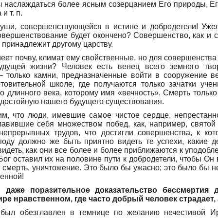
 наслаждаться более ясным созерцанием Его природы, Ег
и т. п.
уши, совершенствующейся в истине и добродетели! Ужел
овершенствование будет окончено? Совершенство, как и сч
 принадлежит другому царству.
еет почву, климат ему свойственные, но для совершенства 
удущей жизни? Человек есть венец всего земного тво
 только камни, предназначенные войти в сооружение ве
товительной школе, где получаются только зачатки уче
го длинного века, которому имя «вечность». Смерть только
едостойную нашего будущего существования.
м, что люди, имевшие самое чистое сердце, непрестанн
авившие себя множеством побед, как, например, святой
епрерывных трудов, что достигли совершенства, к кото
поду должно же быть приятно видеть те успехи, какие д
видеть, как они все более и более приближаются к уподобл
Бог оставил их на половине пути к добродетели, чтобы Он 
 смерть, уничтожение. Это было бы ужасно; это было бы н
енной!
 даже поразительное доказательство бессмертия д
е нравственном, где часто добрый человек страдает, 
 был обезглавлен в темнице по желанию нечестивой И