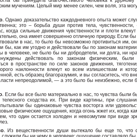
огла бы принудить благочестивого человека к дурному 
оким мучениям. Целый мир менее силен, чем воля, эта мо
о
. Однако доказательство каждодневного опыта может слу
венна; это – борьба души против тела, чувственности, 
с, когда сильные движения чувственности и плоти влекут 
тельно, она имеет совершенно отличную природу. Если бы 
твовали в нас, то было бы невозможно противиться им, о
и бы, как им угодно и действовали бы по законам материи
 в человеке, не было бы ни добродетели, ни долга, ни нра
уждены действовать по законам физическим, были 
ься в пространстве по силе законов движения, тяготени
торого наклонности влекут ко всем излишествам и кото
нной, есть образец благоразумия, и вы согласитесь, что 
власти непреодолимой, — а это было бы неизбежно, если б
о
. Если бы все было материально в нас, то чувства были б
 телесного сходства их. При виде картины, при слушани
спытывали бы одинаковые чувства восторга или удовольств
вые физические ощущения, когда огонь жжет их, когда кам
ем, что один остается холоден и невозмутим при виде зр
лез.
во
. Из вещественности души вытекало бы еще то, что 
е служили бы ни чему в человеке; ощущение составляло бы в