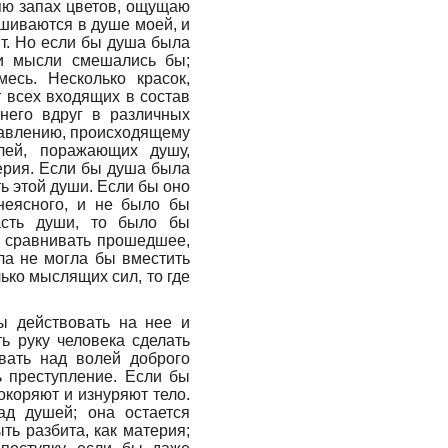
яю запах цветов, ощущаю
ешиваются в душе моей, и
ит. Но если бы душа была
ти мысли смешались бы;
есь. Несколько красок,
 всех входящих в состав
 него вдруг в различных
правлению, происходящему
лей, поражающих душу,
терия. Если бы душа была
ь этой души. Если бы оно
неясного, и не было бы
асть души, то было бы
и сравнивать прошедшее,
ла не могла бы вместить
лько мыслящих сил, то где
ы действовать на нее и
ть руку человека сделать
вать над волей доброго
 преступление. Если бы
окоряют и изнуряют тело.
ад душей; она остается
ть разбита, как материя;