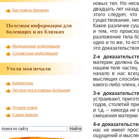
новых тел. Но несм
двадцать лет назад
Как помочь близкому
этого следует, чт
существование, не
Полезная информация для
Какое различие сущ
и тем, что происх
болеющих и их близких
разложение тела бо
одно и то же, то е
Медицинская информация
это доказательство
Справочная информация
2-е доказательст
материи должна бы
нашем теле частиц 
Утоли моя печали
начало в нас всег
мыслящих способнос
Библиотека
какого-либо члена, 
Литература в помощь болящему
3-е доказательст
устраивают, пригот
годов, столетий при
Лучшее новое
и т.д. – никогда н
Самое важное
смешения материи и
4-е доказательств
нас не имеет прос
ощущений и мыслей