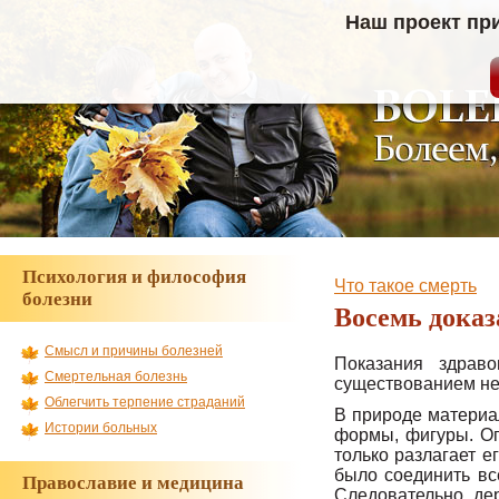
Наш проект пр
Психология и философия
Что такое смерть
болезни
Восемь доказ
Смысл и причины болезней
Показания здрав
Смертельная болезнь
существованием не 
Облегчить терпение страданий
В природе материал
Истории больных
формы, фигуры. Ог
только разлагает е
было соединить вс
Православие и медицина
Следовательно, дер