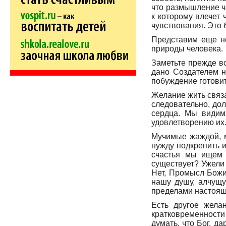
что размышление ча
к которому влечет 
чувствования. Это 
Представим еще не
природы человека.
Заметьте прежде вс
дано Создателем н
побуждение готовит
Желание жить связа
следовательно, до
сердца. Мы видим,
удовлетворению их
Мучимые жаждой, м
нужду подкрепить и
счастья мы ищем 
существует? Ужели 
Нет, Промысл Божи
нашу душу, алчущу
пределами настояще
Есть другое желан
кратковременности
думать, что Бог, д