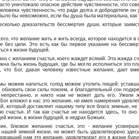
сто уничтожало опасное действие чувственности, что сове
человека чувственность, что ради долга и добродетели он 
было бы невозможно, если бы душа была материальна, как 
сколько доказательств бессмертия души, которые заимс
его, что желание жить и жить всегда, которое находится в 
е без цели. Это есть как бы первое указание на бессмер
ься к жизни будущей.
но с желанием счастья, коего жаждет всякий. Эта жажда сча
лжна быть жизнь будущая, где бы могло исполниться это п
 что Бог, давая человеку известные желания, дает вме
.
ы можем напиться; голод можем утолить пищей; уставши
 обновить свои силы покоем, и благодетельный сон подкре
непрестанно, и никто нам не может дать его. Ужели ж
Бог вложил в нас это желание, не имея намерения удовлет
й, который доставляет нашему телу все блага земные, не 
ю счастья. И так как счастье не находится здесь, то оно
й жизни, в жизни будущей, в недрах Божьих.
ие, близкое желанию счастья, это - желание усовершен
 нашей земной жизни, не может быть удовлетворено здес
аровавший нам это желание, удовлетворит его в жизни будущ