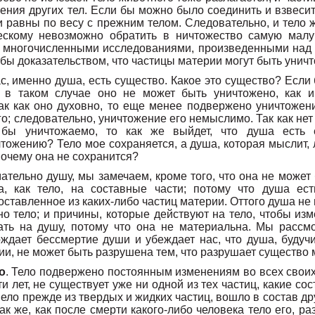
ения других тел. Если бы можно было соединить и взвесит
и равны по весу с прежним телом. Следовательно, и тело 
ческому невозможно обратить в ничтожество самую малу
 многочисленными исследованиями, произведенными над п
бы доказательством, что частицы материи могут быть унич
ас, именно душа, есть существо. Какое это существо? Если
и в таком случае оно не может быть уничтожено, как и
ак как оно духовно, то еще менее подвержено уничтоже
; следовательно, уничтожение его немыслимо. Так как нет н
 бы уничтожаемо, то как же выйдет, что душа есть 
ожению? Тело мое сохраняется, а душа, которая мыслит, л
почему она не сохранится?
ательно душу, мы замечаем, кроме того, что она не может
а, как тело, на составные части; потому что душа ест
оставленное из каких-либо частиц материи. Оттого душа н
 тело; и причины, которые действуют на тело, чтобы изм
ать на душу, потому что она не материальна. Мы рассмо
рждает бессмертие души и убеждает нас, что душа, буду
и, не может быть разрушена тем, что разрушает существо 
о
. Тело подвержено постоянным изменениям во всех своих 
 лет, не существует уже ни одной из тех частиц, какие сос
мело прежде из твердых и жидких частиц, вошло в состав др
ак же, как после смерти какого-либо человека тело его, ра