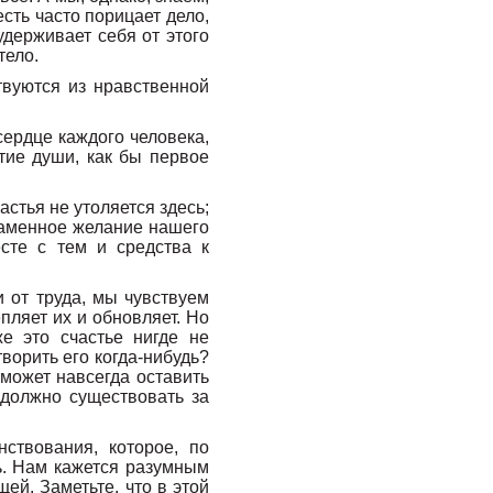
сть часто порицает дело,
удерживает себя от этого
тело.
твуются из нравственной
сердце каждого человека,
тие души, как бы первое
стья не утоляется здесь;
ламенное желание нашего
сте с тем и средства к
 от труда, мы чувствуем
пляет их и обновляет. Но
е это счастье нигде не
ворить его когда-нибудь?
может навсегда оставить
 должно существовать за
ствования, которое, по
ь. Нам кажется разумным
ей. Заметьте, что в этой