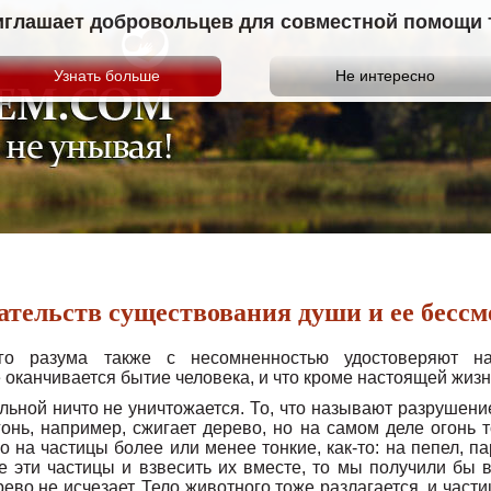
иглашает добровольцев для совместной помощи те
ательств существования души и ее бесс
ого разума также с несомненностью удостоверяют 
оканчивается бытие человека, и что кроме настоящей жизни
ьной ничто не уничтожается. То, что называют разрушени
онь, например, сжигает дерево, но на самом деле огонь т
го на частицы более или менее тонкие, как-то: на пепел, п
е эти частицы и взвесить их вместе, то мы получили бы в
ево не исчезает. Тело животного тоже разлагается, и части