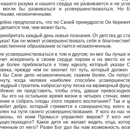
 нашего разума и нашего сердца не развиваются и не усо
й могли бы развиваться и усовершенствоваться. Но 
лными, неоконченными.
добно предполагать, что по Своей премудрости Он бережет
сделается тем, чем может быть.
риобретать каждый день новые познания. От детства до ста
уках! Как он может усовершенствовать себя в благочестии!
равственное образование остается незаконченным.
е усовершенствоваться в том и другом; он мог бы лучше 
чет искоренить в своем сердце пороки и на место их н
ще более приблизиться к тому идеалу, который указан 
овека, прежде чем он окончит тот путь, который должен
л бы Свое дело незаконченным; скажем более, Он попус
нуту, когда человек наиболее способен усовершенст
 мудрый строитель набросал кучу песка на мраморный фунд
 Можно ли представить, чтобы отец, давши превосходно
 бы его на остальное время жизни в четырех стенах, вме
ение и собрать плоды этого первого воспитания? Так и з
любит добро, который стремится к совершенству, коего 
влен на пути своего усовершенствования. У кого из нас н
законы, по коим Промысл управляет миром? У кого не
уществующего? Какое дитя не желает видеть отца, котор
ученным от него? Разве Бог дал бы нам возможность воз