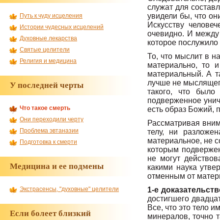
служат для составл
увидели бы, что он
Путь к чуду исцеления
Искусству челове
Истории чудесных исцелений
очевидно. И между
Духовные лекарства
которое послужило 
Святые целители
То, что мыслит в н
Религия и медицина
материально, то 
материальный. А т
лучше не мыслящего
У последней черты
такого, что было
подверженное уничт
Что такое смерть
есть образ Божий, 
Они переходили черту
Рассматривая вним
Проблема эвтаназии
телу, ни разложен
материальное, не с
Подготовка к смерти
которым подвержено
не могут действов
Медицина и ее подмены
какими наука утве
отменным от матери
1-е доказательств
Экстрасенсы, "духовные" целители
достигшего двадцати
Все, что это тело и
Если болеет близкий
минералов, точно т