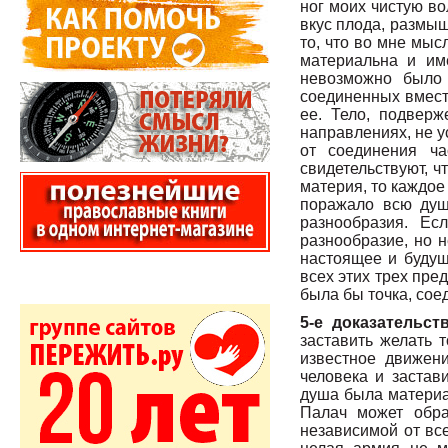
ног моих чистую в
вкус плода, размыш
то, что во мне мыс
материальна и им
невозможно было 
соединенных вмест
ее. Тело, подверж
направлениях, не у
от соединения ча
свидетельствуют, ч
материя, то каждое
поражало всю душ
разнообразия. Е
разнообразие, но 
настоящее и будущ
всех этих трех пре
была бы точка, сое
5-е доказательст
заставить желать т
известное движен
человека и застав
душа была материал
Палач может обра
независимой от все