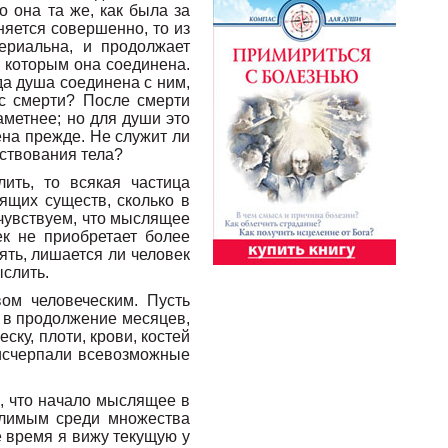
то она та же, как была за
няется совершенно, то из
териальна, и продолжает
 которым она соединена.
да душа соединена с ним,
ас смерти? После смерти
аметнее; но для души это
ена прежде. Не служит ли
ествования тела?
ить, то всякая частица
ящих существ, сколько в
 чувствуем, что мыслящее
ек не приобретает более
ять, лишается ли человек
ыслить.
ом человеческим. Пусть
ь в продолжение месяцев,
ску, плоти, крови, костей
ы исчерпали всевозможные
м, что начало мыслящее в
елимым среди множества
 время я вижу текущую у