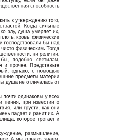
поступку, если бы даже
гущественная способность
жить к утверждению того,
страстей. Когда сильные
ко злу, душа умеряет их,
плоть, кровь, физические
ни господствовали бы над
 чисто физическим. Тогда
вственности, ни религии.
бы, подобно светилам,
я и прочее. Представьте
рый, однако, с помощью
внешние предметы материи
ы душа не отличалась от
ы почти одинаковы у всех
и пения, при известии о
ия, или грусти, как они
ень падает и ранит их. А
елища, которое трогает и
суждение, размышление,
се. А мы, однако, знаем,