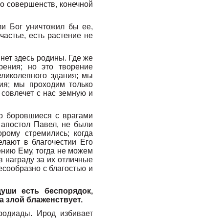
о совершенств, конечной
и Бог уничтожил бы ее,
астье, есть растение не
нет здесь родины. Где же
рения; но это творение
ликолепного здания; мы
ния; мы проходим только
 совлечет с нас земную и
о боровшиеся с врагами
 апостол Павел, не были
рому стремились; когда
елают в благочестии Его
ению Ему, тогда не можем
в награду за их отличные
есообразно с благостью и
уши есть беспорядок,
а злой блаженствует.
родиады. Ирод избивает