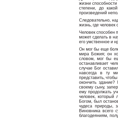
жизни способности
степени, до како
произведений непо
Следовательно, на
жизнь, где человек 
Человек способен п
может сделать в на
его умственное и н
Он мог бы еще боле
мира Божия; он хо
словом, мог бы е
останавливает чел
случае Бог остави
навсегда в ту ми
представить, чтобы
окончить здание?
своему сыну, запер
ему продолжать уч
человек, который 
Богом, был остано
чудеса природы, 
Виновника всего с
благодеяниям, пол