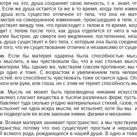
отря на это, душа сохраняет свою личность, т. е. знает, ч
. Если же душа остается та же в то время, когда тело изме
о душа есть существо отличное от тела, что она не ма
смотря на совершенное изменение, происшедшее в теле, с
ествует между тем, что происходит с телом в то время, ког
одит с телом после того, как душа отделится от него в ч
лее быстрое, до смерти оно медленнее, постепеннее, нез
сть душа существует и без тела, с которым она была соедин
м того, что ее существование отлично и независимо от сущ
во
. Если бы материя одарена была способностью мысл
 мыслить, и мы чувствовали бы, что в нас столько мысл
материи. Мы, однако же, чувствуем совсем противное; мы
да одно и тоже. С возрастом и увеличением тела челов
тей; его способность чувствовать тоже остается одна. Оп
ноги или руки, или глаза, он с этим не теряет способность м
во
. Мысль не может быть произведена никаким искусств
овляют, слагают вещества в тысячи различных форм; пуст
бавляют туда сколько угодно материальных стихий, газов, пе
е вспыхнет ни одна искра мысли, не вспыхнет, хотя бы м
 подвергали ее всем законам химии, физики и механики.
о
. Всякая материя занимает пространство; а мы чувствуе
транства; потому что оно существует простым и неразд
 всякого рода, рождающихся в нашей душе. В одно и тоже