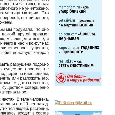
ь все эти частицы, то мы
животного не уничтожено.
ю частицу материи. Это
риродой, нет ни одного,
тожены.
 бы мы подумали, что оно
 всякий другой предмет
нию; мыслящее и выше, и
ичего в нас и вокруг нас
единственное существо,
юбит, действует, которая
 быть разрушена подобно
ь существо простое, не
е подвержена изменениям,
енить или разложить его,
трим те доказательства,
чи существом совершенно
материальное.
частях. В теле человека,
тавляли его 20 лет назад.
угих тел людей, растении,
злагаясь, входит в состав