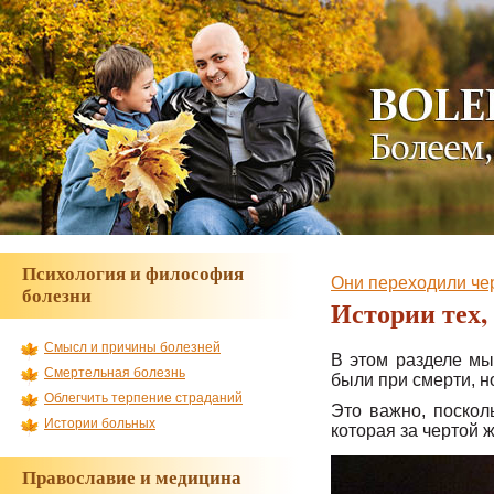
Наш проект приглашает добровольцев
Психология и философия
Они переходили че
болезни
Истории тех,
Смысл и причины болезней
В этом разделе мы
Смертельная болезнь
были при смерти, н
Облегчить терпение страданий
Это важно, поскол
Истории больных
которая за чертой ж
Православие и медицина