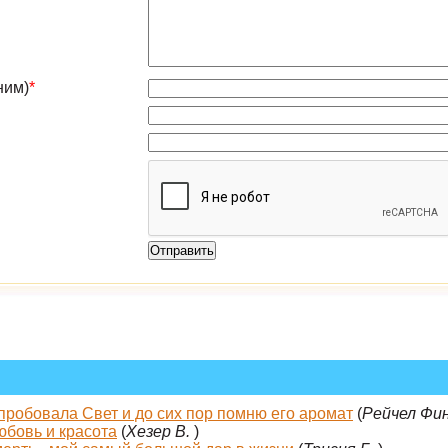
ним)
*
спробовала Свет и до сих пор помню его аромат
(
Рейчел Фин
юбовь и красота
(
Хезер В.
)