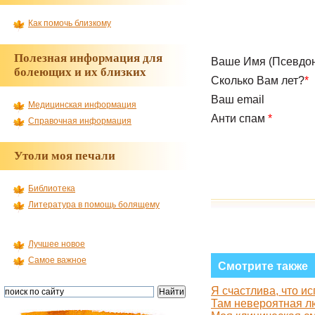
Как помочь близкому
Полезная информация для
Ваше Имя (Псевдо
болеющих и их близких
Сколько Вам лет?
*
Ваш email
Медицинская информация
Анти спам
*
Справочная информация
Утоли моя печали
Библиотека
Литература в помощь болящему
Лучшее новое
Самое важное
Смотрите также
Я счастлива, что и
Там невероятная л