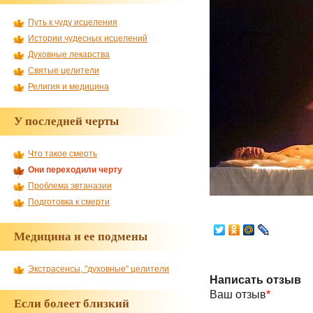
Путь к чуду исцеления
Истории чудесных исцелений
Духовные лекарства
Святые целители
Религия и медицина
У последней черты
Что такое смерть
Они переходили черту
Проблема эвтаназии
Подготовка к смерти
Медицина и ее подмены
Экстрасенсы, "духовные" целители
Написать отзыв
Ваш отзыв
*
Если болеет близкий