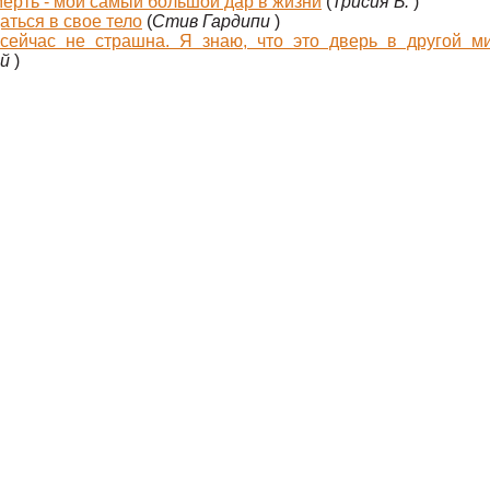
ерть - мой самый большой дар в жизни
(
Трисия Б.
)
аться в свое тело
(
Стив Гардипи
)
сейчас не страшна. Я знаю, что это дверь в другой 
ый
)