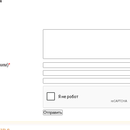
а
ним)
*
атья