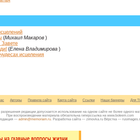
исцелений
ы
(
Михаил Макаров
)
 Завете
ди!
(
Елена Владимирова
)
чудесах исцеления
нас
Авторы
Правила сайта
Карта сайта
Ссылки
Наши баннеры
Для Т
з разрешения редакции допускается использование на одном сайте не более одного м
При воспроизведении материала обязательна гиперссылка на www.boleem.com
едакция —
admin@memoriam.ru
. Разработка сайта — zimovka.ru Вёрстка — rusimages.