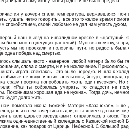
царица» и саму икону. Моей радости не было предела.
ричастия у дочери спала температура, державшаяся почт
еть, кушать, четко говорить… все это тяжелое время помог
им спокойствием, своей любовью не дал нам упасть духом,
 первый наш выезд на инвалидном кресле в «цветущий ко
там было много цветущих растений). Муж вез коляску, я п
пусть мы не проехали и половины пути, но радость была
е одна победа над смертью.
илось слышать часто - наверное, любой матери было бы т
рощания, слова о смерти, и я не исключение. Приходилось, 
чинать играть спектакль - это было нередко. Я шла к холод
любимые ее «вкусняшки»: апельсины, йогурт, виноград, 
чка сразу просила попробовать «хоть один кусочек». Но
ляла: «Раз ты собралась умирать, то сладости не пол
ы. Покойникам хорошая еда не нужна». Тогда дочь, немно
то будет долго жить.
ь нам помогала икона Божией Матери «Казанская». Еще
алендарь и в нем зачеркивать дни, оставшиеся до выписки 
упить календарь со зверушками я отправилась в киоск. П
ужила один-единственный календарь с Казанской иконой 
словение, как подарок от Царицы Небесной. С большой ра