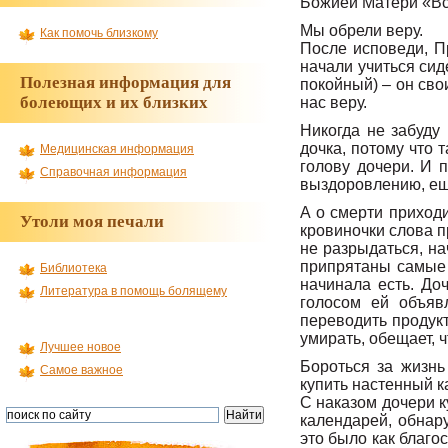
Божией Матери «Все
Мы обрели веру.
Как помочь близкому
После исповеди, П
начали учиться сид
Полезная информация для
покойный) – он сво
болеющих и их близких
нас веру.
Никогда не забуду
дочка, потому что 
Медицинская информация
голову дочери. И 
Справочная информация
выздоровлению, ещ
А о смерти приход
Утоли моя печали
кровиночки слова п
не разрыдаться, на
припрятаны самые 
Библиотека
начинала есть. До
Литература в помощь болящему
голосом ей объяв
переводить продукт
умирать, обещает, ч
Лучшее новое
Бороться за жизн
Самое важное
купить настенный к
С наказом дочери к
календарей, обнар
это было как благо