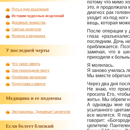
потому что мимо хо
это, я продолжала 
Путь к чуду исцеления
диагноз: рак головн
Истории чудесных исцелений
уходит из-под ног»
вещь, которая може
Духовные лекарства
Святые целители
После операции у 
глаза «разъехали
Религия и медицина
последним. Дочь не 
приближается. Поэ
У последней черты
замечая, что в ше
приходили к больн
Что такое смерть
Я молилась.
Я заново училась л
Они переходили черту
Мы вместе обретал
Проблема эвтаназии
Через два дня посл
Подготовка к смерти
Не знаю, что прои
просила Его, чтоб
Медицина и ее подмены
жить». Мы обрели н
А однажды мне при
усыпанного цветам
Экстрасенсы, "духовные" целители
все молятся. Я по
говорит: «Богород
целителю Пантелеи
Если болеет близкий