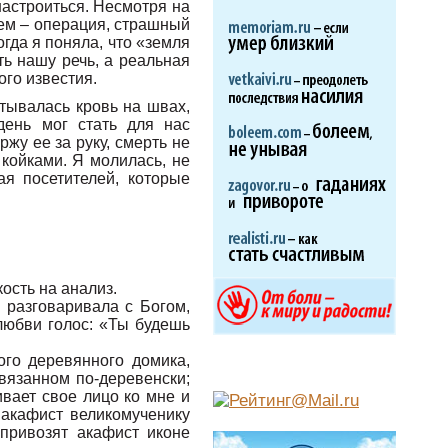
настроиться. Несмотря на
тем – операция, страшный
огда я поняла, что «земля
ть нашу речь, а реальная
го известия.
тывалась кровь на швах,
день мог стать для нас
ржу ее за руку, смерть не
койками. Я молилась, не
ая посетителей, которые
ость на анализ.
 разговаривала с Богом,
любви голос: «Ты будешь
го деревянного домика,
вязанном по-деревенски;
вает свое лицо ко мне и
 акафист великомученику
привозят акафист иконе