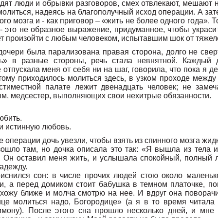
дят люди и обрывки разговоров, смех отвлекают, мешают 
молиться, надеясь на благополучный исход операции. А за
ого мозга и - как приговор – «жить не более одного года». Т
 - это не образное выражение, придуманное, чтобы украси
т произойти с любым человеком, испытавшим шок от тяжело
дочери была парализована правая сторона, долго не свер
сь» в разные стороны, речь стала невнятной. Каждый 
отпускала меня от себя ни на шаг, говорила, что пока я де
тому приходилось молиться здесь, в узком проходе между 
стиместной палате лежит двенадцать человек; не замеч
ым, медсестер, выполняющих свои нехитрые обязанности.
юбить.
и истинную любовь.
е операции дочь увезли, чтобы взять из спинного мозга жидк
зошло там, но дочка описала это так: «Я вышла из тела и
ы Он оставил меня жить, и услышала спокойный, полный 
адежду.
снился сон: в числе прочих людей стою около маленько
и, а перед домиком стоит бабушка в темном платочке, по
дхожу ближе и молча смотрю на нее. И вдруг она поворачи
ице молиться надо, Богородице» (а я в то время читала
мону). После этого сна прошло несколько дней, и мне 