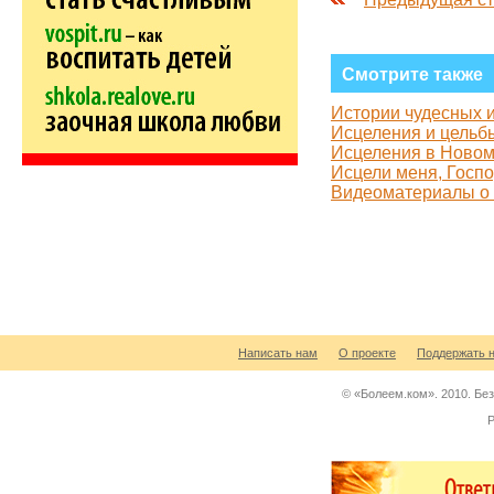
Смотрите также
Истории чудесных 
Исцеления и цельб
Исцеления в Новом
Исцели меня, Госпо
Видеоматериалы о 
Написать нам
О проекте
Поддержать 
© «Болеем.ком». 2010. Бе
Р