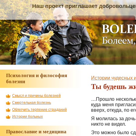
Наш проект пр
Психология и философия
Истории чудесных 
болезни
Ты будешь ж
Смысл и причины болезней
…Прошло несколько 
Смертельная болезнь
куда меня пригласи
вверх, откуда, по 
Облегчить терпение страданий
Истории больных
Я молилась за дочь
никто не видел.
Православие и медицина
Это можно было сде