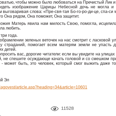
роватью, чтобы можно было любоваться на Пречистый Лик и
идеть изображение Царицы Небесной дочь не могла и 
м выговаривая слова: «Пре-свя-тая Бо-го-ро-ди-це, спа-си 
то Она рядом, Она поможет, Она защитит.
Божия Матерь явила нам милость Свою, помогла, исцелила
ила любить.
три года.
 обрамлении зеленых веточек на нас смотрит с ласковой у
у страданий, помогает всем матерям земли не упасть д
х детей.
просить вас, дорогие читатели: если вы увидите на улицах 
й, не спешите осуждающе качать головой и со смешком пр
 - может быть, это человек, который смог выжить даже тог
,
ий Эл
blagovest/article.asp?heading=34&article=10601
11528