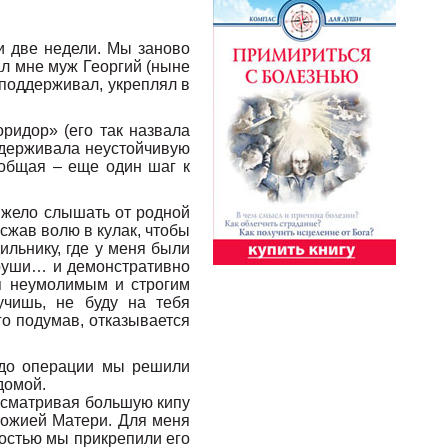
и две недели. Мы заново
ал мне муж Георгий (ныне
 поддерживал, укреплял в
ридор» (его так назвала
ридерживала неустойчивую
 общая – еще один шаг к
яжело слышать от родной
сжав волю в кулак, чтобы
ильнику, где у меня были
груши… и демонстративно
 я неумолимым и строгим
учишь, не буду на тебя
го подумав, отказывается
 до операции мы решили
домой.
росматривая большую кипу
Божией Матери. Для меня
достью мы прикрепили его