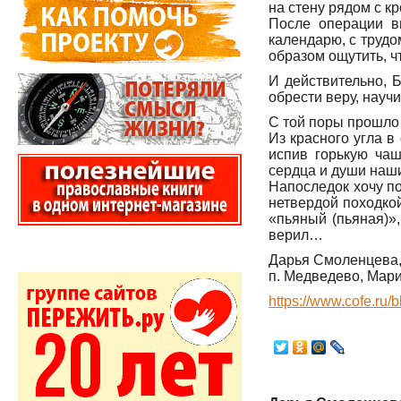
на стену рядом с к
После операции в
календарю, с трудо
образом ощутить, ч
И действительно, 
обрести веру, науч
С той поры прошло 
Из красного угла в
испив горькую чаш
сердца и души наши
Напоследок хочу по
нетвердой походко
«пьяный (пьяная)»,
верил…
Дарья Смоленцева
п. Медведево, Мар
https://www.cofe.ru/