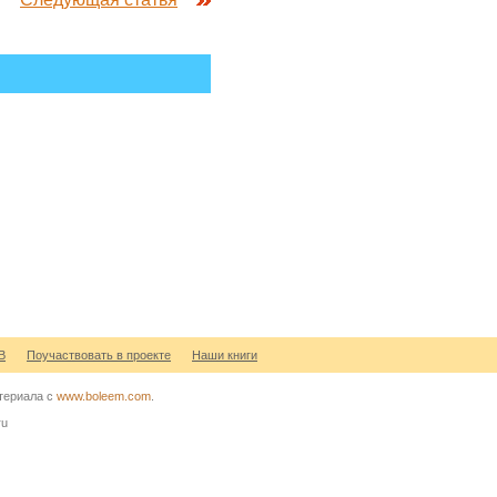
В
Поучаствовать в проекте
Наши книги
атериала с
www.boleem.com
.
ru