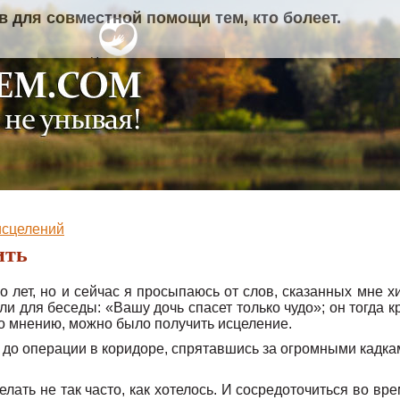
иглашает добровольцев для совместной помощи те
исцелений
ить
лет, но и сейчас я просыпаюсь от слов, сказанных мне х
ли для беседы: «Вашу дочь спасет только чудо»; он тогда к
его мнению, можно было получить исцеление.
 до операции в коридоре, спрятавшись за огромными кадка
лать не так часто, как хотелось. И сосредоточиться во вр