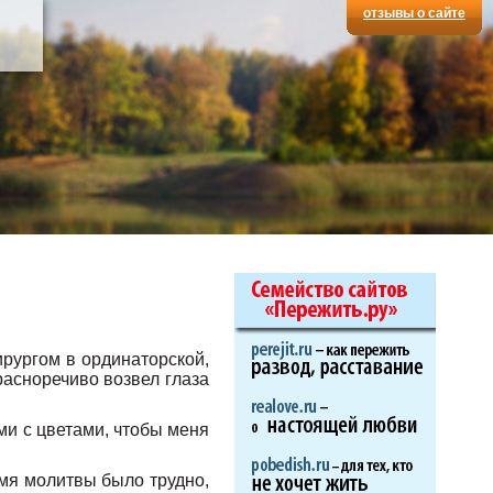
отзывы о сайте
м, кто болеет.
ирургом в ординаторской,
расноречиво возвел глаза
ми с цветами, чтобы меня
емя молитвы было трудно,