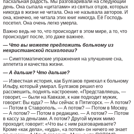
пасхальная радость. Мы разговаривали на следующий
день. Она сыпала «цитатами» из святых отцов, которых
никогда в жизни не читала. Она не называла авторов. И
она, конечно, не читала этих книг никогда. Её Господь
посетил. Она очень легко умерла.
Важно ведь не то, что происходит в этом мире, а то, что
происходит после, это даже важнее.
— Что вы можете предложить больному из
нехристианской психологии?
— Симптоматические упражнения на улучшение сна,
аппетита и качества жизни.
— А дальше? Что дальше?
— Известная история, как Булгаков приехал к больному
Ильфу, который умирал. Булгаков решил его
рассмешить, поднять настроение. «Представляешь, —
говорит, — были на Кавказе, к нам подходит мужик,
говорит: Вы куда? — Мы сейчас в Пятигорск. — А потом?
— Потом в Ставрополь. — А потом? — Потом в Москву.
— А потом? — Потом в редакцию. — А потом? — Потом
в кассу за деньгами. А потом? Другой мужик мимо
проходит, говорит: «Что вы с ним разговариваете?
Кроме «как дела», «куда», «а потом» он ничего не знает