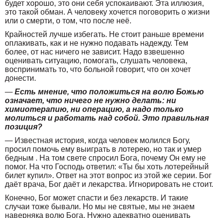
будет хорошо, это они себя успокаивают. Эта иллюзия,
это такой обман. А человеку хочется поговорить о жизни
или о смерти, о том, что после неё.
Крайностей лучше избегать. Не стоит раньше времени
оплакивать, как и не нужно подавать надежду. Тем
более, от нас ничего не зависит. Надо взвешенно
оценивать ситуацию, помогать, слушать человека,
воспринимать то, что больной говорит, что он хочет
донести.
—
Есть мнение, что положиться на волю Божью
означает, что ничего не нужно делать: ни
химиотерапию, ни операцию, а надо только
молиться и работать над собой. Это правильная
позиция?
— Известная история, когда человек молился Богу,
просил помочь ему выиграть в лотерею, но так и умер
бедным . На том свете спросил Бога, почему Он ему не
помог. На что Господь ответил: «Ты бы хоть лотерейный
билет купил». Ответ на этот вопрос из этой же серии. Бог
даёт врача, Бог даёт и лекарства. Игнорировать не стоит.
Конечно, Бог может спасти и без лекарств. И такие
случаи тоже бывали. Но мы не святые, мы не знаем
наверняка волю Бога. Нужно адекватно оценивать