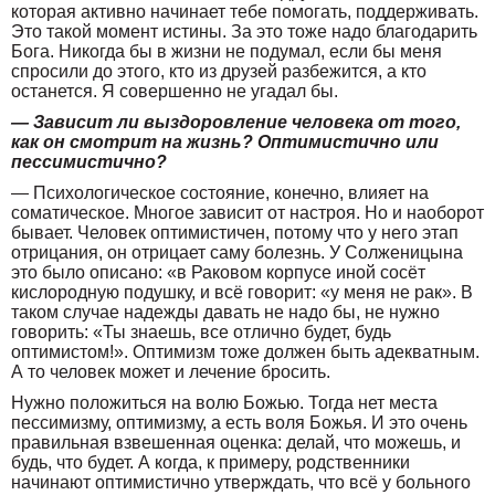
которая активно начинает тебе помогать, поддерживать.
Это такой момент истины. За это тоже надо благодарить
Бога. Никогда бы в жизни не подумал, если бы меня
спросили до этого, кто из друзей разбежится, а кто
останется. Я совершенно не угадал бы.
— Зависит ли выздоровление человека от того,
как он смотрит на жизнь? Оптимистично или
пессимистично?
— Психологическое состояние, конечно, влияет на
соматическое. Многое зависит от настроя. Но и наоборот
бывает. Человек оптимистичен, потому что у него этап
отрицания, он отрицает саму болезнь. У Солженицына
это было описано: «в Раковом корпусе иной сосёт
кислородную подушку, и всё говорит: «у меня не рак». В
таком случае надежды давать не надо бы, не нужно
говорить: «Ты знаешь, все отлично будет, будь
оптимистом!». Оптимизм тоже должен быть адекватным.
А то человек может и лечение бросить.
Нужно положиться на волю Божью. Тогда нет места
пессимизму, оптимизму, а есть воля Божья. И это очень
правильная взвешенная оценка: делай, что можешь, и
будь, что будет. А когда, к примеру, родственники
начинают оптимистично утверждать, что всё у больного