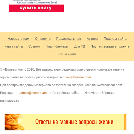
Написать нам
О проекте
Поддержать нас
Авторы
Правила сайта
Карта сайта
Ссылки
Наши баннеры
Для ТВ
Поучаствовать в проекте
Наши книги
© «Болеем.ком». 2010. Без разрешения редакции допускается использование на
одном сайте не более одного материала с
www.boleem.com
.
При воспроизведении материала обязательна гиперссылка на www.boleem.com
Редакция —
admin@memoriam.ru
. Разработка сайта — zimovka.ru Вёрстка —
rusimages.ru