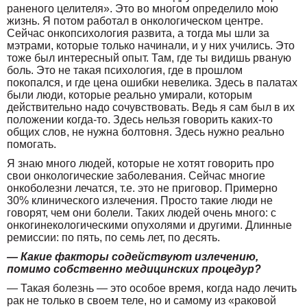
раненого целителя». Это во многом определило мою
жизнь. Я потом работал в онкологическом центре.
Сейчас онкопсихология развита, а тогда мы шли за
мэтрами, которые только начинали, и у них учились. Это
тоже был интересный опыт. Там, где ты видишь рваную
боль. Это не такая психология, где в прошлом
покопался, и где цена ошибки невелика. Здесь в палатах
были люди, которые реально умирали, которым
действительно надо сочувствовать. Ведь я сам был в их
положении когда-то. Здесь нельзя говорить каких-то
общих слов, не нужна болтовня. Здесь нужно реально
помогать.
Я знаю много людей, которые не хотят говорить про
свои онкологические заболевания. Сейчас многие
онкоболезни лечатся, т.е. это не приговор. Примерно
30% клинического излечения. Просто такие люди не
говорят, чем они болели. Таких людей очень много: с
онкогинекологическими опухолями и другими. Длинные
ремиссии: по пять, по семь лет, по десять.
— Какие факторы содействуют излечению,
помимо собственно медицинских процедур?
— Такая болезнь — это особое время, когда надо лечить
рак не только в своем теле, но и самому из «раковой