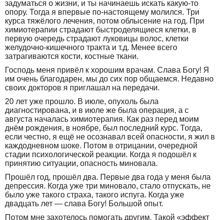
задуматься о жизни, и ты начинаешь искать какую-то
опору. Тогда я впервые по-настоящему молился. Три
курса тяжёлого лечения, потом облысение на год. При
химиотерапии страдают быстроделящиеся клетки, в
первую очередь страдают луковицы волос, клетки
желудочно-кишечного тракта и т.д. Менее всего
затрагиваются кости, костные ткани.
Господь меня привёл к хорошим врачам. Слава Богу! Я
им очень благодарен, мы до сих пор общаемся. Недавно
своих докторов я приглашал на передачи.
20 лет уже прошло. В июле, опухоль была
диагностирована, и в июле же была операция, а с
августа началась химиотерапия. Как раз перед моим
днём рождения, в ноябре, был последний курс. Тогда,
если честно, я ещё не осознавал всей опасности, я жил в
каждодневном шоке. Потом в отрицании, очередной
стадии психологической реакции. Когда я подошёл к
принятию ситуации, опасность миновала.
Прошёл год, прошёл два. Первые два года у меня была
депрессия. Когда уже три миновало, стало отпускать, не
было уже такого страха, такого испуга. Когда уже
двадцать лет — слава Богу! Большой опыт.
Потом мне захотелось помогать другим. Такой «эффект