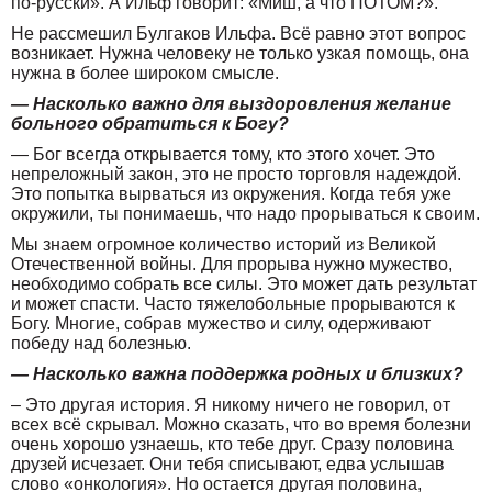
по-русски». А Ильф говорит: «Миш, а что ПОТОМ?».
Не рассмешил Булгаков Ильфа. Всё равно этот вопрос
возникает. Нужна человеку не только узкая помощь, она
нужна в более широком смысле.
— Насколько важно для выздоровления желание
больного обратиться к Богу?
— Бог всегда открывается тому, кто этого хочет. Это
непреложный закон, это не просто торговля надеждой.
Это попытка вырваться из окружения. Когда тебя уже
окружили, ты понимаешь, что надо прорываться к своим.
Мы знаем огромное количество историй из Великой
Отечественной войны. Для прорыва нужно мужество,
необходимо собрать все силы. Это может дать результат
и может спасти. Часто тяжелобольные прорываются к
Богу. Многие, собрав мужество и силу, одерживают
победу над болезнью.
— Насколько важна поддержка родных и близких?
– Это другая история. Я никому ничего не говорил, от
всех всё скрывал. Можно сказать, что во время болезни
очень хорошо узнаешь, кто тебе друг. Сразу половина
друзей исчезает. Они тебя списывают, едва услышав
слово «онкология». Но остается другая половина,