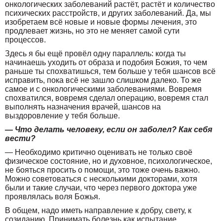
онкологических заболеваний растёт, растёт и количество
психических расстройств, и других заболеваний. Да, мы
изобретаем всё новые и новые формы лечения, это
продлевает жизнь, но это не меняет самой сути
процессов.
Здесь я бы ещё провёл одну параллель: когда ты
начинаешь уходить от образа и подобия Божия, то чем
раньше ты спохватишься, тем больше у тебя шансов всё
исправить, пока всё не зашло слишком далеко. То же
самое и с онкологическими заболеваниями. Вовремя
спохватился, вовремя сделал операцию, вовремя стал
выполнять назначения врачей, шансов на
выздоровление у тебя больше.
— Что делать человеку, если он заболел? Как себя
вести?
— Необходимо критично оценивать не только своё
физическое состояние, но и духовное, психологическое,
не бояться просить о помощи, это тоже очень важно.
Можно советоваться с несколькими докторами, хотя
были и такие случаи, что через первого доктора уже
проявлялась воля Божья.
В общем, надо иметь направление к добру, свету, к
созиданию. Принимать болезнь как испытание.