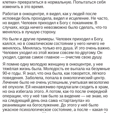
клетки» превратиться в нормальную. Попытаться себя
изменить в это время.
Работая в онкоцентре, я видел, как у людей после
исповеди боль проходила, видел и исцеление. Не часто,
но видел. Человек приходил к Богу с покаянием. В
случаях, когда ничего невозможно было сделать, что-то
менялось в лучшую сторону.
Но были и другие примеры. Человек приходил к Богу,
каялся, но в соматическом состоянии у него ничего не
менялось. Менялась только его душа. И это очень важно.
Человек уходил из этой жизни совсем по-другому. Он
уходил, сделав самое главное — очистив свою душу.
Я помню одну молодую женщину в онкоцентре, у нее
тяжёлая жизнь была. Молодость ее выпала на безумные
90-е годы. Я знал, что она была, как говорится, лёгкого
поведения. Заболела, попала в онкологический центр.
Лечение было не очень успешным, учитывая мезологию
её опухоли. Ей ненавязчиво предлагали сходить в храм,
но она избегала этого. А потом, как-то после очередной
операции, что у неё там было за видение — не знаю, но
на следующий день она сама «стартанула» из
реанимации на богослужение. До этого у неё было
ужасное психологическое состояние, а после – какая-то