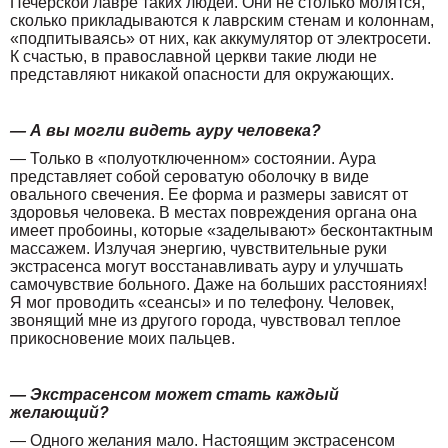
Печерской лавре таких людей. Они не столько молятся,
сколько прикладываются к лаврским стенам и колоннам,
«подпитываясь» от них, как аккумулятор от электросети.
К счастью, в православной церкви такие люди не
представляют никакой опасности для окружающих.
— А вы могли видеть ауру человека?
— Только в «полуотключенном» состоянии. Аура
представляет собой сероватую оболочку в виде
овального свечения. Ее форма и размеры зависят от
здоровья человека. В местах повреждения органа она
имеет пробоины, которые «заделывают» бесконтактным
массажем. Излучая энергию, чувствительные руки
экстрасенса могут восстанавливать ауру и улучшать
самочувствие больного. Даже на больших расстояниях!
Я мог проводить «сеансы» и по телефону. Человек,
звонящий мне из другого города, чувствовал теплое
прикосновение моих пальцев.
— Экстрасенсом может стать каждый
желающий?
— Одного желания мало. Настоящим экстрасенсом