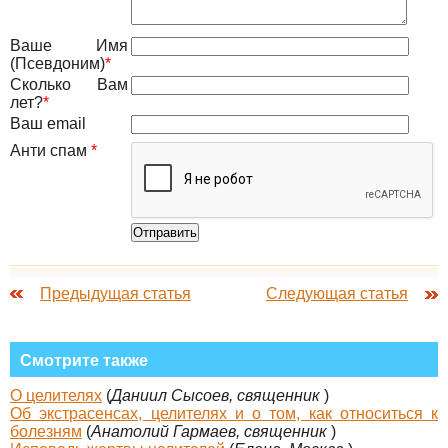
Ваше Имя
(Псевдоним)
*
Сколько Вам
лет?
*
Ваш email
Анти спам
*
Предыдущая статья
Следующая статья
Смотрите также
О целителях
(
Даниил Сысоев, священник
)
Об экстрасенсах, целителях и о том, как относиться к
болезням
(
Анатолий Гармаев, священник
)