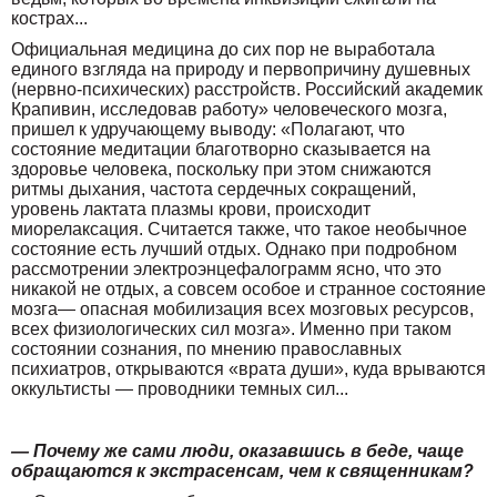
кострах...
Официальная медицина до сих пор не выработала
единого взгляда на природу и первопричину душевных
(нервно-психических) расстройств. Российский академик
Крапивин, исследовав работу» человеческого мозга,
пришел к удручающему выводу: «Полагают, что
состояние медитации благотворно сказывается на
здоровье человека, поскольку при этом снижаются
ритмы дыхания, частота сердечных сокращений,
уровень лактата плазмы крови, происходит
миорелаксация. Считается также, что такое необычное
состояние есть лучший отдых. Однако при подробном
рассмотрении электроэнцефалограмм ясно, что это
никакой не отдых, а совсем особое и странное состояние
мозга— опасная мобилизация всех мозговых ресурсов,
всех физиологических сил мозга». Именно при таком
состоянии сознания, по мнению православных
психиатров, открываются «врата души», куда врываются
оккультисты — проводники темных сил...
— Почему же сами люди, оказавшись в беде, чаще
обращаются к экстрасенсам, чем к священникам?