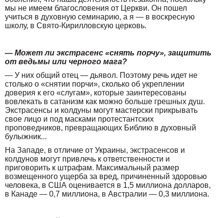
мы не имеем благословения от Церкви. Он пошел
учиться в духовную семинарию, а я — в воскресную
школу, в Свято-Кирилловскую церковь.
— Может ли экстрасенс «снять порчу», защитить
от ведьмы или черного мага?
— У них общий отец — дьявол. Поэтому речь идет не
столько о «снятии порчи», сколько об укреплении
доверия к его «слугам», которые заинтересованы
вовлекать в сатанизм как можно больше грешных душ.
Экстрасенсы и колдуны могут мастерски прикрывать
свое лицо и под масками протестантских
проповедников, превращающих Библию в духовный
булыжник...
На Западе, в отличие от Украины, экстрасенсов и
колдунов могут привлечь к ответственности и
приговорить к штрафам. Максимальный размер
возмещенного ущерба за вред, причиненный здоровью
человека, в США оценивается в 1,5 миллиона долларов,
в Канаде — 0,7 миллиона, в Австралии — 0,3 миллиона.