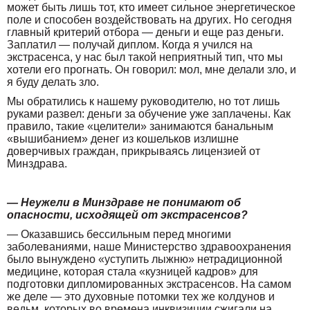
может быть лишь тот, кто имеет сильное энергетическое
поле и способен воздействовать на других. Но сегодня
главный критерий отбора — деньги и еще раз деньги.
Заплатил — получай диплом. Когда я учился на
экстрасенса, у нас был такой неприятный тип, что мы
хотели его прогнать. Он говорил: мол, мне делали зло, и
я буду делать зло.
Мы обратились к нашему руководителю, но тот лишь
руками развел: деньги за обучение уже заплачены. Как
правило, такие «целители» занимаются банальным
«вышибанием» денег из кошельков излишне
доверчивых граждан, прикрываясь лицензией от
Минздрава.
— Неужели в Минздраве не понимают об
опасности, исходящей от экстрасенсов?
— Оказавшись бессильным перед многими
заболеваниями, наше Министерство здравоохранения
было вынуждено «уступить лыжню» нетрадиционной
медицине, которая стала «кузницей кадров» для
подготовки дипломированных экстрасенсов. На самом
же деле — это духовные потомки тех же колдунов и
ведьм, которых во времена инквизиции сжигали на