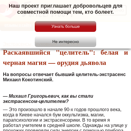
Наш проект приглашает добровольцев для
Меню
совместной помощи тем, кто болеет.
отзывы о сайте
Экстрасенсы, "духовные" целители
Раскаявшийся "целитель": белая и
черная магия — орудия дьявола
На вопросы отвечает бывший целитель-экстрасенс
Михаил Кокотинский.
— Михаил Григорьевич, как вы стали
экстрасенсом-целителем?
— Это произошло в начале 90-х годов прошлого века,
когда в Киеве начался бум оккультизма, магии,
парапсихологии и экстрасенсорики. В то время я
работал учителем в средней школе. Однажды на улице у
прохожих проверяли силу энергии с помощью прибора