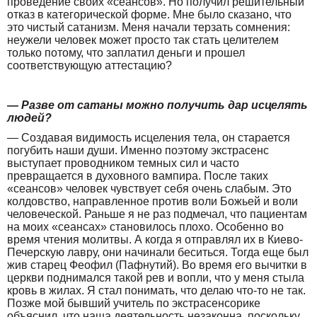
проведение своих «сеансов». Но получил решительный
отказ в категорической форме. Мне было сказано, что
это чистый сатанизм. Меня начали терзать сомнения:
неужели человек может просто так стать целителем
только потому, что заплатил деньги и прошел
соответствующую аттестацию?
— Разве от сатаны можно получить дар исцелять
людей?
— Создавая видимость исцеления тела, он старается
погубить наши души. Именно поэтому экстрасенс
выступает проводником темных сил и часто
превращается в духовного вампира. После таких
«сеансов» человек чувствует себя очень слабым. Это
колдовство, направленное против воли Божьей и воли
человеческой. Раньше я не раз подмечал, что пациентам
на моих «сеансах» становилось плохо. Особенно во
время чтения молитвы. А когда я отправлял их в Киево-
Печерскую лавру, они начинали беситься. Тогда еще был
жив старец Феофил (Пафнутий). Во время его вычитки в
церкви поднимался такой рев и вопли, что у меня стыла
кровь в жилах. Я стал понимать, что делаю что-то не так.
Позже мой бывший учитель по экстрасенсорике
объяснил, что наша деятельность незаконна, поскольку