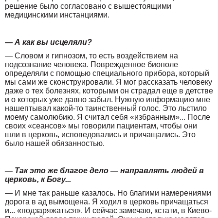
решение было согласовано с вышестоящими
медицинскими инстанциями.
— А как вы исцеляли?
— Словом и гипнозом, то есть воздействием на
подсознание человека. Поврежденное биополе
определяли с помощью специального прибора, который
мы сами же сконструировали. Я мог рассказать человеку
даже о тех болезнях, которыми он страдал еще в детстве
и о которых уже давно забыл. Нужную информацию мне
нашептывал какой-то таинственный голос. Это льстило
моему самолюбию. Я считал себя «избранным»... После
своих «сеансов» мы говорили пациентам, чтобы они
шли в церковь, исповедовались и причащались. Это
было нашей обязанностью.
— Так это же благое дело — направлять людей в
церковь, к Богу...
— И мне так раньше казалось. Но благими намерениями
дорога в ад вымощена. Я ходил в церковь причащаться
и... «подзаряжаться». И сейчас замечаю, кстати, в Киево-