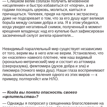
— Слишком велик соблазн получить мгновенное
«исцеление» и быстро избавиться от «порчи», а не
годами посещать церковь, молиться, каяться и
причащаться. Человек, придя на прием к экстрасенсу,
даже не подозревает о том, что за его душу идет великая
борьба между силами добра и зла. Я в этом убедился,
когда увидел негативный снимок, полученный в момент
крещения младенца: над его купелью был зафиксирован
засвеченный силуэт ангела-хранителя...
Невидимый параллельный мир существует независимо
от того, верим мы в него или не верим. Установлено, что
он «населен» намного плотнее, чем наш видимый
(хронально-метрический) мир и состоит из аттомира
(сверхразума), фемтомира (духов добра и зла) и
пикомира (тонкого мира душ). Наши глаза воспринимают
лишь аномальные явления одного из этих миров — к
примеру, полтергейст или НЛО.
— Когда вы поняли опасность своего
«целительства»?
— Однажды я попросил у священника благословение на