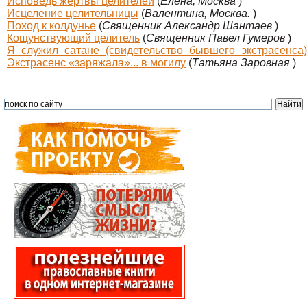
Исповедь жертвы целителей
(
Елена, Москва
)
Исцеление целительницы
(
Валентина, Москва.
)
Поход к колдунье
(
Священник Александр Шантаев
)
Кощунствующий целитель
(
Священник Павел Гумеров
)
Я_служил_сатане_(свидетельство_бывшего_экстрасенса)
Экстрасенс «заряжала»... в могилу
(
Татьяна Заровная
)