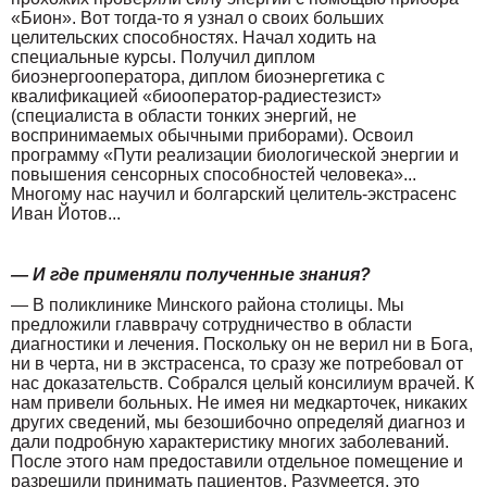
«Бион». Вот тогда-то я узнал о своих больших
целительских способностях. Начал ходить на
специальные курсы. Получил диплом
биоэнергооператора, диплом биоэнергетика с
квалификацией «биооператор-радиестезист»
(специалиста в области тонких энергий, не
воспринимаемых обычными приборами). Освоил
программу «Пути реализации биологической энергии и
повышения сенсорных способностей человека»...
Многому нас научил и болгарский целитель-экстрасенс
Иван Йотов...
— И где применяли полученные знания?
— В поликлинике Минского района столицы. Мы
предложили главврачу сотрудничество в области
диагностики и лечения. Поскольку он не верил ни в Бога,
ни в черта, ни в экстрасенса, то сразу же потребовал от
нас доказательств. Собрался целый консилиум врачей. К
нам привели больных. Не имея ни медкарточек, никаких
других сведений, мы безошибочно определяй диагноз и
дали подробную характеристику многих заболеваний.
После этого нам предоставили отдельное помещение и
разрешили принимать пациентов. Разумеется, это