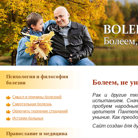
Наш проект приглашает добровольцев для сов
болеет.
Психология и философия
Болеем, не у
болезни
Рак и другие тя
Смысл и причины болезней
испытанием. Снач
Смертельная болезнь
пробуем народные
целителя Пантеле
Облегчить терпение страданий
уныние. Как преод
Истории больных
Сайт создан для д
Православие и медицина