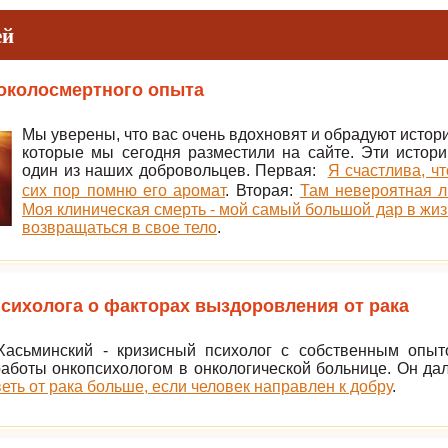
ей
околосмертного опыта
Мы уверены, что вас очень вдохновят и обрадуют истор
которые мы сегодня разместили на сайте. Эти истори
один из наших добровольцев. Первая:
Я счастлива, ч
сих пор помню его аромат
.
Вторая:
Там невероятная л
Моя клиническая смерть - мой самый большой дар в жи
возвращаться в свое тело
.
сихолога о факторах выздоровления от рака
асьминский - кризисный психолог с собственным опыт
аботы онкопсихологом в онкологической больнице. Он да
еть от рака больше, если человек направлен к добру
.