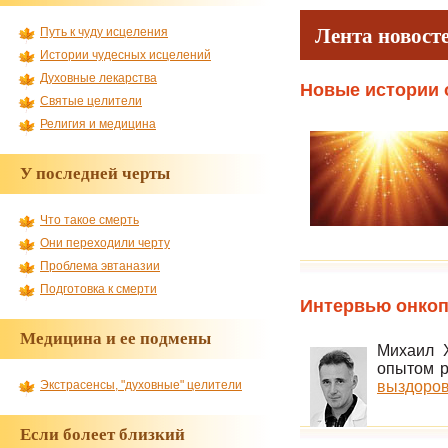
Лента новост
Путь к чуду исцеления
Истории чудесных исцелений
Духовные лекарства
Новые истории 
Святые целители
Религия и медицина
У последней черты
Что такое смерть
Они переходили черту
Проблема эвтаназии
Подготовка к смерти
Интервью онкоп
Медицина и ее подмены
Михаил Х
опытом р
выздоров
Экстрасенсы, "духовные" целители
Если болеет близкий