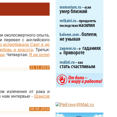
ии околосмертного опыта,
и перевел с английского
то испробовала Свет и до
юбовь и красота
. Третья:
зни
. Четвертая:
Я не хотел
21.11.2019
ом излечения от рака и
л нам интервью -
Шансов
08.06.2019