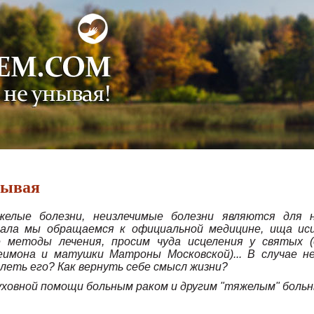
местной помощи тем, кто
нывая
желые болезни, неизлечимые болезни являются для
ала мы обращаемся к официальной медицине, ища исц
 методы лечения, просим чуда исцеления у святых (
имона и матушки Матроны Московской)... В случае не
олеть его? Как вернуть себе смысл жизни?
уховной помощи больным раком и другим "тяжелым" боль