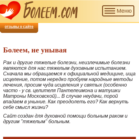
Наш
Меню
проект
приглашает
добровольцев
отзывы о сайте
для
совместной
помощи
Болеем, не унывая
тем,
кто
Рак и другие тяжелые болезни, неизлечимые болезни
болеет.
являются для нас тяжелым духовным испытанием.
Сначала мы обращаемся к официальной медицине, ища
исцеление, потом нередко пробуем народные методы
лечения, просим чуда исцеления у святых (особенно
часто - у св. целителя Пантелеимона и матушки
Матроны Московской)... В случае неудачи, порой
впадаем в уныние. Как преодолеть его? Как вернуть
себе смысл жизни?
Сайт создан для духовной помощи больным раком и
другим "тяжелым" больным.