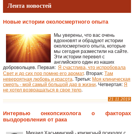
Лента новостей
Новые истории околосмертного опыта
Мы уверены, что вас очень
вдохновят и обрадуют истории
околосмертного опыта, которые
мы сегодня разместили на сайте.
Эти истории перевел с
английского один из наших
добровольцев. Первая:
Я счастлива, что испробовала
Свет и до сих пор помню его аромат
.
Вторая:
Там
невероятная любовь и красота
. Третья:
Моя клиническая
смерть - мой самый большой дар в жизни
. Четвертая:
Я
не хотел возвращаться в свое тело
.
21.11.2019
Интервью онкопсихолога о факторах
выздоровления от рака
Михаил Хасьминский - кризисный психолог с