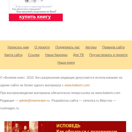
Написать нам
О проекте
Поддержать нас
Авторы
Правила сайта
Карта сайта
Ссылки
Наши баннеры
Для ТВ
Поучаствовать в проекте
Наши книги
© «Болеем.ком». 2010. Без разрешения редакции допускается использование на
одном сайте не более одного материала с
www.boleem.com
.
При воспроизведении материала обязательна гиперссылка на www.boleem.com
Редакция —
admin@memoriam.ru
. Разработка сайта — zimovka.ru Вёрстка —
rusimages.ru