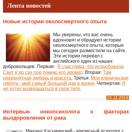
Лента новостей
Новые истории околосмертного опыта
Мы уверены, что вас очень
вдохновят и обрадуют истории
околосмертного опыта, которые
мы сегодня разместили на сайте.
Эти истории перевел с
английского один из наших
добровольцев. Первая:
Я счастлива, что испробовала
Свет и до сих пор помню его аромат
.
Вторая:
Там
невероятная любовь и красота
. Третья:
Моя клиническая
смерть - мой самый большой дар в жизни
. Четвертая:
Я
не хотел возвращаться в свое тело
.
21.11.2019
Интервью онкопсихолога о факторах
выздоровления от рака
Михаил Хасьминский - кризисный психолог с