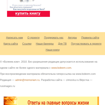
Написать нам
О проекте
Поддержать нас
Авторы
Правила сайта
Карта сайта
Ссылки
Наши баннеры
Для ТВ
Поучаствовать в проекте
Наши книги
© «Болеем.ком». 2010. Без разрешения редакции допускается использование на
одном сайте не более одного материала с
www.boleem.com
.
При воспроизведении материала обязательна гиперссылка на www.boleem.com
Редакция —
admin@memoriam.ru
. Разработка сайта — zimovka.ru Вёрстка —
rusimages.ru