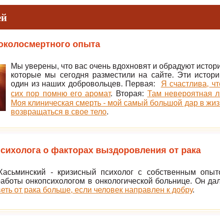
ей
околосмертного опыта
Мы уверены, что вас очень вдохновят и обрадуют истор
которые мы сегодня разместили на сайте. Эти истори
один из наших добровольцев. Первая:
Я счастлива, ч
сих пор помню его аромат
.
Вторая:
Там невероятная л
Моя клиническая смерть - мой самый большой дар в жи
возвращаться в свое тело
.
сихолога о факторах выздоровления от рака
асьминский - кризисный психолог с собственным опыт
аботы онкопсихологом в онкологической больнице. Он да
еть от рака больше, если человек направлен к добру
.