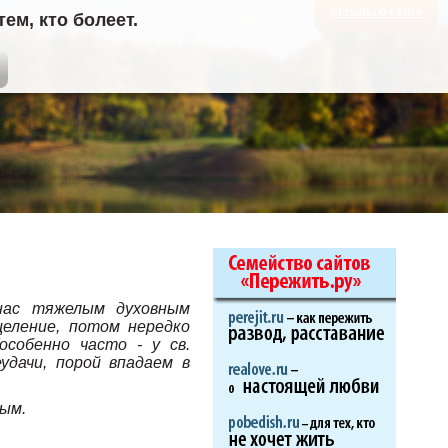
отзывы о сайте
м, кто болеет.
 нас тяжелым духовным
еление, потом нередко
особенно часто - у св.
удачи, порой впадаем в
ным.