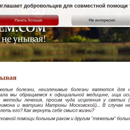
иглашает добровольцев для совместной помощи те
нывая
желые болезни, неизлечимые болезни являются для
ала мы обращаемся к официальной медицине, ища исц
 методы лечения, просим чуда исцеления у святых (
имона и матушки Матроны Московской)... В случае не
олеть его? Как вернуть себе смысл жизни?
уховной помощи больным раком и другим "тяжелым" боль