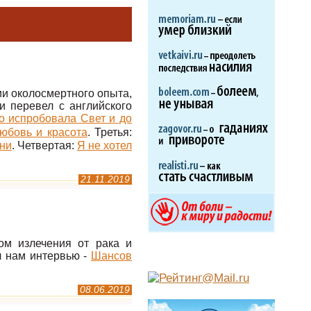
ии околосмертного опыта,
и перевел с английского
то испробовала Свет и до
юбовь и красота
. Третья:
зни
. Четвертая:
Я не хотел
21.11.2019
ом излечения от рака и
л нам интервью -
Шансов
08.06.2019