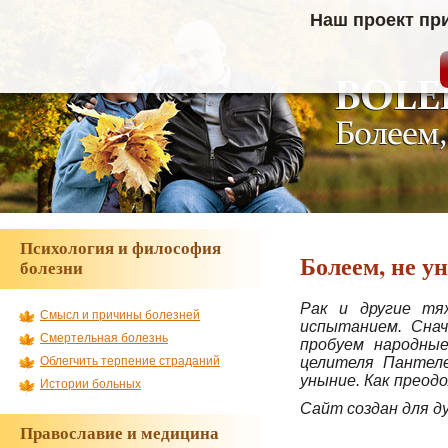
Наш проект пр
Психология и философия
Болеем, не у
болезни
Рак и другие тя
Смысл и причины болезней
испытанием. Снач
Смертельная болезнь
пробуем народные
целителя Пантеле
Облегчить терпение страданий
уныние. Как преод
Истории больных
Сайт создан для д
Православие и медицина