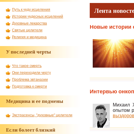
Лента новост
Путь к чуду исцеления
Истории чудесных исцелений
Духовные лекарства
Новые истории 
Святые целители
Религия и медицина
У последней черты
Что такое смерть
Они переходили черту
Проблема эвтаназии
Подготовка к смерти
Интервью онкоп
Медицина и ее подмены
Михаил Х
опытом р
выздоров
Экстрасенсы, "духовные" целители
Если болеет близкий