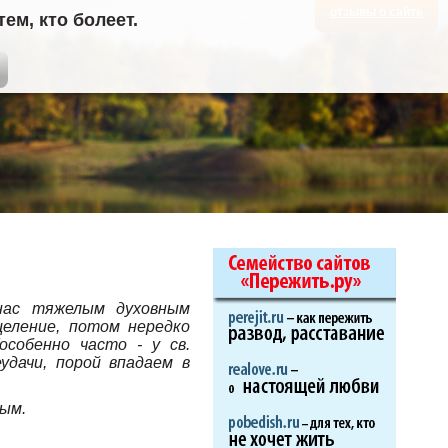
отзывы о сайте
м, кто болеет.
 нас тяжелым духовным
еление, потом нередко
особенно часто - у св.
удачи, порой впадаем в
ным.