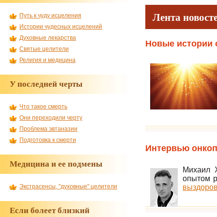
Лента новост
Путь к чуду исцеления
Истории чудесных исцелений
Духовные лекарства
Новые истории 
Святые целители
Религия и медицина
У последней черты
Что такое смерть
Они переходили черту
Проблема эвтаназии
Подготовка к смерти
Интервью онкоп
Медицина и ее подмены
Михаил Х
опытом р
выздоров
Экстрасенсы, "духовные" целители
Если болеет близкий