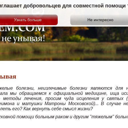
иглашает добровольцев для совместной помощи те
нывая
желые болезни, неизлечимые болезни являются для
ала мы обращаемся к официальной медицине, ища исц
 методы лечения, просим чуда исцеления у святых (
имона и матушки Матроны Московской)... В случае не
олеть его? Как вернуть себе смысл жизни?
уховной помощи больным раком и другим "тяжелым" боль