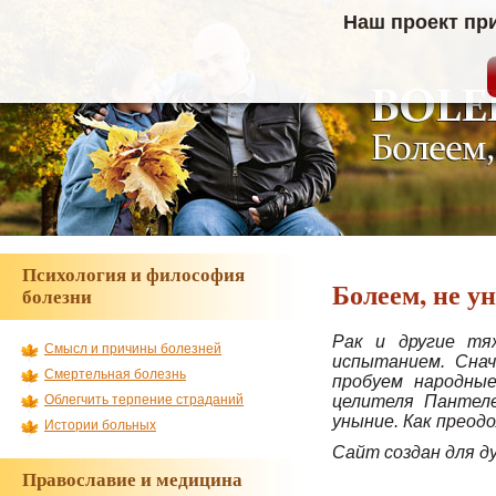
Наш проект пр
Психология и философия
Болеем, не у
болезни
Рак и другие тя
Смысл и причины болезней
испытанием. Снач
Смертельная болезнь
пробуем народные
целителя Пантеле
Облегчить терпение страданий
уныние. Как преод
Истории больных
Сайт создан для д
Православие и медицина