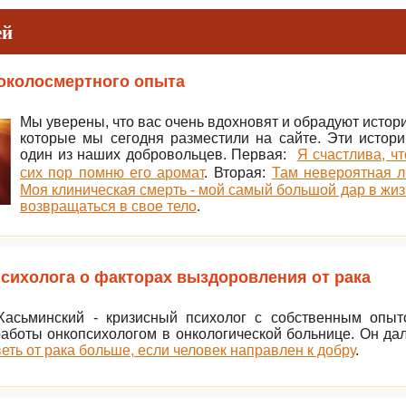
ей
околосмертного опыта
Мы уверены, что вас очень вдохновят и обрадуют истор
которые мы сегодня разместили на сайте. Эти истори
один из наших добровольцев. Первая:
Я счастлива, ч
сих пор помню его аромат
.
Вторая:
Там невероятная л
Моя клиническая смерть - мой самый большой дар в жи
возвращаться в свое тело
.
сихолога о факторах выздоровления от рака
асьминский - кризисный психолог с собственным опыт
аботы онкопсихологом в онкологической больнице. Он да
еть от рака больше, если человек направлен к добру
.