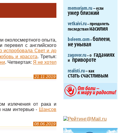
ии околосмертного опыта,
и перевел с английского
то испробовала Свет и до
юбовь и красота
. Третья:
зни
. Четвертая:
Я не хотел
21.11.2019
ом излечения от рака и
л нам интервью -
Шансов
08.06.2019