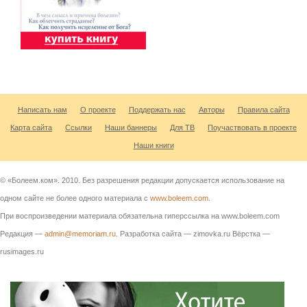
Написать нам
О проекте
Поддержать нас
Авторы
Правила сайта
Карта сайта
Ссылки
Наши баннеры
Для ТВ
Поучаствовать в проекте
Наши книги
© «Болеем.ком». 2010. Без разрешения редакции допускается использование на
одном сайте не более одного материала с
www.boleem.com
.
При воспроизведении материала обязательна гиперссылка на www.boleem.com
Редакция —
admin@memoriam.ru
. Разработка сайта — zimovka.ru Вёрстка —
rusimages.ru