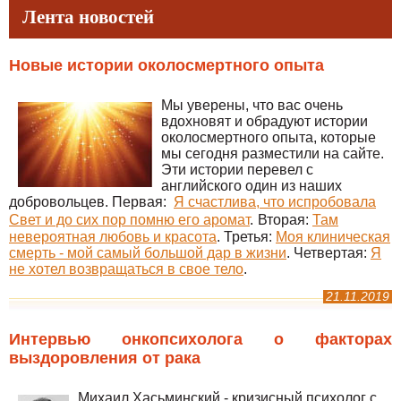
Лента новостей
Новые истории околосмертного опыта
Мы уверены, что вас очень
вдохновят и обрадуют истории
околосмертного опыта, которые
мы сегодня разместили на сайте.
Эти истории перевел с
английского один из наших
добровольцев. Первая:
Я счастлива, что испробовала
Свет и до сих пор помню его аромат
.
Вторая:
Там
невероятная любовь и красота
. Третья:
Моя клиническая
смерть - мой самый большой дар в жизни
. Четвертая:
Я
не хотел возвращаться в свое тело
.
21.11.2019
Интервью онкопсихолога о факторах
выздоровления от рака
Михаил Хасьминский - кризисный психолог с