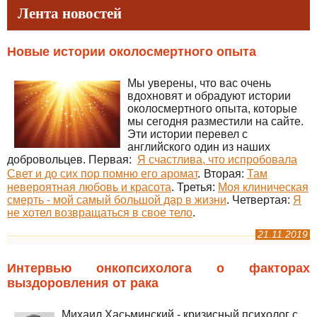
Лента новостей
Новые истории околосмертного опыта
Мы уверены, что вас очень
вдохновят и обрадуют истории
околосмертного опыта, которые
мы сегодня разместили на сайте.
Эти истории перевел с
английского один из наших
добровольцев. Первая:
Я счастлива, что испробовала
Свет и до сих пор помню его аромат
.
Вторая:
Там
невероятная любовь и красота
. Третья:
Моя клиническая
смерть - мой самый большой дар в жизни
. Четвертая:
Я
не хотел возвращаться в свое тело
.
21.11.2019
Интервью онкопсихолога о факторах
выздоровления от рака
Михаил Хасьминский - кризисный психолог с