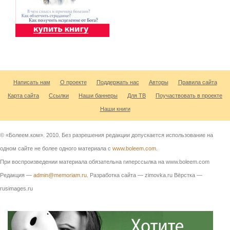
Написать нам
О проекте
Поддержать нас
Авторы
Правила сайта
Карта сайта
Ссылки
Наши баннеры
Для ТВ
Поучаствовать в проекте
Наши книги
© «Болеем.ком». 2010. Без разрешения редакции допускается использование на
одном сайте не более одного материала с
www.boleem.com
.
При воспроизведении материала обязательна гиперссылка на www.boleem.com
Редакция —
admin@memoriam.ru
. Разработка сайта — zimovka.ru Вёрстка —
rusimages.ru