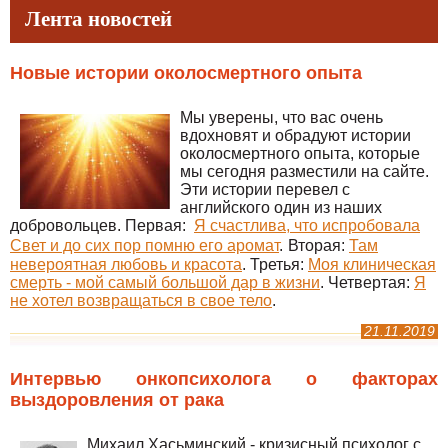
Лента новостей
Новые истории околосмертного опыта
Мы уверены, что вас очень
вдохновят и обрадуют истории
околосмертного опыта, которые
мы сегодня разместили на сайте.
Эти истории перевел с
английского один из наших
добровольцев. Первая:
Я счастлива, что испробовала
Свет и до сих пор помню его аромат
.
Вторая:
Там
невероятная любовь и красота
. Третья:
Моя клиническая
смерть - мой самый большой дар в жизни
. Четвертая:
Я
не хотел возвращаться в свое тело
.
21.11.2019
Интервью онкопсихолога о факторах
выздоровления от рака
Михаил Хасьминский - кризисный психолог с