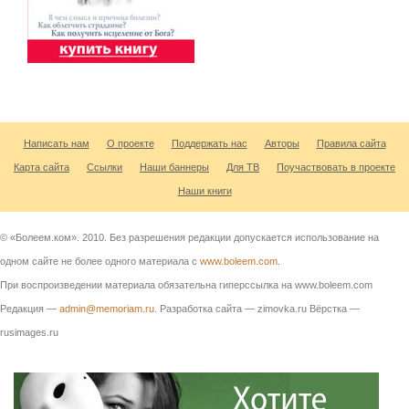
Написать нам
О проекте
Поддержать нас
Авторы
Правила сайта
Карта сайта
Ссылки
Наши баннеры
Для ТВ
Поучаствовать в проекте
Наши книги
© «Болеем.ком». 2010. Без разрешения редакции допускается использование на
одном сайте не более одного материала с
www.boleem.com
.
При воспроизведении материала обязательна гиперссылка на www.boleem.com
Редакция —
admin@memoriam.ru
. Разработка сайта — zimovka.ru Вёрстка —
rusimages.ru