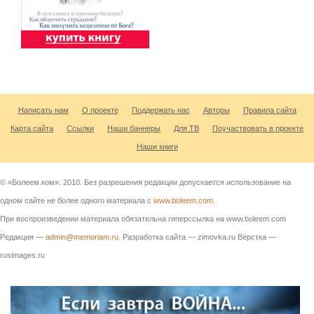
Написать нам
О проекте
Поддержать нас
Авторы
Правила сайта
Карта сайта
Ссылки
Наши баннеры
Для ТВ
Поучаствовать в проекте
Наши книги
© «Болеем.ком». 2010. Без разрешения редакции допускается использование на
одном сайте не более одного материала с
www.boleem.com
.
При воспроизведении материала обязательна гиперссылка на www.boleem.com
Редакция —
admin@memoriam.ru
. Разработка сайта — zimovka.ru Вёрстка —
rusimages.ru