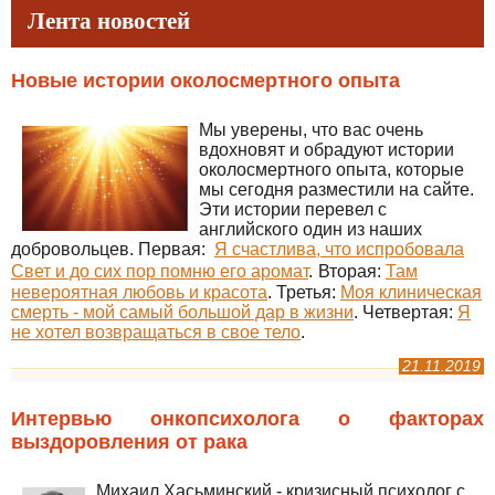
Лента новостей
Новые истории околосмертного опыта
Мы уверены, что вас очень
вдохновят и обрадуют истории
околосмертного опыта, которые
мы сегодня разместили на сайте.
Эти истории перевел с
английского один из наших
добровольцев. Первая:
Я счастлива, что испробовала
Свет и до сих пор помню его аромат
.
Вторая:
Там
невероятная любовь и красота
. Третья:
Моя клиническая
смерть - мой самый большой дар в жизни
. Четвертая:
Я
не хотел возвращаться в свое тело
.
21.11.2019
Интервью онкопсихолога о факторах
выздоровления от рака
Михаил Хасьминский - кризисный психолог с