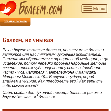
Наш
Меню
проект
приглашает
добровольцев
отзывы о сайте
для
совместной
помощи
Болеем, не унывая
тем,
кто
Рак и другие тяжелые болезни, неизлечимые болезни
болеет.
являются для нас тяжелым духовным испытанием.
Сначала мы обращаемся к официальной медицине, ища
исцеление, потом нередко пробуем народные методы
лечения, просим чуда исцеления у святых (особенно
часто - у св. целителя Пантелеимона и матушки
Матроны Московской)... В случае неудачи, порой
впадаем в уныние. Как преодолеть его? Как вернуть
себе смысл жизни?
Сайт создан для духовной помощи больным раком и
другим "тяжелым" больным.