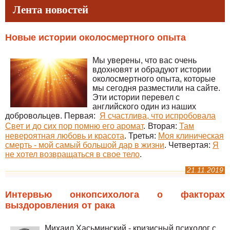
Лента новостей
Новые истории околосмертного опыта
Мы уверены, что вас очень
вдохновят и обрадуют истории
околосмертного опыта, которые
мы сегодня разместили на сайте.
Эти истории перевел с
английского один из наших
добровольцев. Первая:
Я счастлива, что испробовала
Свет и до сих пор помню его аромат
.
Вторая:
Там
невероятная любовь и красота
. Третья:
Моя клиническая
смерть - мой самый большой дар в жизни
. Четвертая:
Я
не хотел возвращаться в свое тело
.
21.11.2019
Интервью онкопсихолога о факторах
выздоровления от рака
Михаил Хасьминский - кризисный психолог с