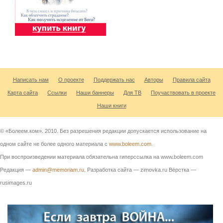
Написать нам
О проекте
Поддержать нас
Авторы
Правила сайта
Карта сайта
Ссылки
Наши баннеры
Для ТВ
Поучаствовать в проекте
Наши книги
© «Болеем.ком». 2010. Без разрешения редакции допускается использование на
одном сайте не более одного материала с
www.boleem.com
.
При воспроизведении материала обязательна гиперссылка на www.boleem.com
Редакция —
admin@memoriam.ru
. Разработка сайта — zimovka.ru Вёрстка —
rusimages.ru