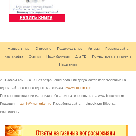
Написать нам
О проекте
Поддержать нас
Авторы
Правила сайта
Карта сайта
Ссылки
Наши баннеры
Для ТВ
Поучаствовать в проекте
Наши книги
© «Болеем.ком». 2010. Без разрешения редакции допускается использование на
одном сайте не более одного материала с
www.boleem.com
.
При воспроизведении материала обязательна гиперссылка на www.boleem.com
Редакция —
admin@memoriam.ru
. Разработка сайта — zimovka.ru Вёрстка —
rusimages.ru