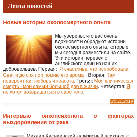
Лента новостей
Новые истории околосмертного опыта
Мы уверены, что вас очень
вдохновят и обрадуют истории
околосмертного опыта, которые
мы сегодня разместили на сайте.
Эти истории перевел с
английского один из наших
добровольцев. Первая:
Я счастлива, что испробовала
Свет и до сих пор помню его аромат
.
Вторая:
Там
невероятная любовь и красота
. Третья:
Моя клиническая
смерть - мой самый большой дар в жизни
. Четвертая:
Я
не хотел возвращаться в свое тело
.
21.11.2019
Интервью онкопсихолога о факторах
выздоровления от рака
Михаил Хасьминский - кризисный психолог с