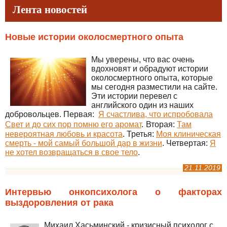
Лента новостей
Новые истории околосмертного опыта
Мы уверены, что вас очень
вдохновят и обрадуют истории
околосмертного опыта, которые
мы сегодня разместили на сайте.
Эти истории перевел с
английского один из наших
добровольцев. Первая:
Я счастлива, что испробовала
Свет и до сих пор помню его аромат
.
Вторая:
Там
невероятная любовь и красота
. Третья:
Моя клиническая
смерть - мой самый большой дар в жизни
. Четвертая:
Я
не хотел возвращаться в свое тело
.
21.11.2019
Интервью онкопсихолога о факторах
выздоровления от рака
Михаил Хасьминский - кризисный психолог с