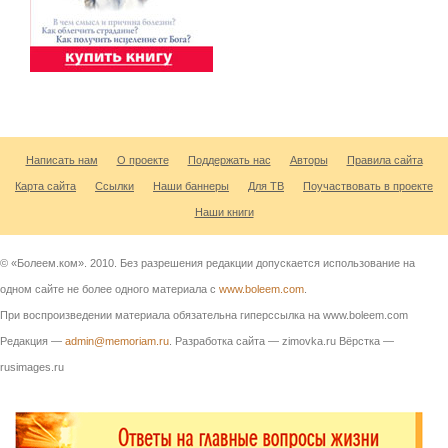
Написать нам
О проекте
Поддержать нас
Авторы
Правила сайта
Карта сайта
Ссылки
Наши баннеры
Для ТВ
Поучаствовать в проекте
Наши книги
© «Болеем.ком». 2010. Без разрешения редакции допускается использование на
одном сайте не более одного материала с
www.boleem.com
.
При воспроизведении материала обязательна гиперссылка на www.boleem.com
Редакция —
admin@memoriam.ru
. Разработка сайта — zimovka.ru Вёрстка —
rusimages.ru