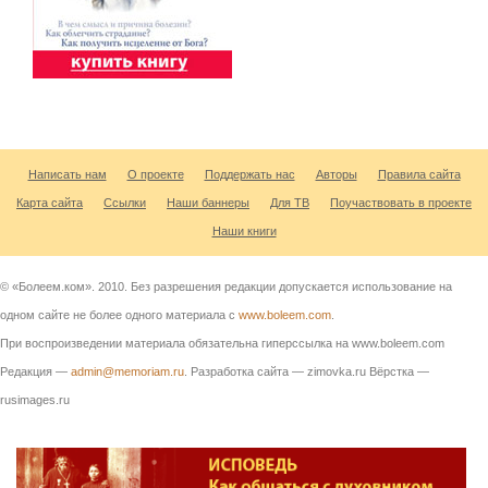
Написать нам
О проекте
Поддержать нас
Авторы
Правила сайта
Карта сайта
Ссылки
Наши баннеры
Для ТВ
Поучаствовать в проекте
Наши книги
© «Болеем.ком». 2010. Без разрешения редакции допускается использование на
одном сайте не более одного материала с
www.boleem.com
.
При воспроизведении материала обязательна гиперссылка на www.boleem.com
Редакция —
admin@memoriam.ru
. Разработка сайта — zimovka.ru Вёрстка —
rusimages.ru