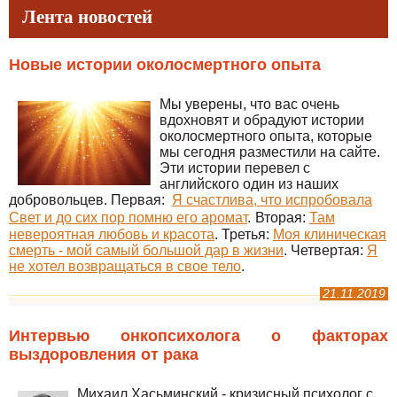
Лента новостей
Новые истории околосмертного опыта
Мы уверены, что вас очень
вдохновят и обрадуют истории
околосмертного опыта, которые
мы сегодня разместили на сайте.
Эти истории перевел с
английского один из наших
добровольцев. Первая:
Я счастлива, что испробовала
Свет и до сих пор помню его аромат
.
Вторая:
Там
невероятная любовь и красота
. Третья:
Моя клиническая
смерть - мой самый большой дар в жизни
. Четвертая:
Я
не хотел возвращаться в свое тело
.
21.11.2019
Интервью онкопсихолога о факторах
выздоровления от рака
Михаил Хасьминский - кризисный психолог с