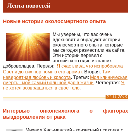
Лента новостей
Новые истории околосмертного опыта
Мы уверены, что вас очень
вдохновят и обрадуют истории
околосмертного опыта, которые
мы сегодня разместили на сайте.
Эти истории перевел с
английского один из наших
добровольцев. Первая:
Я счастлива, что испробовала
Свет и до сих пор помню его аромат
.
Вторая:
Там
невероятная любовь и красота
. Третья:
Моя клиническая
смерть - мой самый большой дар в жизни
. Четвертая:
Я
не хотел возвращаться в свое тело
.
21.11.2019
Интервью онкопсихолога о факторах
выздоровления от рака
Михаил Хасьминский - кризисный психолог с