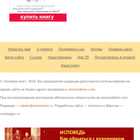
Написать нам
О проекте
Поддержать нас
Авторы
Правила сайта
Карта сайта
Ссылки
Наши баннеры
Для ТВ
Поучаствовать в проекте
Наши книги
© «Болеем.ком». 2010. Без разрешения редакции допускается использование на
одном сайте не более одного материала с
www.boleem.com
.
При воспроизведении материала обязательна гиперссылка на www.boleem.com
Редакция —
admin@memoriam.ru
. Разработка сайта — zimovka.ru Вёрстка —
rusimages.ru