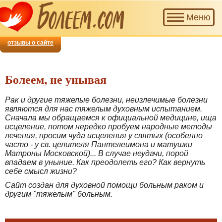
Наш
Меню
проект
приглашает
добровольцев
отзывы о сайте
для
совместной
помощи
Болеем, не унывая
тем,
кто
Рак и другие тяжелые болезни, неизлечимые болезни
болеет.
являются для нас тяжелым духовным испытанием.
Сначала мы обращаемся к официальной медицине, ища
исцеление, потом нередко пробуем народные методы
лечения, просим чуда исцеления у святых (особенно
часто - у св. целителя Пантелеимона и матушки
Матроны Московской)... В случае неудачи, порой
впадаем в уныние. Как преодолеть его? Как вернуть
себе смысл жизни?
Сайт создан для духовной помощи больным раком и
другим "тяжелым" больным.