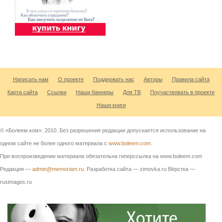
Написать нам
О проекте
Поддержать нас
Авторы
Правила сайта
Карта сайта
Ссылки
Наши баннеры
Для ТВ
Поучаствовать в проекте
Наши книги
© «Болеем.ком». 2010. Без разрешения редакции допускается использование на
одном сайте не более одного материала с
www.boleem.com
.
При воспроизведении материала обязательна гиперссылка на www.boleem.com
Редакция —
admin@memoriam.ru
. Разработка сайта — zimovka.ru Вёрстка —
rusimages.ru