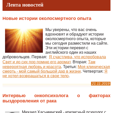
Лента новостей
Новые истории околосмертного опыта
Мы уверены, что вас очень
вдохновят и обрадуют истории
околосмертного опыта, которые
мы сегодня разместили на сайте.
Эти истории перевел с
английского один из наших
добровольцев. Первая:
Я счастлива, что испробовала
Свет и до сих пор помню его аромат
.
Вторая:
Там
невероятная любовь и красота
. Третья:
Моя клиническая
смерть - мой самый большой дар в жизни
. Четвертая:
Я
не хотел возвращаться в свое тело
.
21.11.2019
Интервью онкопсихолога о факторах
выздоровления от рака
Михаил Хасьминский - кризисный психолог с