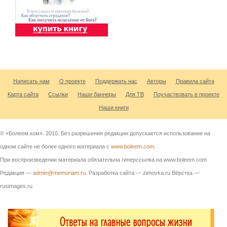
Написать нам
О проекте
Поддержать нас
Авторы
Правила сайта
Карта сайта
Ссылки
Наши баннеры
Для ТВ
Поучаствовать в проекте
Наши книги
© «Болеем.ком». 2010. Без разрешения редакции допускается использование на
одном сайте не более одного материала с
www.boleem.com
.
При воспроизведении материала обязательна гиперссылка на www.boleem.com
Редакция —
admin@memoriam.ru
. Разработка сайта — zimovka.ru Вёрстка —
rusimages.ru