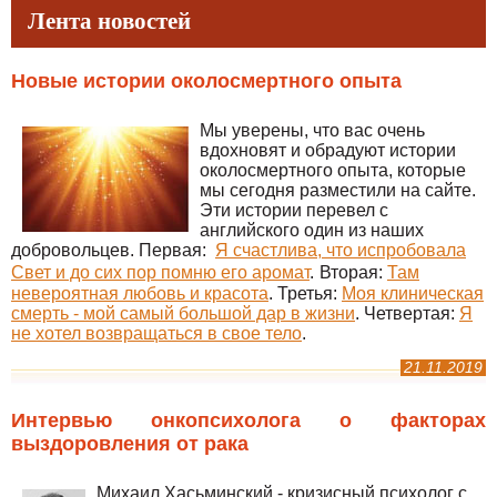
Лента новостей
Новые истории околосмертного опыта
Мы уверены, что вас очень
вдохновят и обрадуют истории
околосмертного опыта, которые
мы сегодня разместили на сайте.
Эти истории перевел с
английского один из наших
добровольцев. Первая:
Я счастлива, что испробовала
Свет и до сих пор помню его аромат
.
Вторая:
Там
невероятная любовь и красота
. Третья:
Моя клиническая
смерть - мой самый большой дар в жизни
. Четвертая:
Я
не хотел возвращаться в свое тело
.
21.11.2019
Интервью онкопсихолога о факторах
выздоровления от рака
Михаил Хасьминский - кризисный психолог с