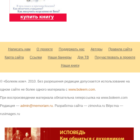
Написать нам
О проекте
Поддержать нас
Авторы
Правила сайта
Карта сайта
Ссылки
Наши баннеры
Для ТВ
Поучаствовать в проекте
Наши книги
© «Болеем.ком». 2010. Без разрешения редакции допускается использование на
одном сайте не более одного материала с
www.boleem.com
.
При воспроизведении материала обязательна гиперссылка на www.boleem.com
Редакция —
admin@memoriam.ru
. Разработка сайта — zimovka.ru Вёрстка —
rusimages.ru