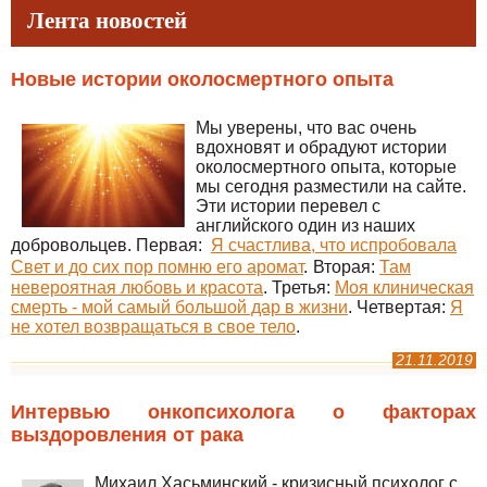
Лента новостей
Новые истории околосмертного опыта
Мы уверены, что вас очень
вдохновят и обрадуют истории
околосмертного опыта, которые
мы сегодня разместили на сайте.
Эти истории перевел с
английского один из наших
добровольцев. Первая:
Я счастлива, что испробовала
Свет и до сих пор помню его аромат
.
Вторая:
Там
невероятная любовь и красота
. Третья:
Моя клиническая
смерть - мой самый большой дар в жизни
. Четвертая:
Я
не хотел возвращаться в свое тело
.
21.11.2019
Интервью онкопсихолога о факторах
выздоровления от рака
Михаил Хасьминский - кризисный психолог с