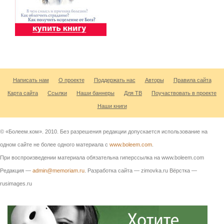
Написать нам
О проекте
Поддержать нас
Авторы
Правила сайта
Карта сайта
Ссылки
Наши баннеры
Для ТВ
Поучаствовать в проекте
Наши книги
© «Болеем.ком». 2010. Без разрешения редакции допускается использование на
одном сайте не более одного материала с
www.boleem.com
.
При воспроизведении материала обязательна гиперссылка на www.boleem.com
Редакция —
admin@memoriam.ru
. Разработка сайта — zimovka.ru Вёрстка —
rusimages.ru