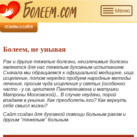
Наш
Меню
проект
приглашает
добровольцев
отзывы о сайте
для
совместной
помощи
Болеем, не унывая
тем,
кто
Рак и другие тяжелые болезни, неизлечимые болезни
болеет.
являются для нас тяжелым духовным испытанием.
Сначала мы обращаемся к официальной медицине, ища
исцеление, потом нередко пробуем народные методы
лечения, просим чуда исцеления у святых (особенно
часто - у св. целителя Пантелеимона и матушки
Матроны Московской)... В случае неудачи, порой
впадаем в уныние. Как преодолеть его? Как вернуть
себе смысл жизни?
Сайт создан для духовной помощи больным раком и
другим "тяжелым" больным.