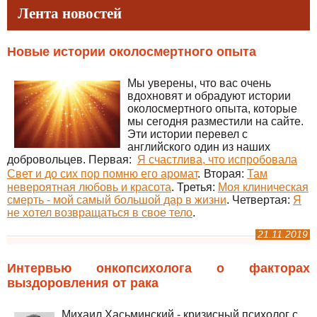
Лента новостей
Новые истории околосмертного опыта
Мы уверены, что вас очень
вдохновят и обрадуют истории
околосмертного опыта, которые
мы сегодня разместили на сайте.
Эти истории перевел с
английского один из наших
добровольцев. Первая:
Я счастлива, что испробовала
Свет и до сих пор помню его аромат
.
Вторая:
Там
невероятная любовь и красота
. Третья:
Моя клиническая
смерть - мой самый большой дар в жизни
. Четвертая:
Я
не хотел возвращаться в свое тело
.
21.11.2019
Интервью онкопсихолога о факторах
выздоровления от рака
Михаил Хасьминский - кризисный психолог с